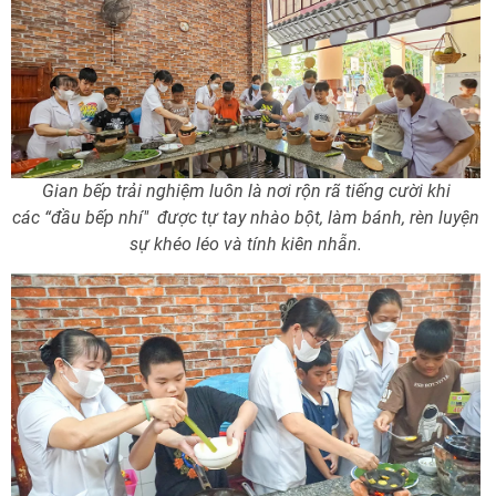
Gian bếp trải nghiệm luôn là nơi rộn rã tiếng cười khi
các “đầu bếp nhí" được tự tay nhào bột, làm bánh, rèn luyện
sự khéo léo và tính kiên nhẫn.