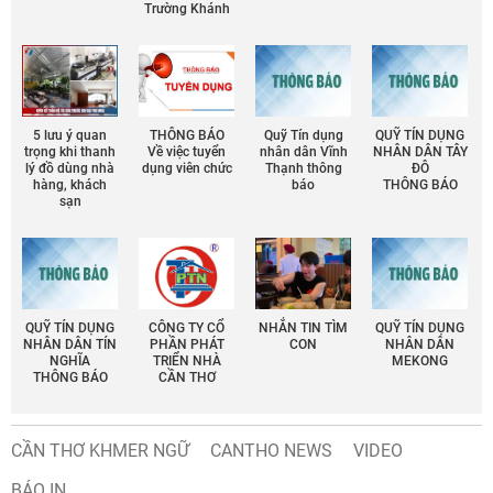
Trường Khánh
5 lưu ý quan
THÔNG BÁO
Quỹ Tín dụng
QUỸ TÍN DỤNG
trọng khi thanh
Về việc tuyển
nhân dân Vĩnh
NHÂN DÂN TÂY
lý đồ dùng nhà
dụng viên chức
Thạnh thông
ĐÔ
hàng, khách
báo
THÔNG BÁO
sạn
QUỸ TÍN DỤNG
CÔNG TY CỔ
NHẮN TIN TÌM
QUỸ TÍN DỤNG
NHÂN DÂN TÍN
PHẦN PHÁT
CON
NHÂN DÂN
NGHĨA
TRIỂN NHÀ
MEKONG
THÔNG BÁO
CẦN THƠ
CẦN THƠ KHMER NGỮ
CANTHO NEWS
VIDEO
BÁO IN