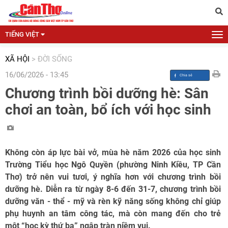
TIẾNG VIỆT
XÃ HỘI
>
ĐỜI SỐNG
16/06/2026 - 13:45
Chương trình bồi dưỡng hè: Sân
chơi an toàn, bổ ích với học sinh
Không còn áp lực bài vở, mùa hè năm 2026 của học sinh
Trường Tiểu học Ngô Quyền (phường Ninh Kiều, TP Cần
Thơ) trở nên vui tươi, ý nghĩa hơn với chương trình bồi
dưỡng hè. Diễn ra từ ngày 8-6 đến 31-7, chương trình bồi
dưỡng văn - thể - mỹ và rèn kỹ năng sống không chỉ giúp
phụ huynh an tâm công tác, mà còn mang đến cho trẻ
một “học kỳ thứ ba” ngập tràn niềm vui.