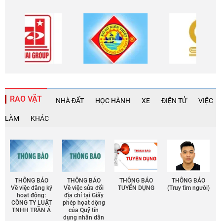
RAO VẶT
NHÀ ĐẤT
HỌC HÀNH
XE
ĐIỆN TỬ
VIỆC
LÀM
KHÁC
THÔNG BÁO
THÔNG BÁO
THÔNG BÁO
THÔNG BÁO
Về việc đăng ký
Về việc sửa đổi
TUYỂN DỤNG
(Truy tìm người)
hoạt động:
địa chỉ tại Giấy
CÔNG TY LUẬT
phép họat động
TNHH TRẦN Á
của Quỹ tín
dụng nhân dân