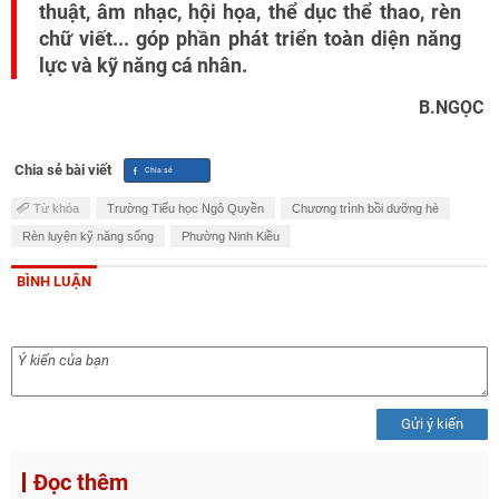
thuật, âm nhạc, hội họa, thể dục thể thao, rèn
chữ viết... góp phần phát triển toàn diện năng
lực và kỹ năng cá nhân.
B.NGỌC
Chia sẻ bài viết
Từ khóa
Trường Tiểu học Ngô Quyền
Chương trình bồi dưỡng hè
Rèn luyện kỹ năng sống
Phường Ninh Kiều
BÌNH LUẬN
Gửi ý kiến
Đọc thêm