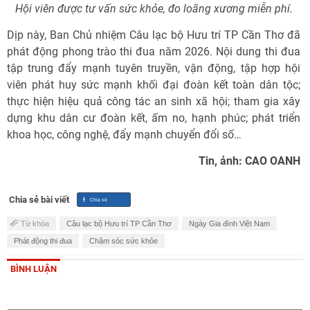
Hội viên được tư vấn sức khỏe, đo loãng xương miễn phí.
Dịp này, Ban Chủ nhiệm Câu lạc bộ Hưu trí TP Cần Thơ đã
phát động phong trào thi đua năm 2026. Nội dung thi đua
tập trung đẩy mạnh tuyên truyền, vận động, tập hợp hội
viên phát huy sức mạnh khối đại đoàn kết toàn dân tộc;
thực hiện hiệu quả công tác an sinh xã hội; tham gia xây
dựng khu dân cư đoàn kết, ấm no, hạnh phúc; phát triển
khoa học, công nghệ, đẩy mạnh chuyển đổi số…
Tin, ảnh: CAO OANH
Chia sẻ bài viết
Từ khóa
Câu lạc bộ Hưu trí TP Cần Thơ
Ngày Gia đình Việt Nam
Phát động thi đua
Chăm sóc sức khỏe
BÌNH LUẬN