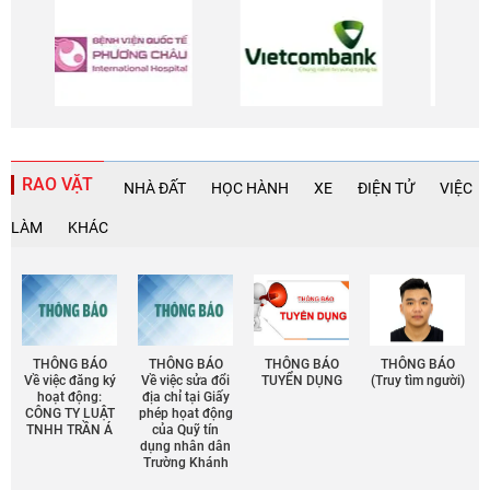
RAO VẶT
NHÀ ĐẤT
HỌC HÀNH
XE
ĐIỆN TỬ
VIỆC
LÀM
KHÁC
THÔNG BÁO
THÔNG BÁO
THÔNG BÁO
THÔNG BÁO
Về việc đăng ký
Về việc sửa đổi
TUYỂN DỤNG
(Truy tìm người)
hoạt động:
địa chỉ tại Giấy
CÔNG TY LUẬT
phép họat động
TNHH TRẦN Á
của Quỹ tín
dụng nhân dân
Trường Khánh