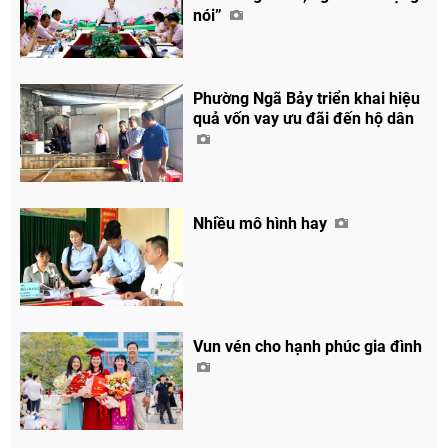
nói”
Chia sẻ
Facebook
Phường Ngã Bảy triển khai hiệu
quả vốn vay ưu đãi đến hộ dân
Nhiều mô hình hay
Vun vén cho hạnh phúc gia đình