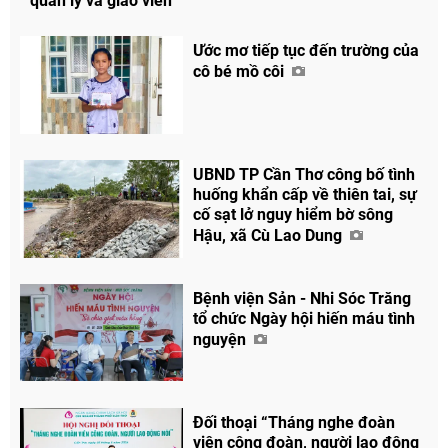
quản lý và giáo viên
Ước mơ tiếp tục đến trường của
cô bé mồ côi
UBND TP Cần Thơ công bố tình
huống khẩn cấp về thiên tai, sự
cố sạt lở nguy hiểm bờ sông
Hậu, xã Cù Lao Dung
Bệnh viện Sản - Nhi Sóc Trăng
tổ chức Ngày hội hiến máu tình
nguyện
Đối thoại “Tháng nghe đoàn
viên công đoàn, người lao động