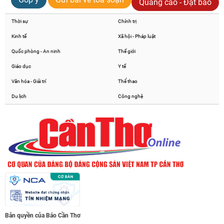
Quảng cáo - Đặt báo
Thời sự
Chính trị
Kinh tế
Xã hội - Pháp luật
Quốc phòng - An ninh
Thế giới
Giáo dục
Y tế
Văn hóa - Giải trí
Thể thao
Du lịch
Công nghệ
Bản quyền của Báo Cần Thơ