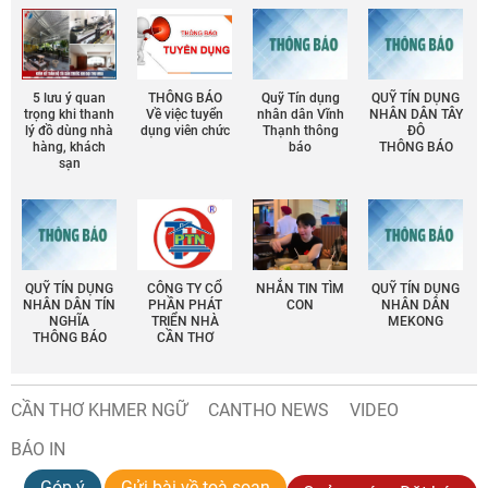
5 lưu ý quan
THÔNG BÁO
Quỹ Tín dụng
QUỸ TÍN DỤNG
trọng khi thanh
Về việc tuyển
nhân dân Vĩnh
NHÂN DÂN TÂY
lý đồ dùng nhà
dụng viên chức
Thạnh thông
ĐÔ
hàng, khách
báo
THÔNG BÁO
sạn
QUỸ TÍN DỤNG
CÔNG TY CỔ
NHẮN TIN TÌM
QUỸ TÍN DỤNG
NHÂN DÂN TÍN
PHẦN PHÁT
CON
NHÂN DÂN
NGHĨA
TRIỂN NHÀ
MEKONG
THÔNG BÁO
CẦN THƠ
CẦN THƠ KHMER NGỮ
CANTHO NEWS
VIDEO
BÁO IN
Góp ý
Gửi bài về toà soạn