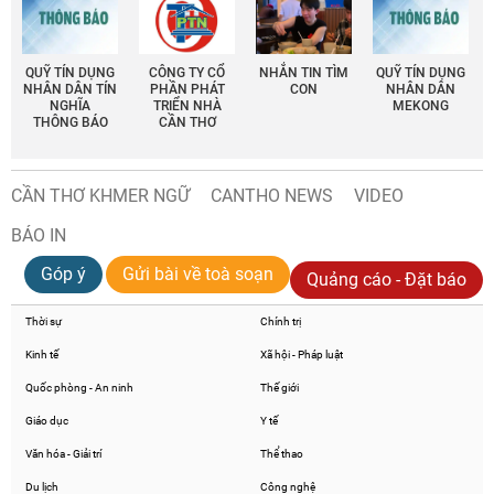
QUỸ TÍN DỤNG
CÔNG TY CỔ
NHẮN TIN TÌM
QUỸ TÍN DỤNG
NHÂN DÂN TÍN
PHẦN PHÁT
CON
NHÂN DÂN
NGHĨA
TRIỂN NHÀ
MEKONG
THÔNG BÁO
CẦN THƠ
CẦN THƠ KHMER NGỮ
CANTHO NEWS
VIDEO
BÁO IN
Góp ý
Gửi bài về toà soạn
Quảng cáo - Đặt báo
Thời sự
Chính trị
Kinh tế
Xã hội - Pháp luật
Quốc phòng - An ninh
Thế giới
Giáo dục
Y tế
Văn hóa - Giải trí
Thể thao
Du lịch
Công nghệ