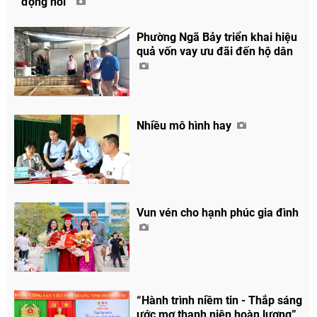
động nói”
Phường Ngã Bảy triển khai hiệu
quả vốn vay ưu đãi đến hộ dân
Nhiều mô hình hay
Chia sẻ
Facebook
Vun vén cho hạnh phúc gia đình
“Hành trình niềm tin - Thắp sáng
ước mơ thanh niên hoàn lương”