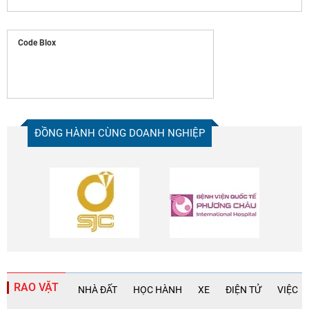
Code Blox
ĐỒNG HÀNH CÙNG DOANH NGHIỆP
RAO VẶT
NHÀ ĐẤT
HỌC HÀNH
XE
ĐIỆN TỬ
VIỆC