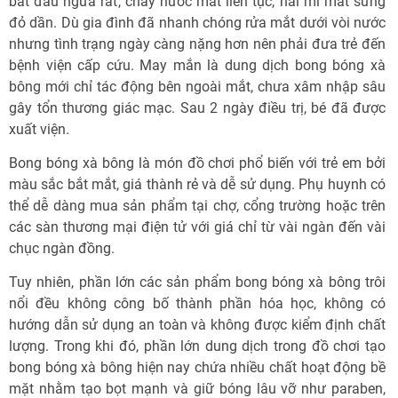
bắt đầu ngứa rát, chảy nước mắt liên tục, hai mí mắt sưng
đỏ dần. Dù gia đình đã nhanh chóng rửa mắt dưới vòi nước
nhưng tình trạng ngày càng nặng hơn nên phải đưa trẻ đến
bệnh viện cấp cứu. May mắn là dung dịch bong bóng xà
bông mới chỉ tác động bên ngoài mắt, chưa xâm nhập sâu
gây tổn thương giác mạc. Sau 2 ngày điều trị, bé đã được
xuất viện.
Bong bóng xà bông là món đồ chơi phổ biến với trẻ em bởi
màu sắc bắt mắt, giá thành rẻ và dễ sử dụng. Phụ huynh có
thể dễ dàng mua sản phẩm tại chợ, cổng trường hoặc trên
các sàn thương mại điện tử với giá chỉ từ vài ngàn đến vài
chục ngàn đồng.
Tuy nhiên, phần lớn các sản phẩm bong bóng xà bông trôi
nổi đều không công bố thành phần hóa học, không có
hướng dẫn sử dụng an toàn và không được kiểm định chất
lượng. Trong khi đó, phần lớn dung dịch trong đồ chơi tạo
bong bóng xà bông hiện nay chứa nhiều chất hoạt động bề
mặt nhằm tạo bọt mạnh và giữ bóng lâu vỡ như paraben,