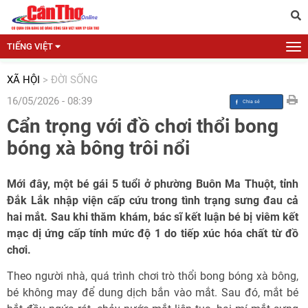
TIẾNG VIỆT
XÃ HỘI
>
ĐỜI SỐNG
16/05/2026 - 08:39
Cẩn trọng với đồ chơi thổi bong
bóng xà bông trôi nổi
Mới đây, một bé gái 5 tuổi ở phường Buôn Ma Thuột, tỉnh
Đắk Lắk nhập viện cấp cứu trong tình trạng sưng đau cả
hai mắt. Sau khi thăm khám, bác sĩ kết luận bé bị viêm kết
mạc dị ứng cấp tính mức độ 1 do tiếp xúc hóa chất từ đồ
chơi.
Theo người nhà, quá trình chơi trò thổi bong bóng xà bông,
bé không may để dung dịch bắn vào mắt. Sau đó, mắt bé