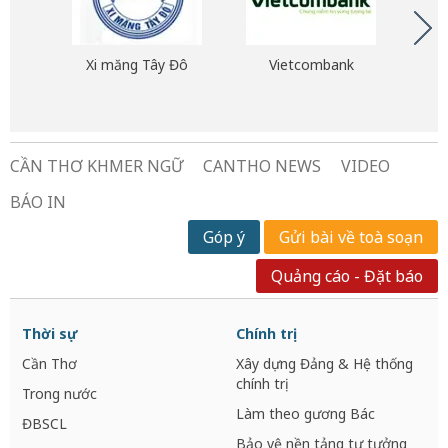
Xi măng Tây Đô
Vietcombank
BV
M
CẦN THƠ KHMER NGỮ
CANTHO NEWS
VIDEO
BÁO IN
Góp ý
Gửi bài về toà soạn
Quảng cáo - Đặt báo
Thời sự
Chính trị
Cần Thơ
Xây dựng Đảng & Hệ thống
chính trị
Trong nước
Làm theo gương Bác
ĐBSCL
Bảo vệ nền tảng tư tưởng