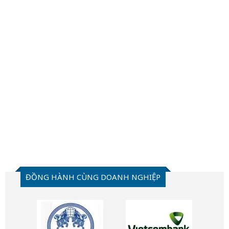
ĐỒNG HÀNH CÙNG DOANH NGHIỆP