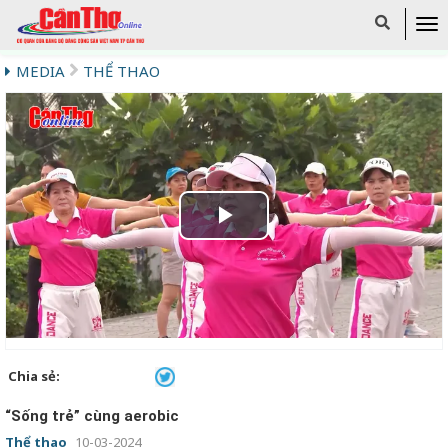
MEDIA
THỂ THAO
Play
Video
Chia sẻ:
“Sống trẻ” cùng aerobic
Thể thao
10-03-2024