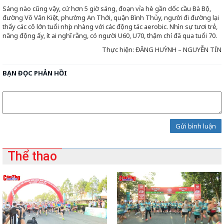
Sáng nào cũng vậy, cứ hơn 5 giờ sáng, đoạn vỉa hè gần dốc cầu Bà Bộ,
đường Võ Văn Kiệt, phường An Thới, quận Bình Thủy, người đi đường lại
thấy các cô lớn tuổi nhịp nhàng với các động tác aerobic. Nhìn sự tươi trẻ,
năng động ấy, ít ai nghĩ rằng, có người U60, U70, thậm chí đã qua tuổi 70.
Thực hiện: ĐĂNG HUỲNH – NGUYỄN TÍN
BẠN ĐỌC PHẢN HỒI
Gửi bình luận
Thể thao