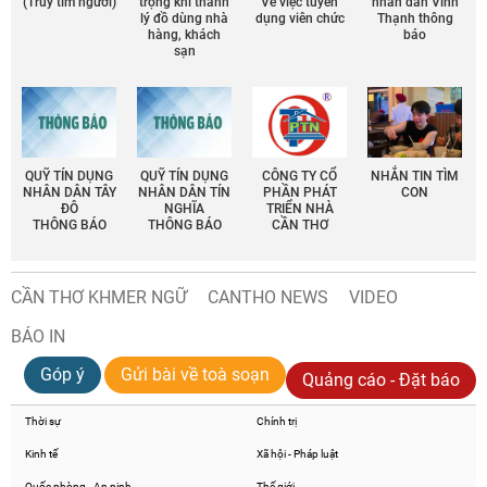
(Truy tìm người)
trọng khi thanh
Về việc tuyển
nhân dân Vĩnh
lý đồ dùng nhà
dụng viên chức
Thạnh thông
hàng, khách
báo
sạn
QUỸ TÍN DỤNG
QUỸ TÍN DỤNG
CÔNG TY CỔ
NHẮN TIN TÌM
NHÂN DÂN TÂY
NHÂN DÂN TÍN
PHẦN PHÁT
CON
ĐÔ
NGHĨA
TRIỂN NHÀ
THÔNG BÁO
THÔNG BÁO
CẦN THƠ
CẦN THƠ KHMER NGỮ
CANTHO NEWS
VIDEO
BÁO IN
Góp ý
Gửi bài về toà soạn
Quảng cáo - Đặt báo
Thời sự
Chính trị
Kinh tế
Xã hội - Pháp luật
Quốc phòng - An ninh
Thế giới