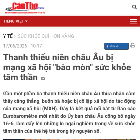
TIẾNG VIỆT
Y TẾ
>
SỨC KHỎE QUÍ HƠN VÀNG
17/06/2026 - 10:17
Thanh thiếu niên châu Âu bị
mạng xã hội "bào mòn" sức khỏe
tâm thần
Gần một phần ba thanh thiếu niên châu Âu thừa nhận cảm
thấy căng thẳng, buồn bã hoặc bị cô lập xã hội do tác động
của mạng xã hội (MXH). Đây là kết quả nổi bật từ Báo cáo
Eurobaromètre mới nhất do Ủy ban châu Âu công bố ngày
16-6, làm dấy lên những lo ngại nghiêm trọng về sức khỏe
tâm thần của thế hệ trẻ trong kỷ nguyên số.