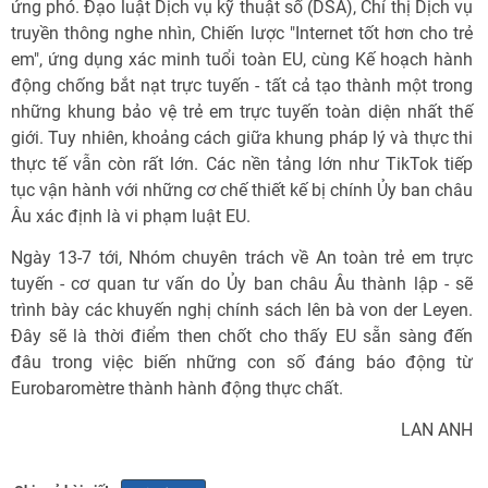
ứng phó. Đạo luật Dịch vụ kỹ thuật số (DSA), Chỉ thị Dịch vụ
truyền thông nghe nhìn, Chiến lược "Internet tốt hơn cho trẻ
em", ứng dụng xác minh tuổi toàn EU, cùng Kế hoạch hành
động chống bắt nạt trực tuyến - tất cả tạo thành một trong
những khung bảo vệ trẻ em trực tuyến toàn diện nhất thế
giới. Tuy nhiên, khoảng cách giữa khung pháp lý và thực thi
thực tế vẫn còn rất lớn. Các nền tảng lớn như TikTok tiếp
tục vận hành với những cơ chế thiết kế bị chính Ủy ban châu
Âu xác định là vi phạm luật EU.
Ngày 13-7 tới, Nhóm chuyên trách về An toàn trẻ em trực
tuyến - cơ quan tư vấn do Ủy ban châu Âu thành lập - sẽ
trình bày các khuyến nghị chính sách lên bà von der Leyen.
Đây sẽ là thời điểm then chốt cho thấy EU sẵn sàng đến
đâu trong việc biến những con số đáng báo động từ
Eurobaromètre thành hành động thực chất.
LAN ANH