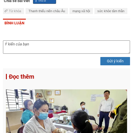
Chia sẻ bài viết
Từ khóa
Thanh thiếu niên châu Âu
mạng xã hội
sức khỏe tâm thần
BÌNH LUẬN
Gửi ý kiến
Đọc thêm