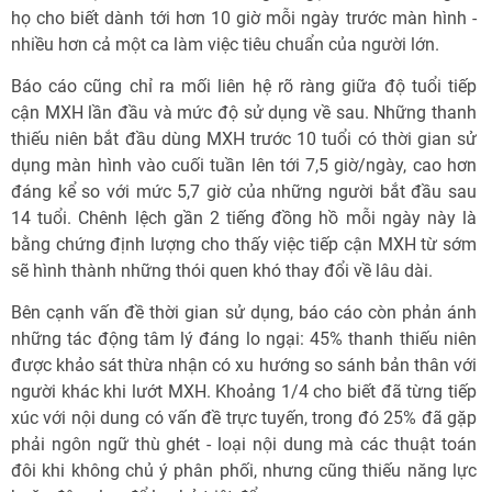
họ cho biết dành tới hơn 10 giờ mỗi ngày trước màn hình -
nhiều hơn cả một ca làm việc tiêu chuẩn của người lớn.
Báo cáo cũng chỉ ra mối liên hệ rõ ràng giữa độ tuổi tiếp
cận MXH lần đầu và mức độ sử dụng về sau. Những thanh
thiếu niên bắt đầu dùng MXH trước 10 tuổi có thời gian sử
dụng màn hình vào cuối tuần lên tới 7,5 giờ/ngày, cao hơn
đáng kể so với mức 5,7 giờ của những người bắt đầu sau
14 tuổi. Chênh lệch gần 2 tiếng đồng hồ mỗi ngày này là
bằng chứng định lượng cho thấy việc tiếp cận MXH từ sớm
sẽ hình thành những thói quen khó thay đổi về lâu dài.
Bên cạnh vấn đề thời gian sử dụng, báo cáo còn phản ánh
những tác động tâm lý đáng lo ngại: 45% thanh thiếu niên
được khảo sát thừa nhận có xu hướng so sánh bản thân với
người khác khi lướt MXH. Khoảng 1/4 cho biết đã từng tiếp
xúc với nội dung có vấn đề trực tuyến, trong đó 25% đã gặp
phải ngôn ngữ thù ghét - loại nội dung mà các thuật toán
đôi khi không chủ ý phân phối, nhưng cũng thiếu năng lực