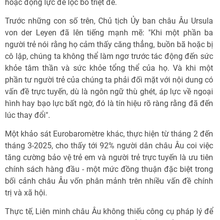
hoặc động lực để lọc bỏ triệt để.
Trước những con số trên, Chủ tịch Ủy ban châu Âu Ursula
von der Leyen đã lên tiếng mạnh mẽ: "Khi một phần ba
người trẻ nói rằng họ cảm thấy căng thẳng, buồn bã hoặc bị
cô lập, chúng ta không thể làm ngơ trước tác động đến sức
khỏe tâm thần và sức khỏe tổng thể của họ. Và khi một
phần tư người trẻ của chúng ta phải đối mặt với nội dung có
vấn đề trực tuyến, dù là ngôn ngữ thù ghét, áp lực về ngoại
hình hay bạo lực bất ngờ, đó là tín hiệu rõ ràng rằng đã đến
lúc thay đổi".
Một khảo sát Eurobaromètre khác, thực hiện từ tháng 2 đến
tháng 3-2025, cho thấy tới 92% người dân châu Âu coi việc
tăng cường bảo vệ trẻ em và người trẻ trực tuyến là ưu tiên
chính sách hàng đầu - một mức đồng thuận đặc biệt trong
bối cảnh châu Âu vốn phân mảnh trên nhiều vấn đề chính
trị và xã hội.
Thực tế, Liên minh châu Âu không thiếu công cụ pháp lý để