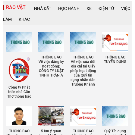
RAO VẶT
NHÀ ĐẤT
HỌC HÀNH
XE
ĐIỆN TỬ
VIỆC
LÀM
KHÁC
THÔNG BÁO
THÔNG BÁO
THÔNG BÁO
Về việc đăng ký
Về việc sửa đổi
TUYỂN DỤNG
hoạt động:
địa chỉ tại Giấy
CÔNG TY LUẬT
phép họat động
TNHH TRẦN Á
của Quỹ tín
dụng nhân dân
Trường Khánh
Công ty Phát
triển nhà Cần
Thơ thông báo
THÔNG BÁO
5 lưu ý quan
THÔNG BÁO
Quỹ Tín dụng