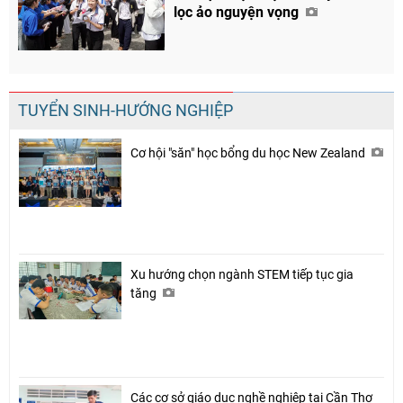
lọc ảo nguyện vọng
TUYỂN SINH-HƯỚNG NGHIỆP
Cơ hội "săn" học bổng du học New Zealand
Xu hướng chọn ngành STEM tiếp tục gia
tăng
Các cơ sở giáo dục nghề nghiệp tại Cần Thơ