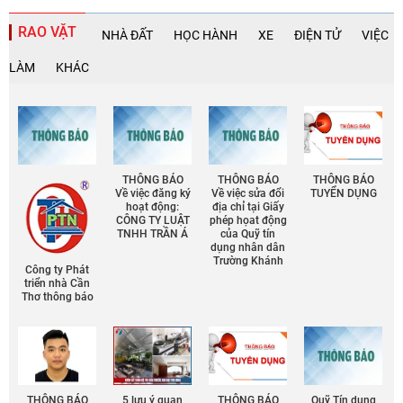
RAO VẶT
NHÀ ĐẤT
HỌC HÀNH
XE
ĐIỆN TỬ
VIỆC
LÀM
KHÁC
THÔNG BÁO
THÔNG BÁO
THÔNG BÁO
Về việc đăng ký
Về việc sửa đổi
TUYỂN DỤNG
hoạt động:
địa chỉ tại Giấy
CÔNG TY LUẬT
phép họat động
TNHH TRẦN Á
của Quỹ tín
dụng nhân dân
Trường Khánh
Công ty Phát
triển nhà Cần
Thơ thông báo
THÔNG BÁO
5 lưu ý quan
THÔNG BÁO
Quỹ Tín dụng