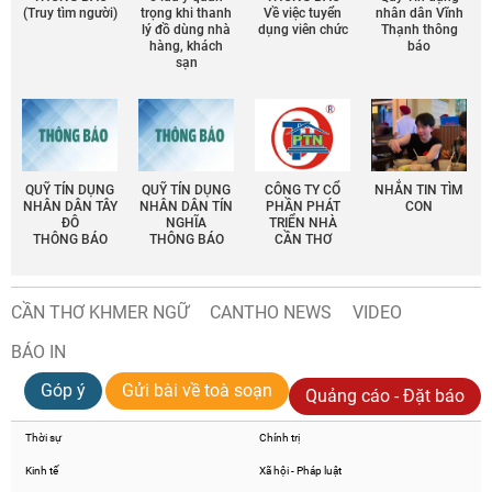
(Truy tìm người)
trọng khi thanh
Về việc tuyển
nhân dân Vĩnh
lý đồ dùng nhà
dụng viên chức
Thạnh thông
hàng, khách
báo
sạn
QUỸ TÍN DỤNG
QUỸ TÍN DỤNG
CÔNG TY CỔ
NHẮN TIN TÌM
NHÂN DÂN TÂY
NHÂN DÂN TÍN
PHẦN PHÁT
CON
ĐÔ
NGHĨA
TRIỂN NHÀ
THÔNG BÁO
THÔNG BÁO
CẦN THƠ
CẦN THƠ KHMER NGỮ
CANTHO NEWS
VIDEO
BÁO IN
Góp ý
Gửi bài về toà soạn
Quảng cáo - Đặt báo
Thời sự
Chính trị
Kinh tế
Xã hội - Pháp luật