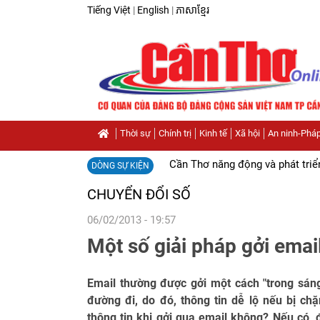
Tiếng Việt
|
English
|
ភាសាខ្មែរ
Thời sự
Chính trị
Kinh tế
Xã hội
An ninh-Pháp
Cần Thơ năng động và phát triể
DÒNG SỰ KIỆN
CHUYỂN ĐỔI SỐ
06/02/2013 - 19:57
Một số giải pháp gởi email
Email thường được gởi một cách "trong sán
đường đi, do đó, thông tin dễ lộ nếu bị chặ
thông tin khi gởi qua email không? Nếu có, 