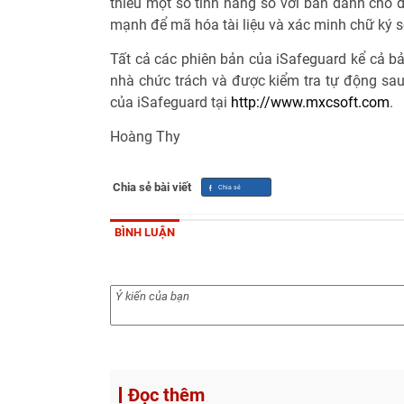
thiếu một số tính năng so với bản dành cho 
mạnh để mã hóa tài liệu và xác minh chữ ký s
Tất cả các phiên bản của iSafeguard kể cả b
nhà chức trách và được kiểm tra tự động sau 
của iSafeguard tại
http://www.mxcsoft.com
.
Hoàng Thy
Chia sẻ bài viết
BÌNH LUẬN
Đọc thêm