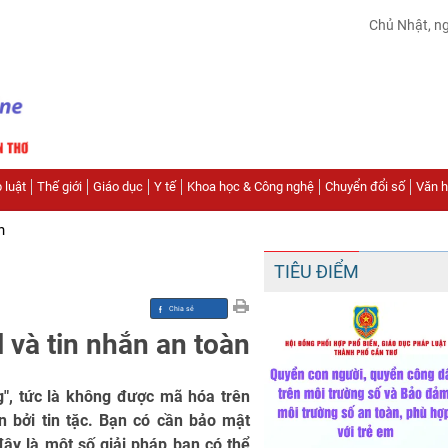
Chủ Nhật, n
 luật
Thế giới
Giáo dục
Y tế
Khoa học & Công nghệ
Chuyển đổi số
Văn hó
n
TIÊU ĐIỂM
 và tin nhắn an toàn
g", tức là không được mã hóa trên
n bởi tin tặc. Bạn có cần bảo mật
đây là một số giải pháp bạn có thể