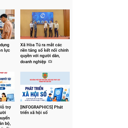
 dụng
Xã Hòa Tú ra mắt các
ồn lực
nền tảng số kết nối chính
quyền với người dân,
doanh nghiệp
ỗ trợ
[INFOGRAPHICS] Phát
gười
triển xã hội số
chuyển
án bộ,