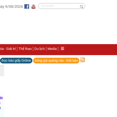
gày 9/08/2026
a - Giải trí
Thể thao
Du lịch
Media
Đọc báo giấy Online
Bảng giá quảng cáo - Đặt báo