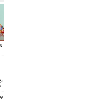
ng
ội
ng