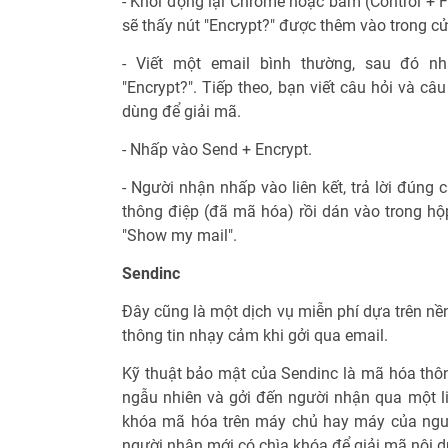
- Khởi động lại Chrome hoặc bấm (Control + F5
sẽ thấy nút "Encrypt?" được thêm vào trong c
- Viết một email bình thường, sau đó 
"Encrypt?". Tiếp theo, bạn viết câu hỏi và câu
dùng để giải mã.
- Nhấp vào Send + Encrypt.
- Người nhận nhấp vào liên kết, trả lời đúng
thông điệp (đã mã hóa) rồi dán vào trong hộ
"Show my mail".
Sendinc
Đây cũng là một dịch vụ miễn phí dựa trên nề
thông tin nhạy cảm khi gởi qua email.
Kỹ thuật bảo mật của Sendinc là mã hóa thô
ngẫu nhiên và gởi đến người nhận qua một li
khóa mã hóa trên máy chủ hay máy của người
người nhận mới có chìa khóa để giải mã nội d