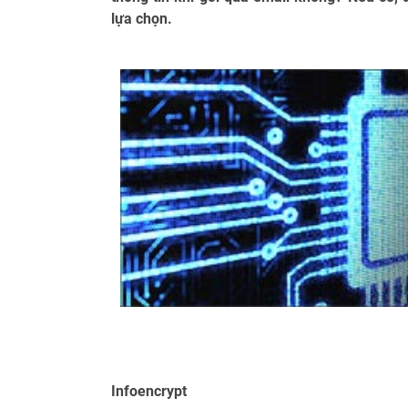
lựa chọn.
Infoencrypt