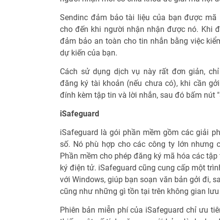
Sendinc đảm bảo tài liệu của bạn được mã h
cho đến khi người nhận nhận được nó. Khi đế
đảm bảo an toàn cho tin nhắn bằng việc kiểm
dự kiến của bạn.
Cách sử dụng dịch vụ này rất đơn giản, ch
đăng ký tài khoản (nếu chưa có), khi cần gởi
đính kèm tập tin và lời nhắn, sau đó bấm nút
iSafeguard
iSafeguard là gói phần mềm gồm các giải p
số. Nó phù hợp cho các công ty lớn nhưng 
Phần mềm cho phép đăng ký mã hóa các tập ti
ký điện tử. iSafeguard cũng cung cấp một trìn
với Windows, giúp bạn soạn văn bản gởi đi, sa
cũng như những gì tồn tại trên không gian lưu
Phiên bản miễn phí của iSafeguard chỉ ưu ti