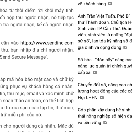
vệ khách hàng
óa từ thời điểm rời khỏi máy tính
Anh Trần Việt Tuấn, Phó Bí
n hộp thư người nhận, nó tiếp tục
thư Thành đoàn, Chủ tịch H
 tra người nhận, kể cả người nhận
Sinh viên TP Cần Thơ: Đoà
viên, sinh viên là những “đại
sứ số”, lan tỏa kỹ năng số 
ỉ cần vào
https://www.sendinc.com
gia đình và cộng đồng
 thư, bạn nhập địa chỉ người nhận,
 "Send Secure Message".
Số hóa - “đòn bẩy” nâng ca
năng lực quản trị chính quy
cấp xã
háp mã hóa bảo mật cao và chữ ký
Chuyển đổi số, nâng cao ch
cũng phục vụ khách hàng cá nhân.
lượng hoạt động của các c
n, thư mục, email và xác minh chữ
Hội LHPN
h soạn thảo an toàn, có thể tích hợp
u đó xóa sạch các tập tin, thư mục,
Góp phần xây dựng hệ sinh
 trữ miễn phí của nó.
thái nông nghiệp số hiện đạ
và bền vững
ên cho người dùng cá nhân. Mặc dù