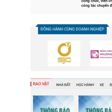
công chức, viên c
công tác chuyển đ
ĐỒNG HÀNH CÙNG DOANH NGHIỆP
RAO VẶT
NHÀ ĐẤT
HỌC HÀNH
XE
Đ