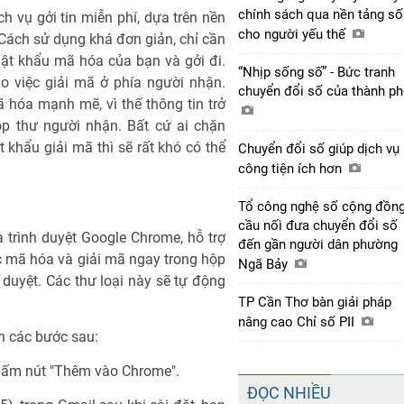
chính sách qua nền tảng số
ch vụ gởi tin miễn phí, dựa trên nền
cho người yếu thế
 Cách sử dụng khá đơn giản, chỉ cần
ật khẩu mã hóa của bạn và gởi đi.
“Nhịp sống số” - Bức tranh
 việc giải mã ở phía người nhận.
chuyển đổi số của thành p
ã hóa mạnh mẽ, vì thế thông tin trở
p thư người nhận. Bất cứ ai chặn
khẩu giải mã thì sẽ rất khó có thể
Chuyển đổi số giúp dịch vụ
công tiện ích hơn
Tổ công nghệ số cộng đồng
cầu nối đưa chuyển đổi số
trình duyệt Google Chrome, hỗ trợ
đến gần người dân phường
c mã hóa và giải mã ngay trong hộp
Ngã Bảy
 duyệt. Các thư loại này sẽ tự động
TP Cần Thơ bàn giải pháp
nâng cao Chỉ số PII
ện các bước sau:
 bấm nút "Thêm vào Chrome".
ĐỌC NHIỀU