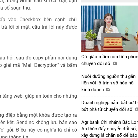
), trong Gmail sau khi cài đặt, bạn
ửa sổ soạn thư.
nhấp vào Checkbox bên cạnh chữ
 trả lời bí mật, câu trả lời này được
Cô giáo mầm non tiên pho
 câu hỏi, sau đó copy phần nội dung
chuyển đổi số
p giải mã "Mail Decryption" và bấm
Nuôi dưỡng nguồn thu gắn
liền với lộ trình số hóa hộ
kinh doanh
n tảng web, giúp an toàn cho những
Doanh nghiệp nắm bắt cơ h
bứt phá từ chuyển đổi số
ng điệp bằng một khóa được tạo ra
ên kết. Sendinc không lưu bản sao
Agribank Chi nhánh Bắc Lo
An thúc đẩy chuyển đổi số,
 gởi. Điều này có nghĩa là chỉ có
xây dựng lá chắn số để bảo
ung thông tin.