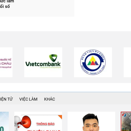
hức làm
ổi số
IỆN TỬ
VIỆC LÀM
KHÁC