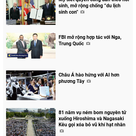
sinh, mở rộng chống “du lịch
sinh con"
FBI mở rộng hợp tác với Nga,
Trung Quốc
Châu Á hào hứng với AI hơn
phương Tây
Chia sẻ
Facebook
81 năm vụ ném bom nguyên tử
xuống Hiroshima và Nagasaki
Kêu gọi xóa bỏ vũ khí hạt nhân