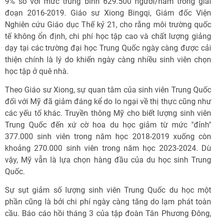
9% so với mức trung bình 629.500 người/năm trong giai
đoạn 2016-2019. Giáo sư Xiong Bingqi, Giám đốc Viện
Nghiên cứu Giáo dục Thế kỷ 21, cho rằng môi trường quốc
tế không ổn định, chi phí học tập cao và chất lượng giảng
dạy tại các trường đại học Trung Quốc ngày càng được cải
thiện chính là lý do khiến ngày càng nhiều sinh viên chọn
học tập ở quê nhà.
Theo Giáo sư Xiong, sự quan tâm của sinh viên Trung Quốc
đối với Mỹ đã giảm đáng kể do lo ngại về thị thực cũng như
các yếu tố khác. Truyền thông Mỹ cho biết lượng sinh viên
Trung Quốc đến xứ cờ hoa du học giảm từ mức "đỉnh"
377.000 sinh viên trong năm học 2018-2019 xuống còn
khoảng 270.000 sinh viên trong năm học 2023-2024. Dù
vậy, Mỹ vẫn là lựa chọn hàng đầu của du học sinh Trung
Quốc.
Sự sụt giảm số lượng sinh viên Trung Quốc du học một
phần cũng là bởi chi phí ngày càng tăng do lạm phát toàn
cầu. Báo cáo hồi tháng 3 của tập đoàn Tân Phương Đông,