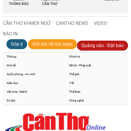
THÔNG BÁO
CẦN THƠ
CẦN THƠ KHMER NGỮ
CANTHO NEWS
VIDEO
BÁO IN
Góp ý
Gửi bài về toà soạn
Quảng cáo - Đặt báo
Thời sự
Chính trị
Kinh tế
Xã hội - Pháp luật
Quốc phòng - An ninh
Thế giới
Giáo dục
Y tế
Văn hóa - Giải trí
Thể thao
Du lịch
Công nghệ