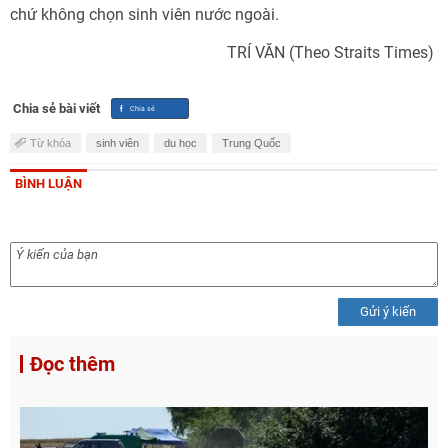
chứ không chọn sinh viên nước ngoài.
TRÍ VĂN (Theo Straits Times)
Chia sẻ bài viết
Từ khóa
sinh viên
du học
Trung Quốc
BÌNH LUẬN
Gửi ý kiến
Đọc thêm