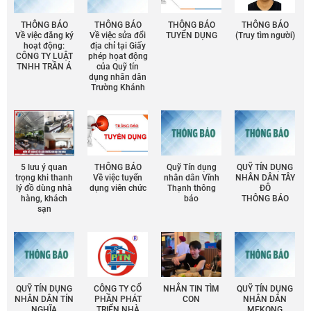
THÔNG BÁO
THÔNG BÁO
THÔNG BÁO
THÔNG BÁO
Về việc đăng ký
Về việc sửa đổi
TUYỂN DỤNG
(Truy tìm người)
hoạt động:
địa chỉ tại Giấy
CÔNG TY LUẬT
phép họat động
TNHH TRẦN Á
của Quỹ tín
dụng nhân dân
Trường Khánh
5 lưu ý quan
THÔNG BÁO
Quỹ Tín dụng
QUỸ TÍN DỤNG
trọng khi thanh
Về việc tuyển
nhân dân Vĩnh
NHÂN DÂN TÂY
lý đồ dùng nhà
dụng viên chức
Thạnh thông
ĐÔ
hàng, khách
báo
THÔNG BÁO
sạn
QUỸ TÍN DỤNG
CÔNG TY CỔ
NHẮN TIN TÌM
QUỸ TÍN DỤNG
NHÂN DÂN TÍN
PHẦN PHÁT
CON
NHÂN DÂN
NGHĨA
TRIỂN NHÀ
MEKONG