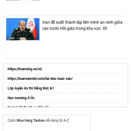
Iran đề xuất thành lập liên minh an ninh giữa
các nước Hồi giáo trong khu vực
https://tuansing.vn/vi/
https://luanvanviet.com/tai-lieu-luan-van/
Lớp luyện ôn thi tiếng Đức A1
Học nursing ở Úc
Ngành Kỹ thuật cơ điện tử
điều kiện xuất khẩu lao động nhật bản
Cách
Mua hàng Taobao
dễ dàng từ A-Z
Kỹ thuật chế biến món ăn
là gì