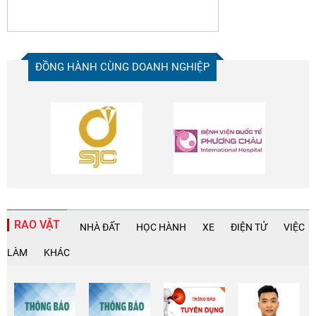
nhiều học viên tìm kiếm trung tâm có AI feedback khi học PTE
PTE Magic
với hệ thống luyện tập sát đề thi thật
Dịch vụ
Viết thuê luận văn thạc sĩ
uy tín
ĐỒNG HÀNH CÙNG DOANH NGHIỆP
RAO VẶT
NHÀ ĐẤT
HỌC HÀNH
XE
ĐIỆN TỬ
VIỆC
LÀM
KHÁC