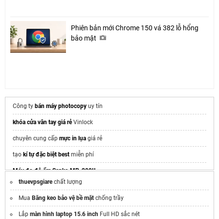
Phiên bản mới Chrome 150 vá 382 lỗ hổng
bảo mật
Công ty
bán máy photocopy
uy tín
khóa cửa vân tay giá rẻ
Vinlock
chuyên cung cấp
mực in lụa
giá rẻ
tạo
kí tự đặc biệt best
miễn phí
Máy đo độ ẩm Sanko MR-200II
thuevpsgiare
chất lượng
Tax advisory services
for FDI
Mua
Băng keo bảo vệ bề mặt
chống trầy
áo đồng phục lớp
Lắp
màn hình laptop 15.6 inch
Full HD sắc nét