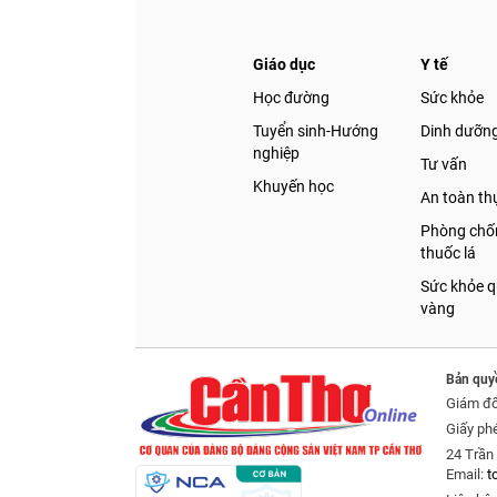
Chia sẻ
Giáo dục
Y tế
Facebook
Học đường
Sức khỏe
Tuyển sinh-Hướng
Dinh dưỡn
nghiệp
Tư vấn
Khuyến học
An toàn t
Phòng chốn
thuốc lá
Sức khỏe q
vàng
Bản quy
Giám đ
Giấy ph
24 Trần 
Email:
t