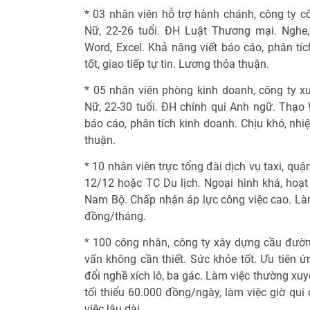
* 03 nhân viên hỗ trợ hành chánh, công ty c
Nữ, 22-26 tuổi. ĐH Luật Thương mại. Nghe, n
Word, Excel. Khả năng viết báo cáo, phân tíc
tốt, giao tiếp tự tin. Lương thỏa thuận.
* 05 nhân viên phòng kinh doanh, công ty xu
Nữ, 22-30 tuổi. ĐH chính qui Anh ngữ. Thạo W
báo cáo, phân tích kinh doanh. Chịu khó, nhiệ
thuận.
* 10 nhân viên trực tổng đài dịch vụ taxi, quậ
12/12 hoặc TC Du lịch. Ngoại hình khá, hoạt 
Nam Bộ. Chấp nhận áp lực công việc cao. Làm
đồng/tháng.
* 100 công nhân, công ty xây dựng cầu đường
vấn không cần thiết. Sức khỏe tốt. Ưu tiên ứ
đổi nghề xích lô, ba gác. Làm việc thường xuy
tối thiểu 60.000 đồng/ngày, làm việc giờ qu
việc lâu dài.