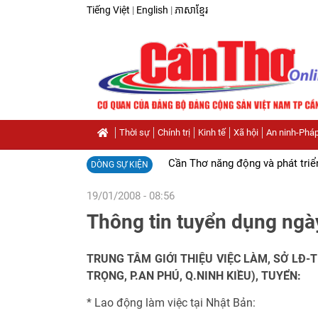
Tiếng Việt
|
English
|
ភាសាខ្មែរ
Thời sự
Chính trị
Kinh tế
Xã hội
An ninh-Pháp
Cần Thơ năng động và phát triể
DÒNG SỰ KIỆN
19/01/2008 - 08:56
Thông tin tuyển dụng ng
TRUNG TÂM GIỚI THIỆU VIỆC LÀM, SỞ LĐ-T
TRỌNG, P.AN PHÚ, Q.NINH KIỀU), TUYỂN:
* Lao động làm việc tại Nhật Bản: