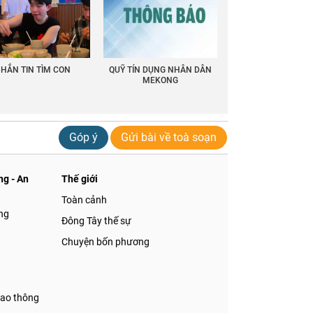
HẮN TIN TÌM CON
QUỸ TÍN DỤNG NHÂN DÂN
MEKONG
Góp ý
Gửi bài về toà soạn
g - An
Thế giới
Toàn cảnh
ng
Đông Tây thế sự
Chuyện bốn phương
iao thông