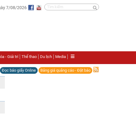
gày 7/08/2026
a - Giải trí
Thể thao
Du lịch
Media
Đọc báo giấy Online
Bảng giá quảng cáo - Đặt báo