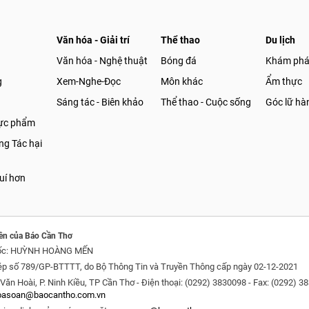
Văn hóa - Giải trí
Thể thao
Du lịch
Văn hóa - Nghệ thuật
Bóng đá
Khám ph
g
Xem-Nghe-Đọc
Môn khác
Ẩm thực
Sáng tác - Biên khảo
Thể thao - Cuộc sống
Góc lữ hà
hực phẩm
g Tác hại
uí hơn
ền của Báo Cần Thơ
ốc: HUỲNH HOÀNG MẾN
ép số 789/GP-BTTTT, do Bộ Thông Tin và Truyền Thông cấp ngày 02-12-2021
Văn Hoài, P. Ninh Kiều, TP Cần Thơ - Điện thoại: (0292) 3830098 - Fax: (0292) 3
oasoan@baocantho.com.vn