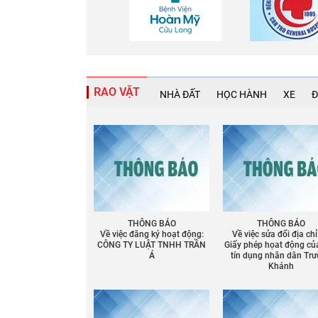
RAO VẶT
NHÀ ĐẤT
HỌC HÀNH
XE
Đ
THÔNG BÁO
THÔNG BÁO
Về việc đăng ký hoạt động:
Về việc sửa đổi địa chỉ
CÔNG TY LUẬT TNHH TRẦN
Giấy phép họat động củ
Á
tín dụng nhân dân Tr
Khánh