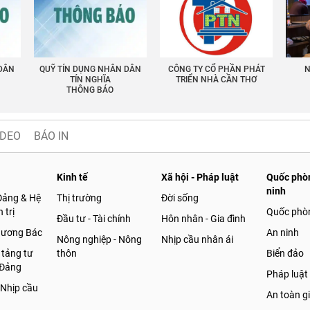
 DÂN
QUỸ TÍN DỤNG NHÂN DÂN
CÔNG TY CỔ PHẦN PHÁT
N
TÍN NGHĨA
TRIỂN NHÀ CẦN THƠ
THÔNG BÁO
IDEO
BÁO IN
Kinh tế
Xã hội - Pháp luật
Quốc phòn
ninh
Đảng & Hệ
Thị trường
Đời sống
 trị
Quốc phò
Đầu tư - Tài chính
Hôn nhân - Gia đình
gương Bác
An ninh
Nông nghiệp - Nông
Nhịp cầu nhân ái
 tảng tư
thôn
Biển đảo
 Đảng
Pháp luật
 Nhịp cầu
An toàn g