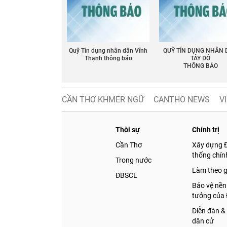
Quỹ Tín dụng nhân dân Vĩnh
QUỸ TÍN DỤNG NHÂN
Thạnh thông báo
TÂY ĐÔ
THÔNG BÁO
CẦN THƠ KHMER NGỮ
CANTHO NEWS
V
Thời sự
Chính trị
Cần Thơ
Xây dựng 
thống chính
Trong nước
Làm theo 
ĐBSCL
Bảo vệ nền
tưởng của
Diễn đàn &
dân cử