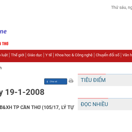
Thứ sáu, n
 luật
Thế giới
Giáo dục
Y tế
Khoa học & Công nghệ
Chuyển đổi số
Văn hó
n
TIÊU ĐIỂM
ày 19-1-2008
ĐỌC NHIỀU
B&XH TP CẦN THƠ (105/17, LÝ TỰ