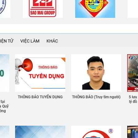
IỆN TỬ
VIỆC LÀM
KHÁC
THÔNG BÁO TUYỂN DỤNG
THÔNG BÁO (Truy tìm người)
5 lưu
 tại
lý đ
a Quỹ
ường