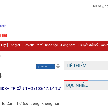
Thứ bảy, n
 luật
Thế giới
Giáo dục
Y tế
Khoa học & Công nghệ
Chuyển đổi số
Văn hó
n
TIÊU ĐIỂM
4
ĐỌC NHIỀU
B&XH TP CẦN THƠ (105/17, LÝ TỰ
 tế Cần Thơ (số lượng: không hạn