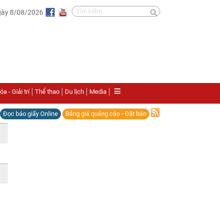
gày 8/08/2026
a - Giải trí
Thể thao
Du lịch
Media
Đọc báo giấy Online
Bảng giá quảng cáo - Đặt báo