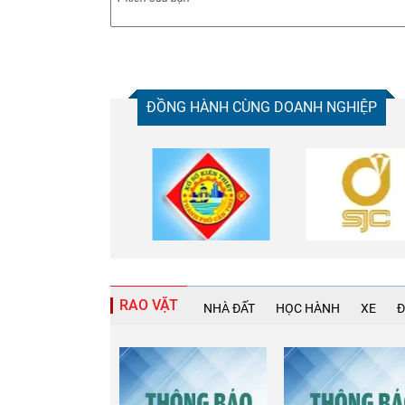
ĐỒNG HÀNH CÙNG DOANH NGHIỆP
RAO VẶT
NHÀ ĐẤT
HỌC HÀNH
XE
Đ