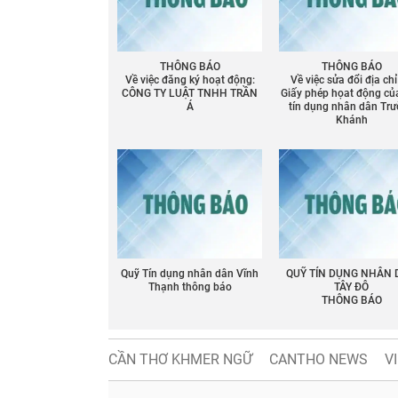
THÔNG BÁO
THÔNG BÁO
Về việc đăng ký hoạt động:
Về việc sửa đổi địa chỉ
CÔNG TY LUẬT TNHH TRẦN
Giấy phép họat động củ
Á
tín dụng nhân dân Tr
Khánh
Quỹ Tín dụng nhân dân Vĩnh
QUỸ TÍN DỤNG NHÂN
Thạnh thông báo
TÂY ĐÔ
THÔNG BÁO
CẦN THƠ KHMER NGỮ
CANTHO NEWS
V