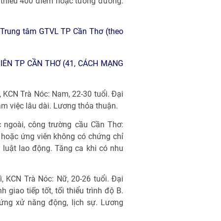
i thiểu 400 điểm hoặc tương đương.
, Trung tâm GTVL TP Cần Thơ (theo
IÊN TP CẦN THƠ (41, CÁCH MẠNG
u, KCN Trà Nóc: Nam, 22-30 tuổi. Đại
àm việc lâu dài. Lương thỏa thuận.
c ngoài, công trường cầu Cần Thơ:
n hoặc ứng viên không có chứng chỉ
 luật lao động. Tăng ca khi có nhu
, KCN Trà Nóc: Nữ, 20-26 tuổi. Đại
giao tiếp tốt, tối thiểu trình độ B.
ứng xử năng động, lịch sự. Lương