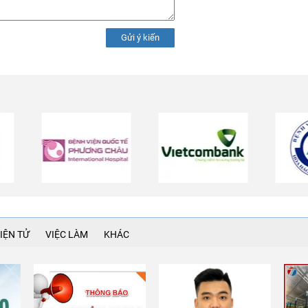
Gửi ý kiến
IỆN TỬ
VIỆC LÀM
KHÁC