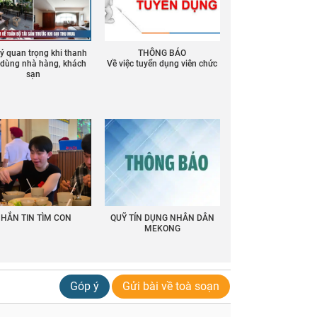
 ý quan trọng khi thanh
THÔNG BÁO
ồ dùng nhà hàng, khách
Về việc tuyển dụng viên chức
sạn
HẮN TIN TÌM CON
QUỸ TÍN DỤNG NHÂN DÂN
MEKONG
Góp ý
Gửi bài về toà soạn