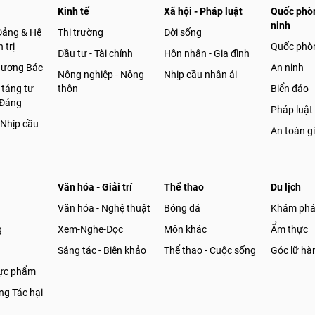
Kinh tế
Xã hội - Pháp luật
Quốc phòn
ninh
Đảng & Hệ
Thị trường
Đời sống
 trị
Quốc phò
Đầu tư - Tài chính
Hôn nhân - Gia đình
gương Bác
An ninh
Nông nghiệp - Nông
Nhịp cầu nhân ái
 tảng tư
thôn
Biển đảo
 Đảng
Pháp luật
 Nhịp cầu
An toàn g
Văn hóa - Giải trí
Thể thao
Du lịch
Văn hóa - Nghệ thuật
Bóng đá
Khám ph
g
Xem-Nghe-Đọc
Môn khác
Ẩm thực
Sáng tác - Biên khảo
Thể thao - Cuộc sống
Góc lữ hà
hực phẩm
g Tác hại