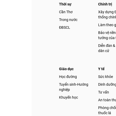
Thời sự
Chính trị
Cần Thơ
Xây dựng 
thống chính
Trong nước
Chia sẻ
Làm theo 
ĐBSCL
Bảo vệ nền
Facebook
tưởng của
Diễn đàn &
dân cử
Giáo dục
Y tế
Học đường
Sức khỏe
Tuyển sinh-Hướng
Dinh dưỡn
nghiệp
Tư vấn
Khuyến học
An toàn t
Phòng chốn
thuốc lá