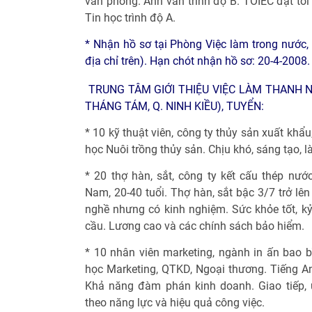
văn phòng. Anh văn trình độ B. TOIEC đạt tố
Tin học trình độ A.
* Nhận hồ sơ tại Phòng Việc làm trong nước
địa chỉ trên). Hạn chót nhận hồ sơ: 20-4-2008.
TRUNG TÂM GIỚI THIỆU VIỆC LÀM THANH N
THÁNG TÁM, Q. NINH KIỀU), TUYỂN:
* 10 kỹ thuật viên, công ty thủy sản xuất khẩ
học Nuôi trồng thủy sản. Chịu khó, sáng tạo, l
* 20 thợ hàn, sắt, công ty kết cấu thép nướ
Nam, 20-40 tuổi. Thợ hàn, sắt bậc 3/7 trở lê
nghề nhưng có kinh nghiệm. Sức khỏe tốt, kỷ
cầu. Lương cao và các chính sách bảo hiểm.
* 10 nhân viên marketing, ngành in ấn bao bì
học Marketing, QTKD, Ngoại thương. Tiếng Anh 
Khả năng đàm phán kinh doanh. Giao tiếp, 
theo năng lực và hiệu quả công việc.