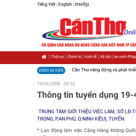
Tiếng Việt
|
English
|
ភាសាខ្មែរ
Thời sự
Chính trị
Kinh tế
Xã hội
An ninh-Pháp
Cần Thơ năng động và phát triể
DÒNG SỰ KIỆN
19/04/2008 - 09:33
Thông tin tuyển dụng 19-
TRUNG TÂM GIỚI THIỆU VIỆC LÀM, SỞ LĐ-T
TRỌNG, P.AN PHÚ, Q.NINH KIỀU), TUYỂN:
* Lao động làm việc Cảng Hàng không Quốc