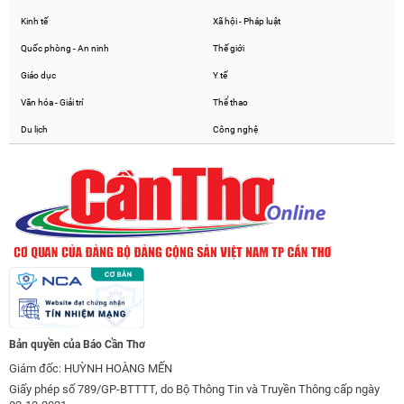
Kinh tế
Xã hội - Pháp luật
Quốc phòng - An ninh
Thế giới
Giáo dục
Y tế
Văn hóa - Giải trí
Thể thao
Du lịch
Công nghệ
Bản quyền của Báo Cần Thơ
Giám đốc: HUỲNH HOÀNG MẾN
Giấy phép số 789/GP-BTTTT, do Bộ Thông Tin và Truyền Thông cấp ngày