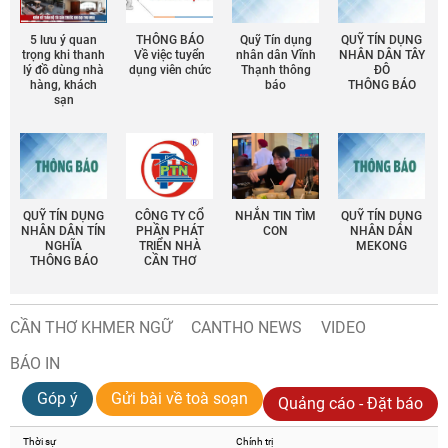
5 lưu ý quan
THÔNG BÁO
Quỹ Tín dụng
QUỸ TÍN DỤNG
trọng khi thanh
Về việc tuyển
nhân dân Vĩnh
NHÂN DÂN TÂY
lý đồ dùng nhà
dụng viên chức
Thạnh thông
ĐÔ
hàng, khách
báo
THÔNG BÁO
sạn
QUỸ TÍN DỤNG
CÔNG TY CỔ
NHẮN TIN TÌM
QUỸ TÍN DỤNG
NHÂN DÂN TÍN
PHẦN PHÁT
CON
NHÂN DÂN
NGHĨA
TRIỂN NHÀ
MEKONG
THÔNG BÁO
CẦN THƠ
CẦN THƠ KHMER NGỮ
CANTHO NEWS
VIDEO
BÁO IN
Góp ý
Gửi bài về toà soạn
Quảng cáo - Đặt báo
Thời sự
Chính trị