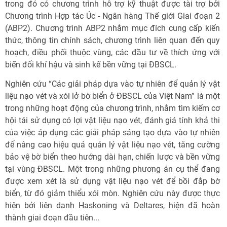
trong đó có chương trình hỗ trợ kỹ thuật được tài trợ bởi
Chương trình Hợp tác Úc - Ngân hàng Thế giới Giai đoạn 2
(ABP2). Chương trình ABP2 nhằm mục đích cung cấp kiến
thức, thông tin chính sách, chương trình liên quan đến quy
hoạch, điều phối thuộc vùng, các đầu tư về thích ứng với
biến đổi khí hậu và sinh kế bền vững tại ĐBSCL.
Nghiên cứu “Các giải pháp dựa vào tự nhiên để quản lý vật
liệu nạo vét và xói lở bờ biển ở ĐBSCL của Việt Nam” là một
trong những hoạt động của chương trình, nhằm tìm kiếm cơ
hội tái sử dụng có lợi vật liệu nạo vét, đánh giá tính khả thi
của việc áp dụng các giải pháp sáng tạo dựa vào tự nhiên
để nâng cao hiệu quả quản lý vật liệu nạo vét, tăng cường
bảo vệ bờ biển theo hướng dài hạn, chiến lược và bền vững
tại vùng ĐBSCL. Một trong những phương án cụ thể đang
được xem xét là sử dụng vật liệu nạo vét để bồi đắp bờ
biển, từ đó giảm thiểu xói mòn. Nghiên cứu này được thực
hiện bởi liên danh Haskoning và Deltares, hiện đã hoàn
thành giai đoạn đầu tiên...