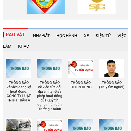
RAO VẶT
NHÀ ĐẤT
HỌC HÀNH
XE
ĐIỆN TỬ
VIỆC
LÀM
KHÁC
THÔNG BÁO
THÔNG BÁO
THÔNG BÁO
THÔNG BÁO
Về việc đăng ký
Về việc sửa đổi
TUYỂN DỤNG
(Truy tìm người)
hoạt động:
địa chỉ tại Giấy
CÔNG TY LUẬT
phép họat động
TNHH TRẦN Á
của Quỹ tín
dụng nhân dân
Trường Khánh