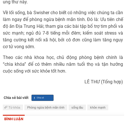
ung thư này.
Về lối sống, bà Swisher cho biết có những việc chúng ta cần
làm ngay để phòng ngừa bệnh mãn tính. Đó là: Ưu tiên chế
độ ăn Địa Trung Hải; tham gia các bài tập bổ trợ tim phổi và
sức mạnh; ngủ đủ 7-8 tiếng mỗi đêm; kiểm soát stress và
tăng cường kết nối xã hội, bởi cô đơn cũng làm tăng nguy
cơ tử vong sớm.
Theo các nhà khoa học, chủ động phòng bệnh chính là
“chìa khóa” để có thêm nhiều năm tuổi thọ và tận hưởng
cuộc sống với sức khỏe tốt hơn.
LÊ THƯ (Tổng hợp)
Chia sẻ bài viết
Từ khóa
Phòng ngừa bệnh mãn tính
sống lâu
khỏe mạnh
BÌNH LUẬN