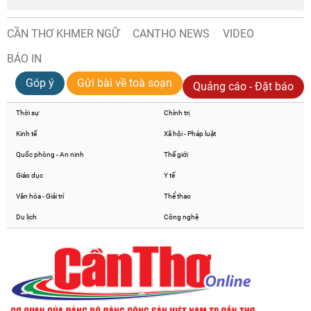
CẦN THƠ KHMER NGỮ
CANTHO NEWS
VIDEO
BÁO IN
Góp ý
Gửi bài về toà soạn
Quảng cáo - Đặt báo
Thời sự
Chính trị
Kinh tế
Xã hội - Pháp luật
Quốc phòng - An ninh
Thế giới
Giáo dục
Y tế
Văn hóa - Giải trí
Thể thao
Du lịch
Công nghệ