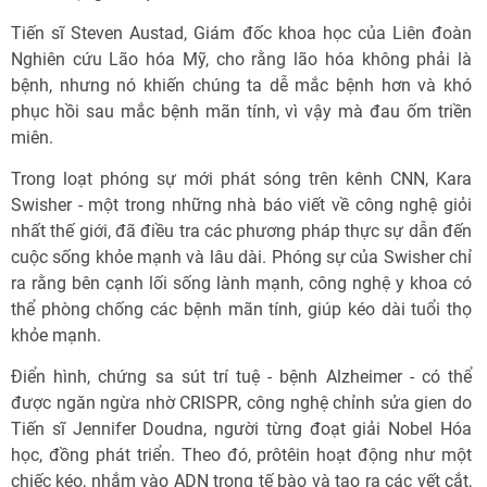
Tiến sĩ Steven Austad, Giám đốc khoa học của Liên đoàn
Nghiên cứu Lão hóa Mỹ, cho rằng lão hóa không phải là
bệnh, nhưng nó khiến chúng ta dễ mắc bệnh hơn và khó
phục hồi sau mắc bệnh mãn tính, vì vậy mà đau ốm triền
miên.
Trong loạt phóng sự mới phát sóng trên kênh CNN, Kara
Swisher - một trong những nhà báo viết về công nghệ giỏi
nhất thế giới, đã điều tra các phương pháp thực sự dẫn đến
cuộc sống khỏe mạnh và lâu dài. Phóng sự của Swisher chỉ
ra rằng bên cạnh lối sống lành mạnh, công nghệ y khoa có
thể phòng chống các bệnh mãn tính, giúp kéo dài tuổi thọ
khỏe mạnh.
Điển hình, chứng sa sút trí tuệ - bệnh Alzheimer - có thể
được ngăn ngừa nhờ CRISPR, công nghệ chỉnh sửa gien do
Tiến sĩ Jennifer Doudna, người từng đoạt giải Nobel Hóa
học, đồng phát triển. Theo đó, prôtêin hoạt động như một
chiếc kéo, nhắm vào ADN trong tế bào và tạo ra các vết cắt,