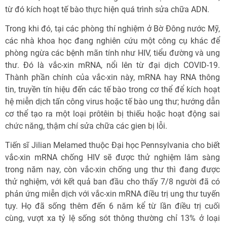
từ đó kích hoạt tế bào thực hiện quá trình sửa chữa ADN.
Trong khi đó, tại các phòng thí nghiệm ở Bờ Đông nước Mỹ,
các nhà khoa học đang nghiên cứu một công cụ khác để
phòng ngừa các bệnh mãn tính như HIV, tiểu đường và ung
thư. Đó là vắc-xin mRNA, nổi lên từ đại dịch COVID-19.
Thành phần chính của vắc-xin này, mRNA hay RNA thông
tin, truyền tín hiệu đến các tế bào trong cơ thể để kích hoạt
hệ miễn dịch tấn công virus hoặc tế bào ung thư; hướng dẫn
cơ thể tạo ra một loại prôtêin bị thiếu hoặc hoạt động sai
chức năng, thậm chí sửa chữa các gien bị lỗi.
Tiến sĩ Jilian Melamed thuộc Đại học Pennsylvania cho biết
vắc-xin mRNA chống HIV sẽ được thử nghiệm lâm sàng
trong năm nay, còn vắc-xin chống ung thư thì đang được
thử nghiệm, với kết quả ban đầu cho thấy 7/8 người đã có
phản ứng miễn dịch với vắc-xin mRNA điều trị ung thư tuyến
tụy. Họ đã sống thêm đến 6 năm kể từ lần điều trị cuối
cùng, vượt xa tỷ lệ sống sót thông thường chỉ 13% ở loại