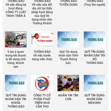
THÔNG BÁO
THÔNG BÁO
THÔNG BÁO
THÔNG BÁO
Về việc đăng ký
Về việc sửa đổi
TUYỂN DỤNG
(Truy tìm người)
hoạt động:
địa chỉ tại Giấy
CÔNG TY LUẬT
phép họat động
TNHH TRẦN Á
của Quỹ tín
dụng nhân dân
Trường Khánh
5 lưu ý quan
THÔNG BÁO
Quỹ Tín dụng
QUỸ TÍN DỤNG
trọng khi thanh
Về việc tuyển
nhân dân Vĩnh
NHÂN DÂN TÂY
lý đồ dùng nhà
dụng viên chức
Thạnh thông
ĐÔ
hàng, khách
báo
THÔNG BÁO
sạn
QUỸ TÍN DỤNG
CÔNG TY CỔ
NHẮN TIN TÌM
QUỸ TÍN DỤNG
NHÂN DÂN TÍN
PHẦN PHÁT
CON
NHÂN DÂN
NGHĨA
TRIỂN NHÀ
MEKONG
THÔNG BÁO
CẦN THƠ