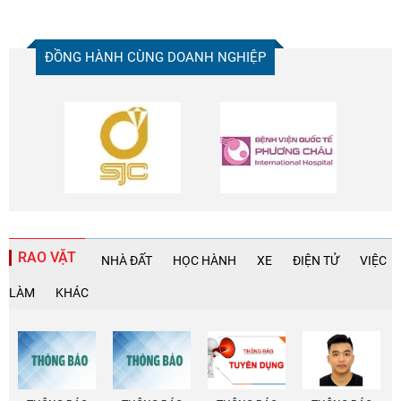
ĐỒNG HÀNH CÙNG DOANH NGHIỆP
RAO VẶT
NHÀ ĐẤT
HỌC HÀNH
XE
ĐIỆN TỬ
VIỆC
LÀM
KHÁC