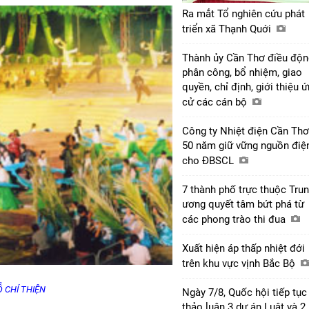
Ra mắt Tổ nghiên cứu phát
triển xã Thạnh Quới
Thành ủy Cần Thơ điều độn
phân công, bổ nhiệm, giao
quyền, chỉ định, giới thiệu 
cử các cán bộ
Công ty Nhiệt điện Cần Thơ
50 năm giữ vững nguồn điệ
cho ĐBSCL
7 thành phố trực thuộc Tru
ương quyết tâm bứt phá từ
các phong trào thi đua
Xuất hiện áp thấp nhiệt đới
trên khu vực vịnh Bắc Bộ
Ỗ CHÍ THIỆN
Ngày 7/8, Quốc hội tiếp tục
thảo luận 3 dự án Luật và 2