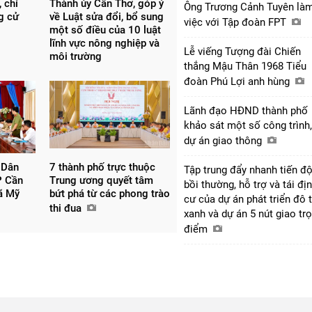
 chỉ
Thành ủy Cần Thơ, góp ý
Ông Trương Cảnh Tuyên là
ng cử
về Luật sửa đổi, bổ sung
việc với Tập đoàn FPT
một số điều của 10 luật
lĩnh vực nông nghiệp và
Lễ viếng Tượng đài Chiến
môi trường
thắng Mậu Thân 1968 Tiểu
đoàn Phú Lợi anh hùng
Lãnh đạo HĐND thành phố
khảo sát một số công trình,
dự án giao thông
 Dân
7 thành phố trực thuộc
Tập trung đẩy nhanh tiến đ
P Cần
Trung ương quyết tâm
bồi thường, hỗ trợ và tái đị
xã Mỹ
bứt phá từ các phong trào
cư của dự án phát triển đô t
thi đua
xanh và dự án 5 nút giao tr
điểm