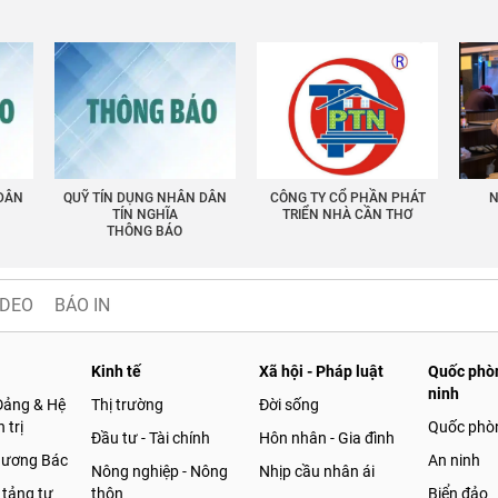
 DÂN
QUỸ TÍN DỤNG NHÂN DÂN
CÔNG TY CỔ PHẦN PHÁT
N
TÍN NGHĨA
TRIỂN NHÀ CẦN THƠ
THÔNG BÁO
IDEO
BÁO IN
Kinh tế
Xã hội - Pháp luật
Quốc phòn
ninh
Đảng & Hệ
Thị trường
Đời sống
 trị
Quốc phò
Đầu tư - Tài chính
Hôn nhân - Gia đình
gương Bác
An ninh
Nông nghiệp - Nông
Nhịp cầu nhân ái
 tảng tư
thôn
Biển đảo