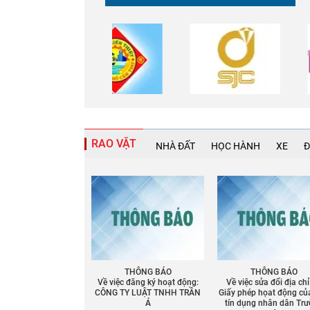
RAO VẶT
NHÀ ĐẤT
HỌC HÀNH
XE
Đ
Chia sẻ
Facebook
THÔNG BÁO
THÔNG BÁO
Về việc đăng ký hoạt động:
Về việc sửa đổi địa chỉ
CÔNG TY LUẬT TNHH TRẦN
Giấy phép họat động củ
Á
tín dụng nhân dân Tr