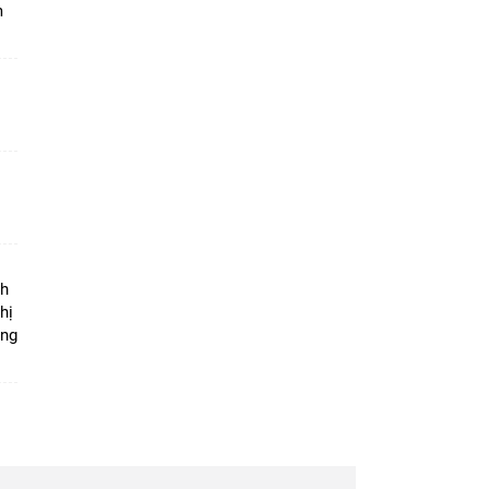
m
ộ
nh
hị
ọng