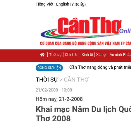
Tiếng Việt
|
English
|
ភាសាខ្មែរ
Thời sự
Chính trị
Kinh tế
Xã hội
An ninh-Pháp
Cần Thơ năng động và phát triể
DÒNG SỰ KIỆN
THỜI SỰ
>
CẦN THƠ
21/02/2008 - 10:08
Hôm nay, 21-2-2008
Khai mạc Năm Du lịch Qu
Thơ 2008