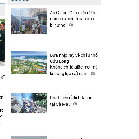
An Giang: Cháy lớn ở khu
dân cư khiến 5 căn nhà
bị hư hại
Đưa nhịp ray về châu thổ
Cửu Long
Không chỉ là giấc mơ, mà
là động lực cất cánh
 sĩ
ên
Phát hiện ổ dịch tả lợn
tại Cà Mau
ực
P
,
i