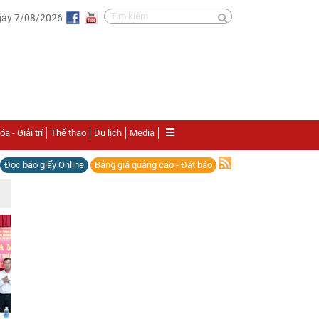
gày 7/08/2026
a - Giải trí
Thể thao
Du lịch
Media
Đọc báo giấy Online
Bảng giá quảng cáo - Đặt báo