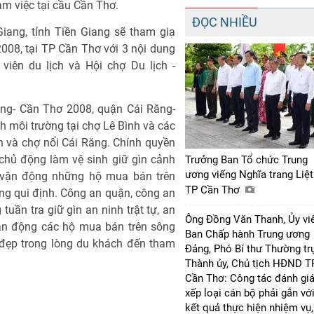
m việc tại cầu Cần Thơ.
ĐỌC NHIỀU
iang, tỉnh Tiền Giang sẽ tham gia
08, tại TP Cần Thơ với 3 nội dung
iên du lịch và Hội chợ Du lịch -
g- Cần Thơ 2008, quận Cái Răng-
h môi trường tại chợ Lê Bình và các
h và chợ nổi Cái Răng. Chính quyền
chủ động làm vệ sinh giữ gìn cảnh
Trưởng Ban Tổ chức Trung
ương viếng Nghĩa trang Liệt
, vận động những hộ mua bán trên
TP Cần Thơ
ng qui định. Công an quận, công an
uần tra giữ gìn an ninh trật tự, an
Ông Đồng Văn Thanh, Ủy vi
vận động các hộ mua bán trên sông
Ban Chấp hành Trung ương
ốt đẹp trong lòng du khách đến tham
Đảng, Phó Bí thư Thường tr
Thành ủy, Chủ tịch HĐND T
Cần Thơ: Công tác đánh giá
xếp loại cán bộ phải gắn vớ
kết quả thực hiện nhiệm vụ,