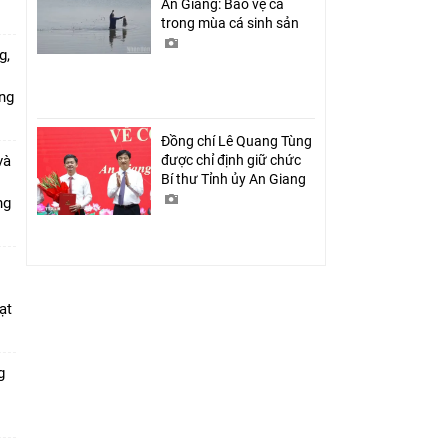
An Giang: Bảo vệ cá
trong mùa cá sinh sản
g,
ứng
Đồng chí Lê Quang Tùng
và
được chỉ định giữ chức
Bí thư Tỉnh ủy An Giang
ang
ạt
g