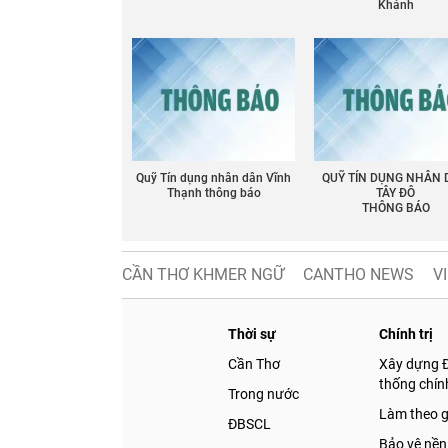
Khánh
Quỹ Tín dụng nhân dân Vĩnh
QUỸ TÍN DỤNG NHÂN
Thạnh thông báo
TÂY ĐÔ
THÔNG BÁO
CẦN THƠ KHMER NGỮ
CANTHO NEWS
V
Thời sự
Chính trị
Cần Thơ
Xây dựng 
thống chính
Trong nước
Làm theo 
ĐBSCL
Bảo vệ nền