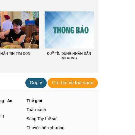
HẮN TIN TÌM CON
QUỸ TÍN DỤNG NHÂN DÂN
MEKONG
Góp ý
Gửi bài về toà soạn
g - An
Thế giới
Toàn cảnh
ng
Đông Tây thế sự
Chuyện bốn phương