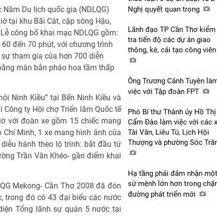
c Năm Du lịch quốc gia (NDLQG)
Nghị quyết quan trọng
ờ tại khu Bãi Cát, cặp sông Hậu,
Lãnh đạo TP Cần Thơ kiểm
. Lễ công bố khai mạc NDLQG gồm:
tra tiến độ các dự án giao
 60 đến 70 phút, với chương trình
thông, kè, cải tạo công viê
 sự tham gia của hơn 700 diễn
 bằng màn bắn pháo hoa tầm thấp
Ông Trương Cảnh Tuyên là
việc với Tập đoàn FPT
ội Ninh Kiều” tại Bến Ninh Kiều và
 Công ty Hội chợ Triển lãm Quốc tế
Phó Bí thư Thành ủy Hồ Thị
giờ với đoàn xe gồm 15 chiếc mang
Cẩm Đào làm việc với các 
 Chí Minh, 1 xe mang hình ảnh của
Tài Văn, Liêu Tú, Lịch Hội
Thượng và phường Sóc Tră
iễu hành theo lộ trình: bắt đầu từ
ường Trần Văn Khéo- gần điểm khai
Hạ tầng phải đảm nhận mộ
sứ mệnh lớn hơn trong chặ
DLQG Mekong- Cần Thơ 2008 đã đón
đường phát triển mới
, trong đó có 43 đại biểu các nước
diện Tổng lãnh sự quán 5 nước tại