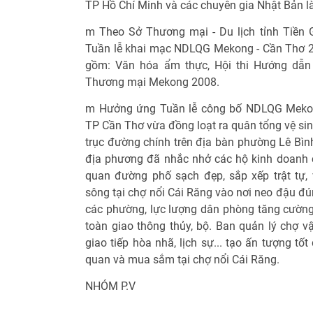
TP Hồ Chí Minh và các chuyên gia Nhật Bản là
m Theo Sở Thương mại - Du lịch tỉnh Tiền G
Tuần lễ khai mạc NDLQG Mekong - Cần Thơ 20
gồm: Văn hóa ẩm thực, Hội thi Hướng dẫn v
Thương mại Mekong 2008.
m Hưởng ứng Tuần lễ công bố NDLQG Mekon
TP Cần Thơ vừa đồng loạt ra quân tổng vệ sin
trục đường chính trên địa bàn phường Lê Bìn
địa phương đã nhắc nhở các hộ kinh doanh 
quan đường phố sạch đẹp, sắp xếp trật tự
sông tại chợ nổi Cái Răng vào nơi neo đậu đú
các phường, lực lượng dân phòng tăng cường t
toàn giao thông thủy, bộ. Ban quản lý chợ 
giao tiếp hòa nhã, lịch sự... tạo ấn tượng t
quan và mua sắm tại chợ nổi Cái Răng.
NHÓM P.V