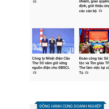
nhiệm, giao quyền,
định, giới thiệu ứ
các cán bộ
Công ty Nhiệt điện Cần
Đoàn công tác Sở
Thơ 50 năm giữ vững
tộc và Tôn giáo T
nguồn điện cho ĐBSCL
Thơ làm việc tại 
Tú
ĐỒNG HÀNH CÙNG DOANH NGHIỆP