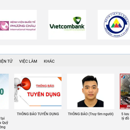
IỆN TỬ
VIỆC LÀM
KHÁC
THÔNG BÁO TUYỂN DỤNG
THÔNG BÁO (Truy tìm người)
5 lưu
 tại
lý đ
a Quỹ
ường