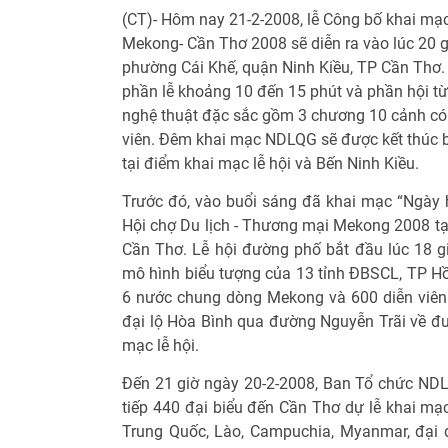
(CT)- Hôm nay 21-2-2008, lễ Công bố khai mạ
Mekong- Cần Thơ 2008 sẽ diễn ra vào lúc 20 gi
phường Cái Khế, quận Ninh Kiều, TP Cần Thơ
phần lễ khoảng 10 đến 15 phút và phần hội từ
nghệ thuật đặc sắc gồm 3 chương 10 cảnh có
viên. Đêm khai mạc NDLQG sẽ được kết thúc
tại điểm khai mạc lễ hội và Bến Ninh Kiều.
Trước đó, vào buổi sáng đã khai mạc “Ngày h
Hội chợ Du lịch - Thương mại Mekong 2008 tại
Cần Thơ. Lễ hội đường phố bắt đầu lúc 18 
mô hình biểu tượng của 13 tỉnh ĐBSCL, TP Hồ
6 nước chung dòng Mekong và 600 diễn viên d
đại lộ Hòa Bình qua đường Nguyễn Trãi về đ
mạc lễ hội.
Đến 21 giờ ngày 20-2-2008, Ban Tổ chức N
tiếp 440 đại biểu đến Cần Thơ dự lễ khai mạc
Trung Quốc, Lào, Campuchia, Myanmar, đại 