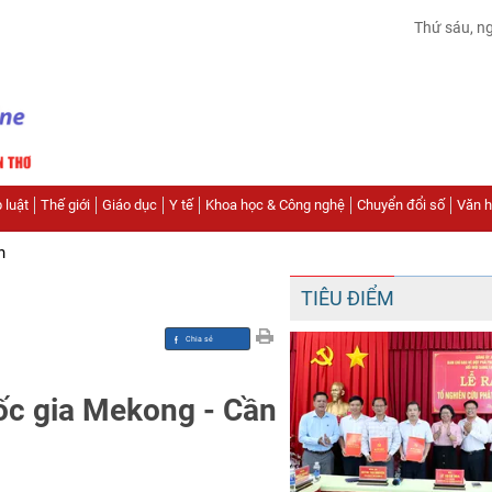
Thứ sáu, n
 luật
Thế giới
Giáo dục
Y tế
Khoa học & Công nghệ
Chuyển đổi số
Văn hó
n
TIÊU ĐIỂM
ốc gia Mekong - Cần