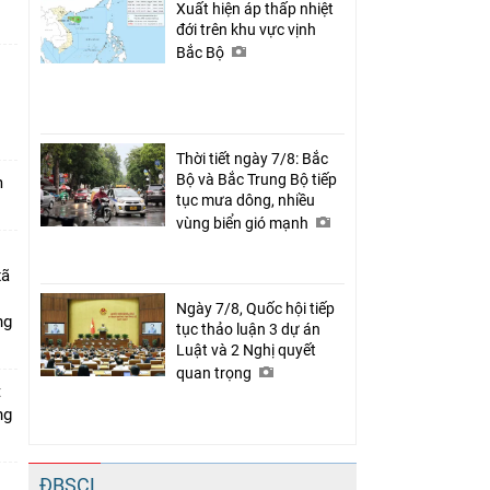
Xuất hiện áp thấp nhiệt
đới trên khu vực vịnh
Bắc Bộ
n
Thời tiết ngày 7/8: Bắc
Bộ và Bắc Trung Bộ tiếp
m
tục mưa dông, nhiều
vùng biển gió mạnh
xã
Ngày 7/8, Quốc hội tiếp
ng
tục thảo luận 3 dự án
Luật và 2 Nghị quyết
quan trọng
t
ng
ĐBSCL