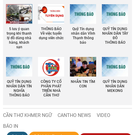
5 lưu ý quan
THÔNG BÁO
Quỹ Tín dụng
QUỸ TÍN DỤNG
trọng khi thanh
Về việc tuyển
nhân dân Vĩnh
NHÂN DÂN TÂY
lý đồ dùng nhà
dụng viên chức
Thạnh thông
ĐÔ
hàng, khách
báo
THÔNG BÁO
sạn
QUỸ TÍN DỤNG
CÔNG TY CỔ
NHẮN TIN TÌM
QUỸ TÍN DỤNG
NHÂN DÂN TÍN
PHẦN PHÁT
CON
NHÂN DÂN
NGHĨA
TRIỂN NHÀ
MEKONG
THÔNG BÁO
CẦN THƠ
CẦN THƠ KHMER NGỮ
CANTHO NEWS
VIDEO
BÁO IN