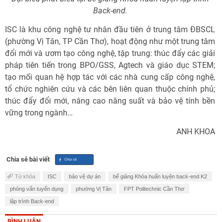
Back-end.
ISC là khu công nghệ tư nhân đầu tiên ở trung tâm ĐBSCL
(phường Vị Tân, TP Cần Thơ), hoạt động như một trung tâm
đổi mới và ươm tạo công nghệ, tập trung: thúc đẩy các giải
pháp tiên tiến trong BPO/GSS, Agtech và giáo dục STEM;
tạo mối quan hệ hợp tác với các nhà cung cấp công nghệ,
tổ chức nghiên cứu và các bên liên quan thuộc chính phủ;
thúc đẩy đổi mới, nâng cao năng suất và bảo vệ tính bền
vững trong ngành…
ANH KHOA
Chia sẻ bài viết
Từ khóa
ISC
bảo vệ dự án
bế giảng Khóa huấn luyện back-end K2
phỏng vấn tuyển dụng
phường Vị Tân
FPT Politechnic Cần Thơ
lập trình Back-end
BÌNH LUẬN