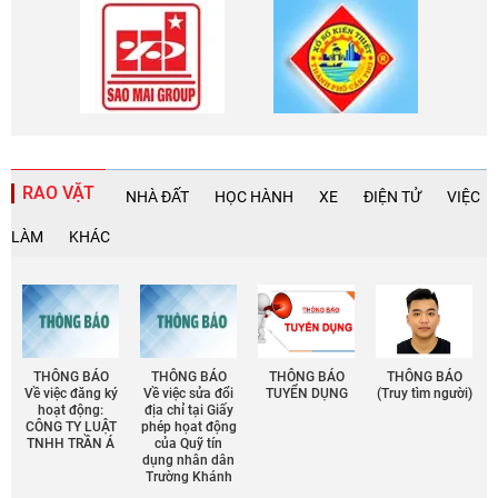
RAO VẶT
NHÀ ĐẤT
HỌC HÀNH
XE
ĐIỆN TỬ
VIỆC
LÀM
KHÁC
THÔNG BÁO
THÔNG BÁO
THÔNG BÁO
THÔNG BÁO
Về việc đăng ký
Về việc sửa đổi
TUYỂN DỤNG
(Truy tìm người)
hoạt động:
địa chỉ tại Giấy
CÔNG TY LUẬT
phép họat động
TNHH TRẦN Á
của Quỹ tín
dụng nhân dân
Trường Khánh