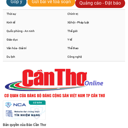
Góp ý
Gửi bài về toà soạn
Quảng cáo - Đặt báo
Thời sự
Chính trị
Kinh tế
Xã hội - Pháp luật
Quốc phòng - An ninh
Thế giới
Giáo dục
Y tế
Văn hóa - Giải trí
Thể thao
Du lịch
Công nghệ
Bản quyền của Báo Cần Thơ