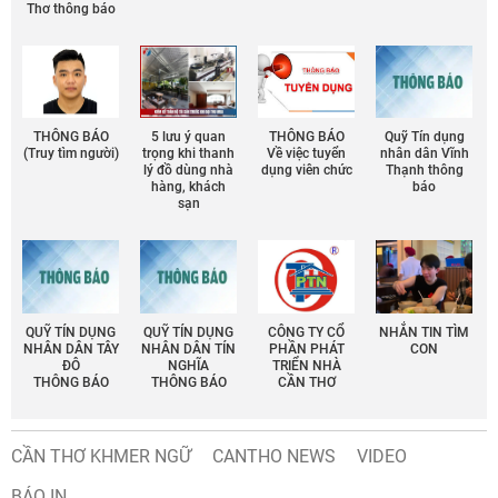
Thơ thông báo
THÔNG BÁO
5 lưu ý quan
THÔNG BÁO
Quỹ Tín dụng
(Truy tìm người)
trọng khi thanh
Về việc tuyển
nhân dân Vĩnh
lý đồ dùng nhà
dụng viên chức
Thạnh thông
hàng, khách
báo
sạn
QUỸ TÍN DỤNG
QUỸ TÍN DỤNG
CÔNG TY CỔ
NHẮN TIN TÌM
NHÂN DÂN TÂY
NHÂN DÂN TÍN
PHẦN PHÁT
CON
ĐÔ
NGHĨA
TRIỂN NHÀ
THÔNG BÁO
THÔNG BÁO
CẦN THƠ
CẦN THƠ KHMER NGỮ
CANTHO NEWS
VIDEO
BÁO IN