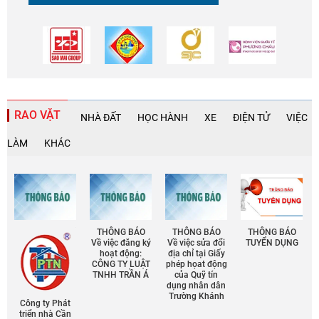
RAO VẶT
NHÀ ĐẤT
HỌC HÀNH
XE
ĐIỆN TỬ
VIỆC
LÀM
KHÁC
THÔNG BÁO
THÔNG BÁO
THÔNG BÁO
Về việc đăng ký
Về việc sửa đổi
TUYỂN DỤNG
hoạt động:
địa chỉ tại Giấy
CÔNG TY LUẬT
phép họat động
TNHH TRẦN Á
của Quỹ tín
dụng nhân dân
Trường Khánh
Công ty Phát
triển nhà Cần