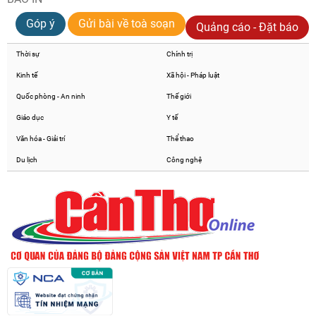
Góp ý
Gửi bài về toà soạn
Quảng cáo - Đặt báo
Thời sự
Chính trị
Kinh tế
Xã hội - Pháp luật
Quốc phòng - An ninh
Thế giới
Giáo dục
Y tế
Văn hóa - Giải trí
Thể thao
Du lịch
Công nghệ