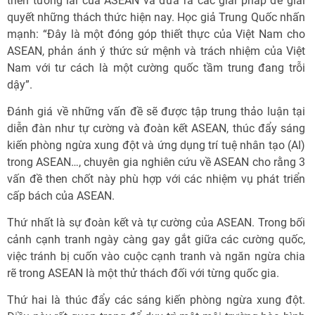
triển tương lai của ASEAN và đưa ra các giải pháp để giải
quyết những thách thức hiện nay. Học giả Trung Quốc nhấn
mạnh: “Đây là một đóng góp thiết thực của Việt Nam cho
ASEAN, phản ánh ý thức sứ mệnh và trách nhiệm của Việt
Nam với tư cách là một cường quốc tầm trung đang trỗi
dậy”.
Đánh giá về những vấn đề sẽ được tập trung thảo luận tại
diễn đàn như tự cường và đoàn kết ASEAN, thúc đẩy sáng
kiến phòng ngừa xung đột và ứng dụng trí tuệ nhân tạo (AI)
trong ASEAN…, chuyên gia nghiên cứu về ASEAN cho rằng 3
vấn đề then chốt này phù hợp với các nhiệm vụ phát triển
cấp bách của ASEAN.
Thứ nhất là sự đoàn kết và tự cường của ASEAN. Trong bối
cảnh cạnh tranh ngày càng gay gắt giữa các cường quốc,
việc tránh bị cuốn vào cuộc cạnh tranh và ngăn ngừa chia
rẽ trong ASEAN là một thử thách đối với từng quốc gia.
Thứ hai là thúc đẩy các sáng kiến phòng ngừa xung đột.