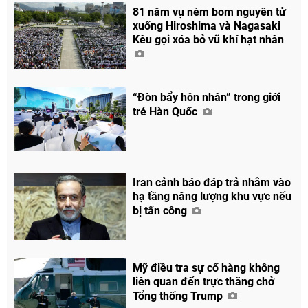
81 năm vụ ném bom nguyên tử
xuống Hiroshima và Nagasaki
Kêu gọi xóa bỏ vũ khí hạt nhân
“Đòn bẩy hôn nhân” trong giới
trẻ Hàn Quốc
Iran cảnh báo đáp trả nhằm vào
Chia sẻ
hạ tầng năng lượng khu vực nếu
bị tấn công
Facebook
Mỹ điều tra sự cố hàng không
liên quan đến trực thăng chở
Tổng thống Trump