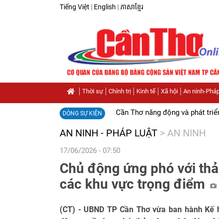
Tiếng Việt
|
English
|
ភាសាខ្មែរ
Thời sự
Chính trị
Kinh tế
Xã hội
An ninh-Pháp
Cần Thơ năng động và phát triể
DÒNG SỰ KIỆN
AN NINH - PHÁP LUẬT
>
AN NINH
17/06/2026 - 07:50
Chủ động ứng phó với thả
các khu vực trọng điểm
(CT) - UBND TP Cần Thơ vừa ban hành Kế 