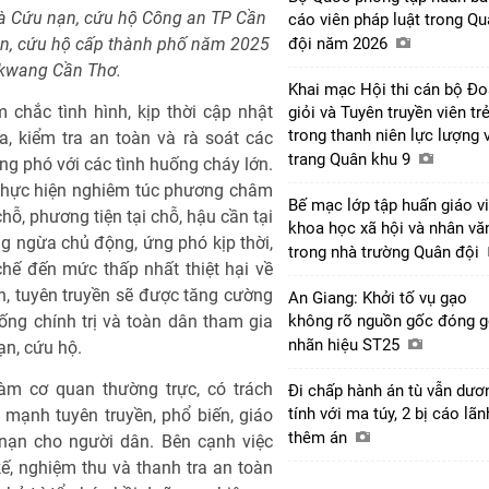
và Cứu nạn, cứu hộ Công an TP Cần
cáo viên pháp luật trong Q
đội năm 2026
ạn, cứu hộ cấp thành phố năm 2025
ekwang Cần Thơ.
Khai mạc Hội thi cán bộ Đ
hắc tình hình, kịp thời cập nhật
giỏi và Tuyên truyền viên tr
trong thanh niên lực lượng 
, kiểm tra an toàn và rà soát các
trang Quân khu 9
g phó với các tình huống cháy lớn.
 thực hiện nghiêm túc phương châm
Bế mạc lớp tập huấn giáo v
chỗ, phương tiện tại chỗ, hậu cần tại
khoa học xã hội và nhân vă
 ngừa chủ động, ứng phó kịp thời,
trong nhà trường Quân đội
hế đến mức thấp nhất thiệt hại về
in, tuyên truyền sẽ được tăng cường
An Giang: Khởi tố vụ gạo
không rõ nguồn gốc đóng g
ng chính trị và toàn dân tham gia
nhãn hiệu ST25
ạn, cứu hộ.
m cơ quan thường trực, có trách
Đi chấp hành án tù vẫn dươ
tính với ma túy, 2 bị cáo lãn
mạnh tuyên truyền, phổ biến, giáo
thêm án
nạn cho người dân. Bên cạnh việc
ế, nghiệm thu và thanh tra an toàn