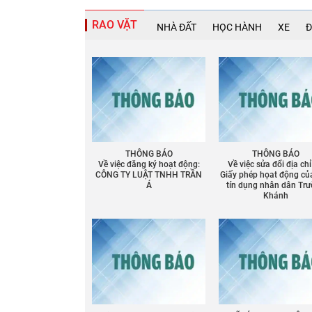
RAO VẶT
NHÀ ĐẤT
HỌC HÀNH
XE
Đ
THÔNG BÁO
THÔNG BÁO
Về việc đăng ký hoạt động:
Về việc sửa đổi địa chỉ
CÔNG TY LUẬT TNHH TRẦN
Giấy phép họat động củ
Á
tín dụng nhân dân Tr
Khánh