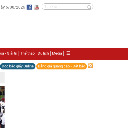
gày 6/08/2026
a - Giải trí
Thể thao
Du lịch
Media
Đọc báo giấy Online
Bảng giá quảng cáo - Đặt báo