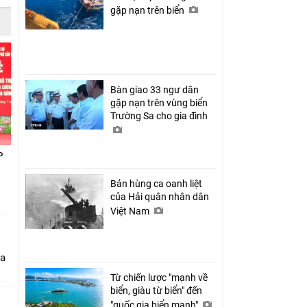
gặp nạn trên biển
Bàn giao 33 ngư dân
gặp nạn trên vùng biển
Trường Sa cho gia đình
P
Bản hùng ca oanh liệt
của Hải quân nhân dân
Việt Nam
ia
Từ chiến lược "mạnh về
biển, giàu từ biển" đến
"quốc gia biển mạnh"