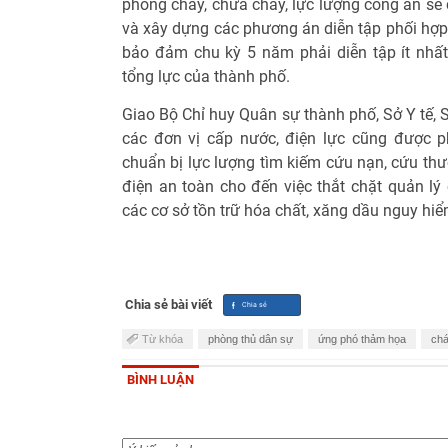
phòng cháy, chữa cháy, lực lượng công an sẽ 
và xây dựng các phương án diễn tập phối hợp
bảo đảm chu kỳ 5 năm phải diễn tập ít nh
tổng lực của thành phố.
Giao Bộ Chỉ huy Quân sự thành phố, Sở Y tế,
các đơn vị cấp nước, điện lực cũng được p
chuẩn bị lực lượng tìm kiếm cứu nạn, cứu th
điện an toàn cho đến việc thắt chặt quản lý
các cơ sở tồn trữ hóa chất, xăng dầu nguy hiể
Chia sẻ bài viết
Từ khóa
phòng thủ dân sự
ứng phó thảm họa
chá
BÌNH LUẬN