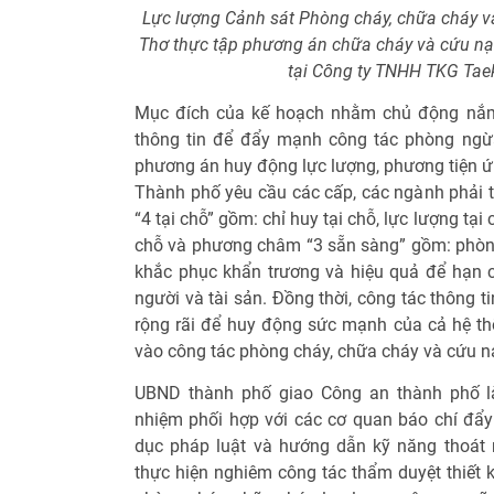
Lực lượng Cảnh sát Phòng cháy, chữa cháy 
Thơ thực tập phương án chữa cháy và cứu n
tại Công ty TNHH TKG Ta
Mục đích của kế hoạch nhằm chủ động nắm c
thông tin để đẩy mạnh công tác phòng ngừa
phương án huy động lực lượng, phương tiện ứn
Thành phố yêu cầu các cấp, các ngành phải
“4 tại chỗ” gồm: chỉ huy tại chỗ, lực lượng tại 
chỗ và phương châm “3 sẵn sàng” gồm: phòng
khắc phục khẩn trương và hiệu quả để hạn c
người và tài sản. Đồng thời, công tác thông t
rộng rãi để huy động sức mạnh của cả hệ thố
vào công tác phòng cháy, chữa cháy và cứu n
UBND thành phố giao Công an thành phố là
nhiệm phối hợp với các cơ quan báo chí đẩy 
dục pháp luật và hướng dẫn kỹ năng thoát 
thực hiện nghiêm công tác thẩm duyệt thiết k