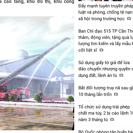
 cao tầng, khu đô thị, khu công
Đẩy mạnh tuyên truyền phá
luật và phòng, chống tệ nạn
xã hội trong trường học
Ban Chỉ đạo 515 TP Cần Th
thăm, động viên, tặng quà l
lượng tìm kiếm và lấy mẫu 
cốt liệt sĩ
Sử dụng giấy tờ giả để lừa
đảo chuyển nhượng quyền 
dụng đất, lãnh án tù
Bắt đối tượng truy nã sau g
10 tháng lẩn trốn
Tổ chức sử dụng trái phép
chất ma túy, 2 bị cáo lãnh 1
năm 3 tháng tù
Bộ Quốc phòng tập huấn b