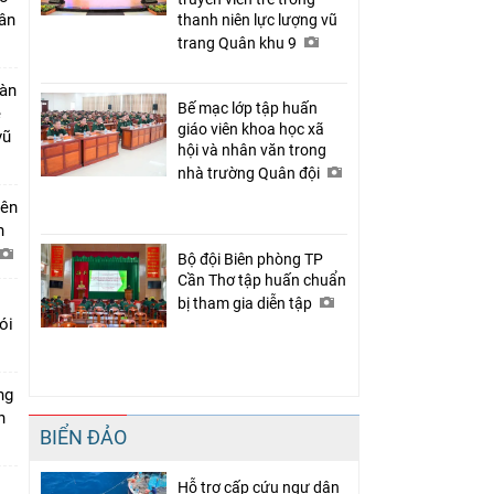
uân
thanh niên lực lượng vũ
trang Quân khu 9
oàn
Bế mạc lớp tập huấn
ẻ
giáo viên khoa học xã
vũ
hội và nhân văn trong
nhà trường Quân đội
iên
n
Bộ đội Biên phòng TP
Cần Thơ tập huấn chuẩn
bị tham gia diễn tập
ói
ng
h
BIỂN ĐẢO
Hỗ trợ cấp cứu ngư dân