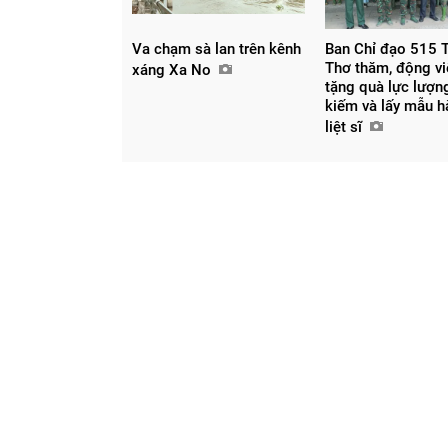
Va chạm sà lan trên kênh
Ban Chỉ đạo 515 
Thơ thăm, động vi
xáng Xa No
tặng quà lực lượn
kiếm và lấy mẫu h
liệt sĩ