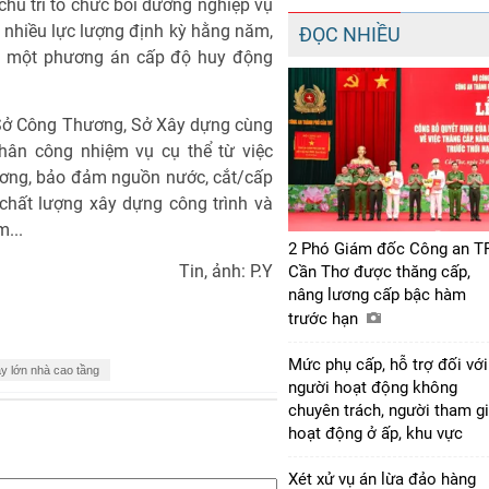
chủ trì tổ chức bồi dưỡng nghiệp vụ
 nhiều lực lượng định kỳ hằng năm,
ĐỌC NHIỀU
ất một phương án cấp độ huy động
 Sở Công Thương, Sở Xây dựng cùng
hân công nhiệm vụ cụ thể từ việc
ương, bảo đảm nguồn nước, cắt/cấp
 chất lượng xây dựng công trình và
m...
2 Phó Giám đốc Công an T
Tin, ảnh: P.Y
Cần Thơ được thăng cấp,
nâng lương cấp bậc hàm
trước hạn
Mức phụ cấp, hỗ trợ đối với
y lớn nhà cao tầng
người hoạt động không
chuyên trách, người tham g
hoạt động ở ấp, khu vực
Xét xử vụ án lừa đảo hàng