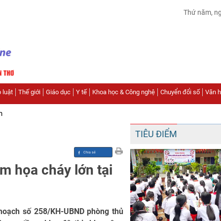
Thứ năm, n
 luật
Thế giới
Giáo dục
Y tế
Khoa học & Công nghệ
Chuyển đổi số
Văn hó
n
TIÊU ĐIỂM
m họa cháy lớn tại
hoạch số 258/KH-UBND phòng thủ