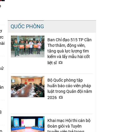
p
Chia sẻ
QUỐC PHÒNG
Facebook
ơ
ực
Ban Chỉ đạo 515 TP Cần
hài
Thơ thăm, động viên,
tặng quà lực lượng tìm
kiếm và lấy mẫu hài cốt
liệt sĩ
sử
Bộ Quốc phòng tập
huấn báo cáo viên pháp
ần
luật trong Quân đội năm
2026
8
Khai mạc Hội thi cán bộ
Đoàn giỏi và Tuyên
áo
truyền viên trẻ trong