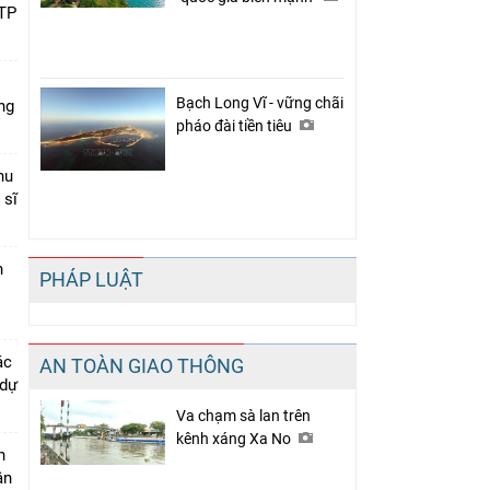
 TP
Bạch Long Vĩ - vững chãi
ng
pháo đài tiền tiêu
hu
 sĩ
n
PHÁP LUẬT
ác
AN TOÀN GIAO THÔNG
 dự
Va chạm sà lan trên
kênh xáng Xa No
n
ân