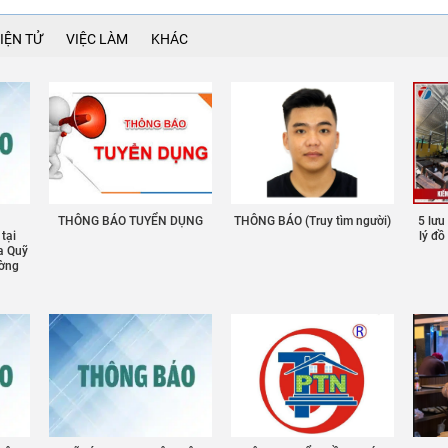
IỆN TỬ
VIỆC LÀM
KHÁC
THÔNG BÁO TUYỂN DỤNG
THÔNG BÁO (Truy tìm người)
5 lưu
 tại
lý đ
a Quỹ
ường