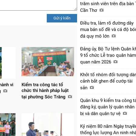
trăm sinh viên trên địa bàn
Cần Thơ
Gửi ý kiến
Điều tra, làm rõ đường dây
mua bán số đề và cá độ bó
đá quy mô lớn
Đảng ủy, Bộ Tư lệnh Quân k
9 tổ chức Lễ trao quân hàm
quan năm 2026
Khởi tố nhóm đối tượng dà
cảnh bắt ghen để cướp tài
hành vi
Kiểm tra công tác tổ
sản
chức thi hành pháp luật
ng
tại phường Sóc Trăng
Quân khu 9 kiểm tra công t
đăng ký, quản lý quân nhân
bị và dân quân tự vệ
Kỷ niệm 80 năm Ngày truyề
thống lực lượng An ninh nh