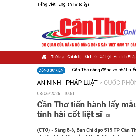
Tiếng Việt
|
English
|
ភាសាខ្មែរ
Thời sự
Chính trị
Kinh tế
Xã hội
An ninh-Pháp
Cần Thơ năng động và phát triể
DÒNG SỰ KIỆN
AN NINH - PHÁP LUẬT
>
QUỐC PHÒ
08/06/2026 - 10:51
Cần Thơ tiến hành lấy mẫ
tính hài cốt liệt sĩ
(CTO) - Sáng 8-6, Ban Chỉ đạo 515 TP Cần Th