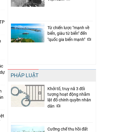
 TP
Từ chiến lược "mạnh về
biển, giàu từ biển" đến
"quốc gia biển mạnh"
n
ác
 dự
PHÁP LUẬT
Khởi tố, truy nã 3 đối
n
tượng hoạt động nhằm
ân
lật đổ chính quyền nhân
dân
iệt
ỉ
Cưỡng chế thu hồi đất