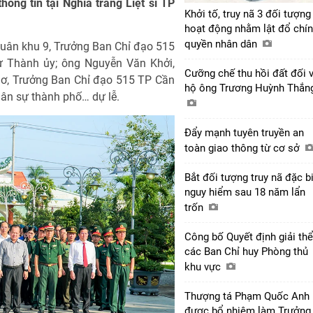
thông tin tại Nghĩa trang Liệt sĩ TP
Khởi tố, truy nã 3 đối tượng
hoạt động nhằm lật đổ chí
quyền nhân dân
uân khu 9, Trưởng Ban Chỉ đạo 515
ư Thành ủy; ông Nguyễn Văn Khởi,
Cưỡng chế thu hồi đất đối 
hơ, Trưởng Ban Chỉ đạo 515 TP Cần
hộ ông Trương Huỳnh Thắ
ân sự thành phố… dự lễ.
Đẩy mạnh tuyên truyền an
toàn giao thông từ cơ sở
Bắt đối tượng truy nã đặc b
nguy hiểm sau 18 năm lẩn
trốn
Công bố Quyết định giải thể
các Ban Chỉ huy Phòng thủ
khu vực
Thượng tá Phạm Quốc Anh
được bổ nhiệm làm Trưởng