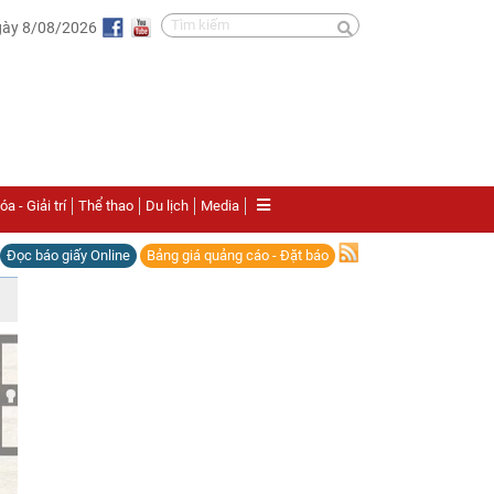
gày 8/08/2026
a - Giải trí
Thể thao
Du lịch
Media
Đọc báo giấy Online
Bảng giá quảng cáo - Đặt báo