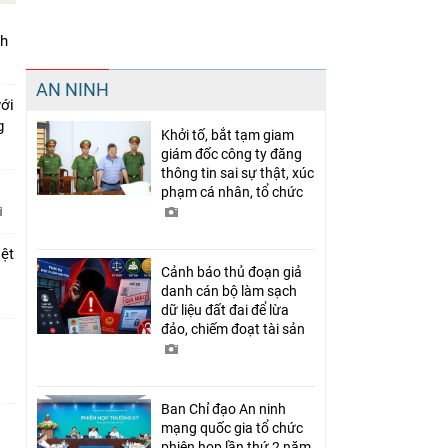
nh
Chia sẻ
AN NINH
Facebook
với
ng
Khởi tố, bắt tạm giam
giám đốc công ty đăng
thông tin sai sự thật, xúc
phạm cá nhân, tổ chức
iệt
Cảnh báo thủ đoạn giả
danh cán bộ làm sạch
dữ liệu đất đai để lừa
đảo, chiếm đoạt tài sản
Ban Chỉ đạo An ninh
mạng quốc gia tổ chức
phiên họp lần thứ 2 năm