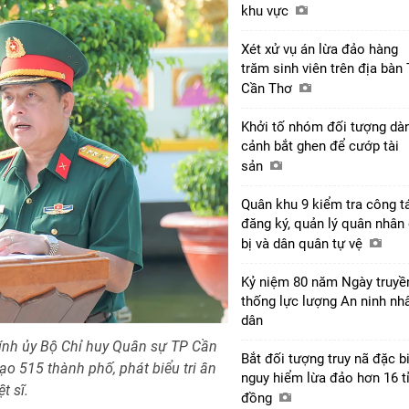
khu vực
Xét xử vụ án lừa đảo hàng
trăm sinh viên trên địa bàn
Cần Thơ
Khởi tố nhóm đối tượng dà
cảnh bắt ghen để cướp tài
sản
Quân khu 9 kiểm tra công t
đăng ký, quản lý quân nhân
bị và dân quân tự vệ
Kỷ niệm 80 năm Ngày truyề
thống lực lượng An ninh nh
dân
ính ủy Bộ Chỉ huy Quân sự TP Cần
Bắt đối tượng truy nã đặc b
o 515 thành phố, phát biểu tri ân
nguy hiểm lừa đảo hơn 16 t
t sĩ.
đồng