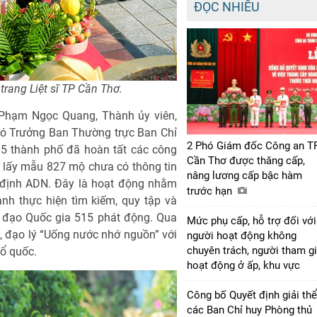
ĐỌC NHIỀU
trang Liệt sĩ TP Cần Thơ.
tá Phạm Ngọc Quang, Thành ủy viên,
hó Trưởng Ban Thường trực Ban Chỉ
2 Phó Giám đốc Công an T
15 thành phố đã hoàn tất các công
Cần Thơ được thăng cấp,
, lấy mẫu 827 mộ chưa có thông tin
nâng lương cấp bậc hàm
m định ADN. Đây là hoạt động nhằm
trước hạn
nh thực hiện tìm kiếm, quy tập và
hỉ đạo Quốc gia 515 phát động. Qua
Mức phụ cấp, hỗ trợ đối với
g, đạo lý “Uống nước nhớ nguồn” với
người hoạt động không
chuyên trách, người tham g
Tổ quốc.
hoạt động ở ấp, khu vực
Công bố Quyết định giải thể
các Ban Chỉ huy Phòng thủ