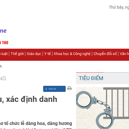
Thứ bảy, n
 luật
Thế giới
Giáo dục
Y tế
Khoa học & Công nghệ
Chuyển đổi số
Văn hó
n
NG
TIÊU ĐIỂM
u, xác định danh
ơ tổ chức lễ dâng hoa, dâng hương