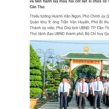
và tiến hành lấy mẫu hài cốt liệt sĩ chưa có 
Cần Thơ.
Thiếu tướng Huỳnh Văn Ngon, Phó Chính ủy Q
Quân khu 9; ông Trần Văn Huyến, Phó Bí th
Thành ủy viên, Phó Chủ tịch UBND TP Cần T
Thơ; lãnh đạo UBND thành phố, Bộ Chỉ huy Qu