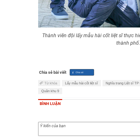
Thành viên đội lấy mẫu hài cốt liệt sĩ thực hi
thành phố.
Chia sẻ bài viết
Từ khóa
Lấy mẫu hài cốt liệt sĩ
Nghĩa trang Liệt sĩ T
Quân khu 9
BÌNH LUẬN