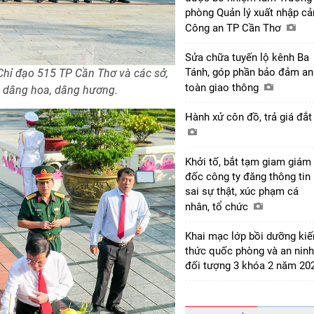
phòng Quản lý xuất nhập cả
Công an TP Cần Thơ
Sửa chữa tuyến lộ kênh Ba
Tánh, góp phần bảo đảm an
hỉ đạo 515 TP Cần Thơ và các sở,
toàn giao thông
ễ dâng hoa, dâng hương.
Hành xử côn đồ, trả giá đắ
Khởi tố, bắt tạm giam giám
đốc công ty đăng thông tin
sai sự thật, xúc phạm cá
nhân, tổ chức
Khai mạc lớp bồi dưỡng kiế
thức quốc phòng và an ninh
đối tượng 3 khóa 2 năm 20