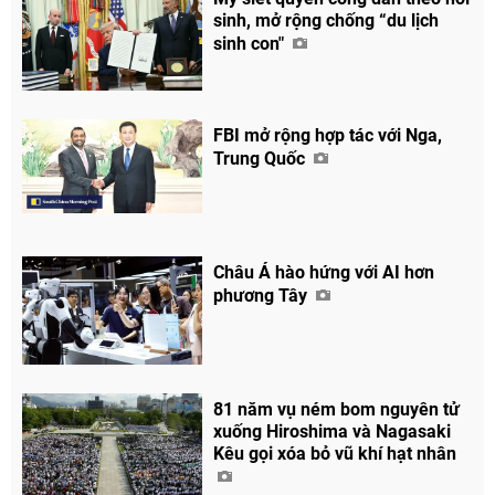
sinh, mở rộng chống “du lịch
sinh con"
FBI mở rộng hợp tác với Nga,
Trung Quốc
Châu Á hào hứng với AI hơn
phương Tây
81 năm vụ ném bom nguyên tử
xuống Hiroshima và Nagasaki
Kêu gọi xóa bỏ vũ khí hạt nhân