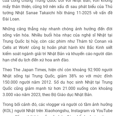
của công chúng Trung Quốc đối với Nhật Bản, vốn không
mấy thân thiện, cũng trở nên xấu đi sau phát biểu của Thủ
tướng Nhật Sanae Takaichi hồi tháng 11-2025 về vấn đề
Đài Loan.
Những căng thẳng này nhanh chóng ảnh hưởng đến đời
sống văn hóa. Nhiều buổi hòa nhạc của nghệ sĩ Nhật tại
Trung Quốc bị hủy, còn các phim như Thám tử Conan và
Cells at Work! cũng bị hoãn phát hành khi Bắc Kinh siết
kiểm soát ngành giải trí Nhật Bản và khuyến cáo người dân
hạn chế du lịch đến xứ hoa anh đào.
Theo The Japan Times, hiện chỉ còn khoảng 92.900 người
Nhật sống tại Trung Quốc, giảm 38% so với mức đỉnh
150.000 người năm 2012. Số du học sinh Nhật tại Trung
Quốc cũng giảm mạnh từ hơn 21.000 xuống còn khoảng
3.000 vào năm 2023, theo Bộ Giáo dục Nhật Bản.
Trong bối cảnh đó, các vlogger và người có tầm ảnh hưởng
(KOL) người Nhật trên Xiaohongshu, Instagram và YouTube