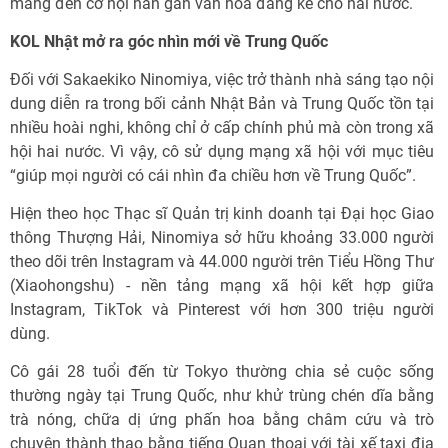
mang đến cơ hội hàn gắn văn hóa đáng kể cho hai nước.
KOL Nhật mở ra góc nhìn mới về Trung Quốc
Đối với Sakaekiko Ninomiya, việc trở thành nhà sáng tạo nội
dung diễn ra trong bối cảnh Nhật Bản và Trung Quốc tồn tại
nhiều hoài nghi, không chỉ ở cấp chính phủ mà còn trong xã
hội hai nước. Vì vậy, cô sử dụng mạng xã hội với mục tiêu
“giúp mọi người có cái nhìn đa chiều hơn về Trung Quốc”.
Hiện theo học Thạc sĩ Quản trị kinh doanh tại Đại học Giao
thông Thượng Hải, Ninomiya sở hữu khoảng 33.000 người
theo dõi trên Instagram và 44.000 người trên Tiểu Hồng Thư
(Xiaohongshu) - nền tảng mạng xã hội kết hợp giữa
Instagram, TikTok và Pinterest với hơn 300 triệu người
dùng.
Cô gái 28 tuổi đến từ Tokyo thường chia sẻ cuộc sống
thường ngày tại Trung Quốc, như khử trùng chén dĩa bằng
trà nóng, chữa dị ứng phấn hoa bằng châm cứu và trò
chuyện thành thạo bằng tiếng Quan thoại với tài xế taxi địa