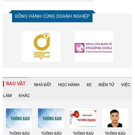
ĐỒNG HÀNH CÙNG DOANH NGHIỆP
RAO VẶT
NHÀ ĐẤT
HỌC HÀNH
XE
ĐIỆN TỬ
VIỆC
LÀM
KHÁC
THÔNG BÁO
THÔNG BÁO
THÔNG BÁO
THÔNG BÁO