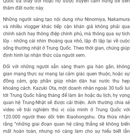
Quốc đã thay đổi hoặc họ được truyền cảm hứng để đến
thăm đất nước này.
Những người sáng tạo nội dung như Ninomiya, Nakamura
và nhiều vlogger khác tiếp cận khán giả không phải qua
chính sách hay thông điệp chính phủ, mà thông qua sự tích
lũy - những cái nhìn thoáng qua nhỏ, lặp đi lặp lại về cuộc
sống thường nhật ở Trung Quốc. Theo thời gian, chúng giúp
định hình lại nhận thức của người xem.
Đối với những người sẵn sàng tham gia hàn gắn, không
gian mạng thực sự mang lại cảm giác quen thuộc, hoặc sự
đồng cảm, góp phần giúp nhân dân hai nước thu hẹp
khoảng cách. Kazuki Ota, một doanh nhân ngoài 30 tuổi lui
tới Trung Quốc hằng tháng để làm ăn hoặc du lịch, hy vọng
quan hệ Trung-Nhật sẽ được cải thiện. Anh thường chia sẻ
video về trải nghiệm thú vị của mình ở Trung Quốc với
120.000 người theo dõi trên Xiaohongshu. Ota thừa nhận
rằng “những giai đoạn quan hệ căng thẳng sẽ không biến
mất hoàn toàn, nhưng nó càng làm cho sự hiểu biết lẫn