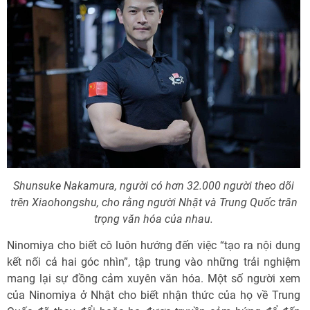
Shunsuke Nakamura, người có hơn 32.000 người theo dõi
trên Xiaohongshu, cho rằng người Nhật và Trung Quốc trân
trọng văn hóa của nhau.
Ninomiya cho biết cô luôn hướng đến việc “tạo ra nội dung
kết nối cả hai góc nhìn”, tập trung vào những trải nghiệm
mang lại sự đồng cảm xuyên văn hóa. Một số người xem
của Ninomiya ở Nhật cho biết nhận thức của họ về Trung