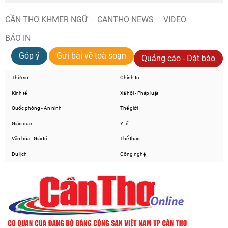
CẦN THƠ KHMER NGỮ
CANTHO NEWS
VIDEO
BÁO IN
Góp ý
Gửi bài về toà soạn
Quảng cáo - Đặt báo
Thời sự
Chính trị
Kinh tế
Xã hội - Pháp luật
Quốc phòng - An ninh
Thế giới
Giáo dục
Y tế
Văn hóa - Giải trí
Thể thao
Du lịch
Công nghệ