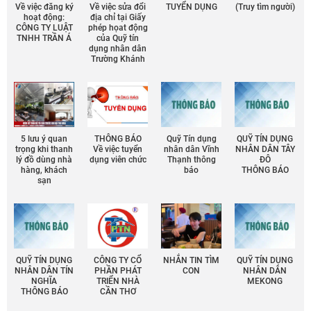
Về việc đăng ký
Về việc sửa đổi
TUYỂN DỤNG
(Truy tìm người)
hoạt động:
địa chỉ tại Giấy
CÔNG TY LUẬT
phép họat động
TNHH TRẦN Á
của Quỹ tín
dụng nhân dân
Trường Khánh
5 lưu ý quan
THÔNG BÁO
Quỹ Tín dụng
QUỸ TÍN DỤNG
trọng khi thanh
Về việc tuyển
nhân dân Vĩnh
NHÂN DÂN TÂY
lý đồ dùng nhà
dụng viên chức
Thạnh thông
ĐÔ
hàng, khách
báo
THÔNG BÁO
sạn
QUỸ TÍN DỤNG
CÔNG TY CỔ
NHẮN TIN TÌM
QUỸ TÍN DỤNG
NHÂN DÂN TÍN
PHẦN PHÁT
CON
NHÂN DÂN
NGHĨA
TRIỂN NHÀ
MEKONG
THÔNG BÁO
CẦN THƠ