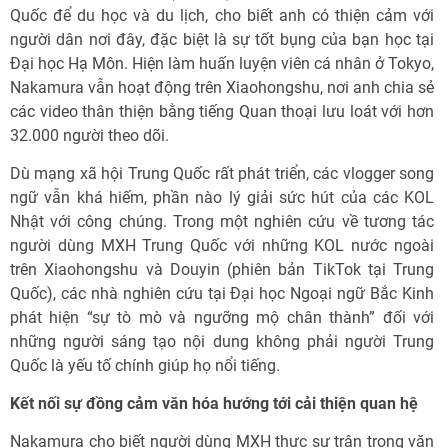
Quốc để du học và du lịch, cho biết anh có thiện cảm với
người dân nơi đây, đặc biệt là sự tốt bụng của bạn học tại
Đại học Hạ Môn. Hiện làm huấn luyện viên cá nhân ở Tokyo,
Nakamura vẫn hoạt động trên Xiaohongshu, nơi anh chia sẻ
các video thân thiện bằng tiếng Quan thoại lưu loát với hơn
32.000 người theo dõi.
Dù mạng xã hội Trung Quốc rất phát triển, các vlogger song
ngữ vẫn khá hiếm, phần nào lý giải sức hút của các KOL
Nhật với công chúng. Trong một nghiên cứu về tương tác
người dùng MXH Trung Quốc với những KOL nước ngoài
trên Xiaohongshu và Douyin (phiên bản TikTok tại Trung
Quốc), các nhà nghiên cứu tại Đại học Ngoại ngữ Bắc Kinh
phát hiện “sự tò mò và ngưỡng mộ chân thành” đối với
những người sáng tạo nội dung không phải người Trung
Quốc là yếu tố chính giúp họ nổi tiếng.
Kết nối sự đồng cảm văn hóa hướng tới cải thiện quan hệ
Nakamura cho biết người dùng MXH thực sự trân trọng văn