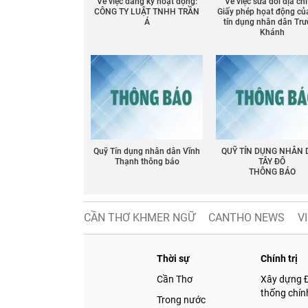
Về việc đăng ký hoạt động:
Về việc sửa đổi địa chỉ
CÔNG TY LUẬT TNHH TRẦN
Giấy phép họat động củ
Á
tín dụng nhân dân Tr
Khánh
Quỹ Tín dụng nhân dân Vĩnh
QUỸ TÍN DỤNG NHÂN
Thạnh thông báo
TÂY ĐÔ
THÔNG BÁO
CẦN THƠ KHMER NGỮ
CANTHO NEWS
V
Thời sự
Chính trị
Cần Thơ
Xây dựng 
thống chính
Trong nước