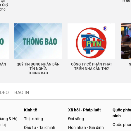
 tại
lý đ
a Quỹ
ường
 DÂN
QUỸ TÍN DỤNG NHÂN DÂN
CÔNG TY CỔ PHẦN PHÁT
N
TÍN NGHĨA
TRIỂN NHÀ CẦN THƠ
THÔNG BÁO
IDEO
BÁO IN
Kinh tế
Xã hội - Pháp luật
Quốc phòn
ninh
Đảng & Hệ
Thị trường
Đời sống
 trị
Quốc phò
Đầu tư - Tài chính
Hôn nhân - Gia đình