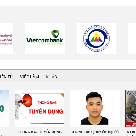
IỆN TỬ
VIỆC LÀM
KHÁC
THÔNG BÁO TUYỂN DỤNG
THÔNG BÁO (Truy tìm người)
5 lưu