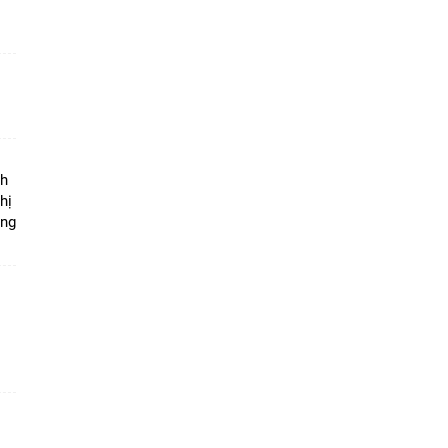
ộ
nh
hị
ọng