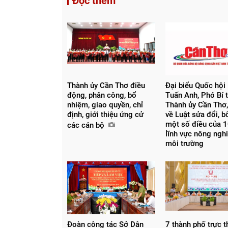
Đọc thêm
Thành ủy Cần Thơ điều
Đại biểu Quốc hội
động, phân công, bổ
Tuấn Anh, Phó Bí 
nhiệm, giao quyền, chỉ
Thành ủy Cần Thơ,
Chia sẻ
định, giới thiệu ứng cử
về Luật sửa đổi, 
một số điều của 1
các cán bộ
Facebook
lĩnh vực nông ngh
môi trường
Đoàn công tác Sở Dân
7 thành phố trực 