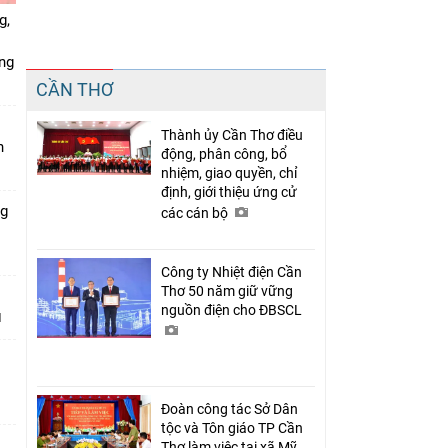
g,
ứng
Chia sẻ
CẦN THƠ
Facebook
Thành ủy Cần Thơ điều
n
động, phân công, bổ
nhiệm, giao quyền, chỉ
định, giới thiệu ứng cử
ng
các cán bộ
Công ty Nhiệt điện Cần
Thơ 50 năm giữ vững
nguồn điện cho ĐBSCL
Đoàn công tác Sở Dân
tộc và Tôn giáo TP Cần
Thơ làm việc tại xã Mỹ