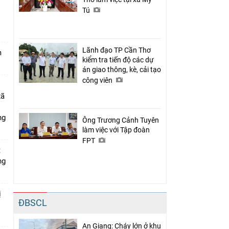
Tú
n
Lãnh đạo TP Cần Thơ
m
kiểm tra tiến độ các dự
án giao thông, kè, cải tạo
công viên
xã
ng
Ông Trương Cảnh Tuyên
làm việc với Tập đoàn
FPT
t
ng
ị
ĐBSCL
An Giang: Cháy lớn ở khu