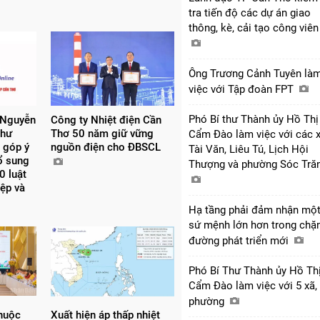
tra tiến độ các dự án giao
thông, kè, cải tạo công viê
Ông Trương Cảnh Tuyên là
việc với Tập đoàn FPT
Phó Bí thư Thành ủy Hồ Thị
 Nguyễn
Công ty Nhiệt điện Cần
thư
Thơ 50 năm giữ vững
Cẩm Đào làm việc với các 
 góp ý
nguồn điện cho ĐBSCL
Tài Văn, Liêu Tú, Lịch Hội
bổ sung
Thượng và phường Sóc Tră
0 luật
iệp và
Hạ tầng phải đảm nhận mộ
sứ mệnh lớn hơn trong chặ
đường phát triển mới
Phó Bí Thư Thành ủy Hồ Th
Cẩm Đào làm việc với 5 xã,
phường
thuộc
Xuất hiện áp thấp nhiệt