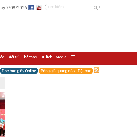
gày 7/08/2026
a - Giải trí
Thể thao
Du lịch
Media
Đọc báo giấy Online
Bảng giá quảng cáo - Đặt báo