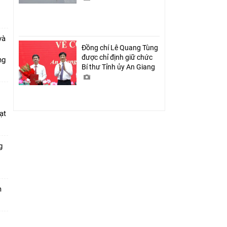
và
Đồng chí Lê Quang Tùng
được chỉ định giữ chức
ang
Bí thư Tỉnh ủy An Giang
ạt
g
m