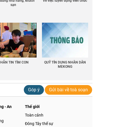
ồ dùng nhà hàng, khách
Về việc tuyển dụng viên chức
sạn
HẮN TIN TÌM CON
QUỸ TÍN DỤNG NHÂN DÂN
MEKONG
Góp ý
Gửi bài về toà soạn
g - An
Thế giới
Toàn cảnh
ng
Đông Tây thế sự