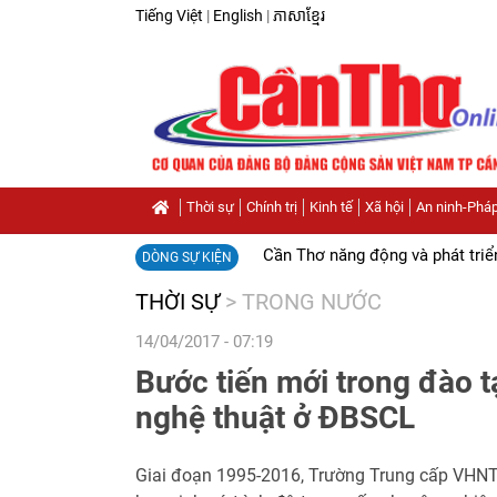
Tiếng Việt
|
English
|
ភាសាខ្មែរ
Thời sự
Chính trị
Kinh tế
Xã hội
An ninh-Pháp
Cần Thơ năng động và phát triể
DÒNG SỰ KIỆN
THỜI SỰ
>
TRONG NƯỚC
14/04/2017 - 07:19
Bước tiến mới trong đào t
nghệ thuật ở ĐBSCL
Giai đoạn 1995-2016, Trường Trung cấp VHN