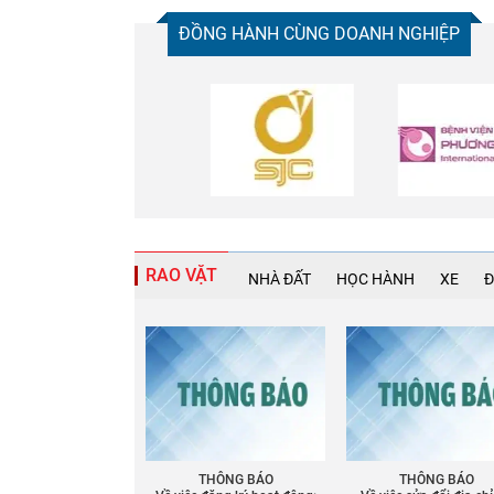
ĐỒNG HÀNH CÙNG DOANH NGHIỆP
RAO VẶT
NHÀ ĐẤT
HỌC HÀNH
XE
Đ
THÔNG BÁO
THÔNG BÁO