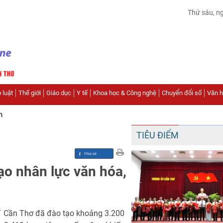
Thứ sáu, n
 luật
Thế giới
Giáo dục
Y tế
Khoa học & Công nghệ
Chuyển đổi số
Văn hó
n
TIÊU ĐIỂM
ạo nhân lực văn hóa,
T Cần Thơ đã đào tạo khoảng 3.200