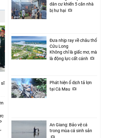
dân cư khiến 5 căn nhà
bị hư hại
Đưa nhịp ray về châu thổ
Cửu Long
Không chỉ là giấc mơ, mà
là động lực cất cánh
Phát hiện ổ dịch tả lợn
 sĩ
tại Cà Mau
ên
ực
P
An Giang: Bảo vệ cá
,
trong mùa cá sinh sản
i