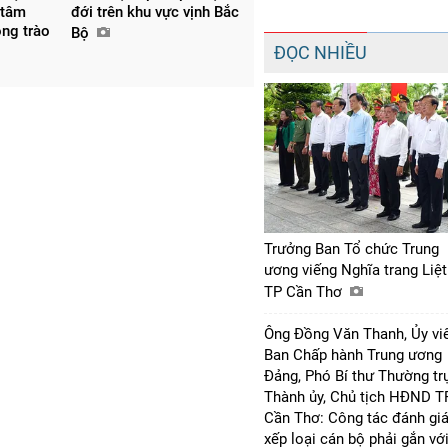
 tâm
đới trên khu vực vịnh Bắc
ong trào
Bộ
ĐỌC NHIỀU
Trưởng Ban Tổ chức Trung
ương viếng Nghĩa trang Liệt
TP Cần Thơ
Ông Đồng Văn Thanh, Ủy vi
Ban Chấp hành Trung ương
Đảng, Phó Bí thư Thường tr
Thành ủy, Chủ tịch HĐND T
Cần Thơ: Công tác đánh giá
xếp loại cán bộ phải gắn vớ