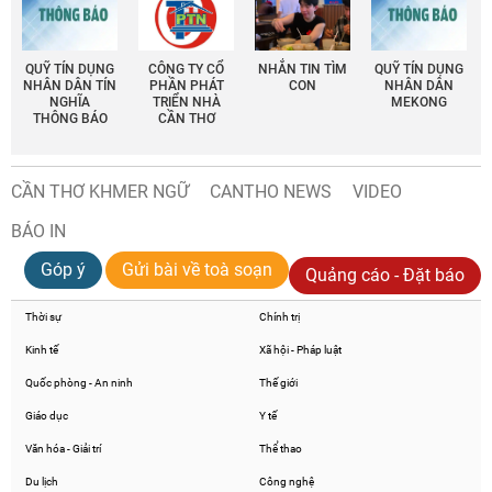
QUỸ TÍN DỤNG
CÔNG TY CỔ
NHẮN TIN TÌM
QUỸ TÍN DỤNG
NHÂN DÂN TÍN
PHẦN PHÁT
CON
NHÂN DÂN
NGHĨA
TRIỂN NHÀ
MEKONG
THÔNG BÁO
CẦN THƠ
CẦN THƠ KHMER NGỮ
CANTHO NEWS
VIDEO
BÁO IN
Góp ý
Gửi bài về toà soạn
Quảng cáo - Đặt báo
Thời sự
Chính trị
Kinh tế
Xã hội - Pháp luật
Quốc phòng - An ninh
Thế giới
Giáo dục
Y tế
Văn hóa - Giải trí
Thể thao
Du lịch
Công nghệ