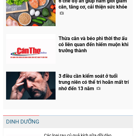
6 chế độ ăn giúp nam giới giảm
cân, tăng cơ, cải thiện sức khỏe
Chia sẻ
Facebook
Thừa cân và béo phì thời thơ ấu
có liên quan đến hiếm muộn khi
trưởng thành
3 điều cần kiểm soát ở tuổi
trung niên có thể trì hoãn mất trí
nhớ đến 13 năm
DINH DƯỠNG
Các loại rau củ quả kích sữa dồi dào