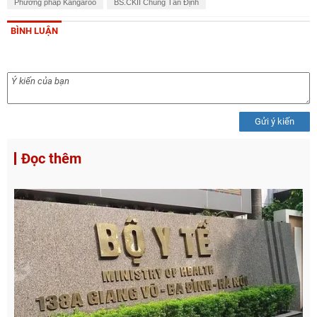
Phương pháp Kangaroo
BS.CKII Chung Tấn Định
BÌNH LUẬN
Gửi ý kiến
Đọc thêm