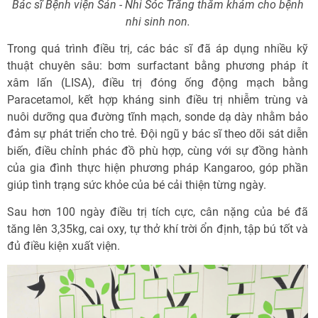
Bác sĩ Bệnh viện Sản - Nhi Sóc Trăng thăm khám cho bệnh
nhi sinh non.
Trong quá trình điều trị, các bác sĩ đã áp dụng nhiều kỹ
thuật chuyên sâu: bơm surfactant bằng phương pháp ít
xâm lấn (LISA), điều trị đóng ống động mạch bằng
Paracetamol, kết hợp kháng sinh điều trị nhiễm trùng và
nuôi dưỡng qua đường tĩnh mạch, sonde dạ dày nhằm bảo
đảm sự phát triển cho trẻ. Đội ngũ y bác sĩ theo dõi sát diễn
biến, điều chỉnh phác đồ phù hợp, cùng với sự đồng hành
của gia đình thực hiện phương pháp Kangaroo, góp phần
giúp tình trạng sức khỏe của bé cải thiện từng ngày.
Sau hơn 100 ngày điều trị tích cực, cân nặng của bé đã
tăng lên 3,35kg, cai oxy, tự thở khí trời ổn định, tập bú tốt và
đủ điều kiện xuất viện.