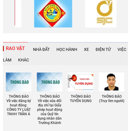
RAO VẶT
NHÀ ĐẤT
HỌC HÀNH
XE
ĐIỆN TỬ
VIỆC
LÀM
KHÁC
THÔNG BÁO
THÔNG BÁO
THÔNG BÁO
THÔNG BÁO
Về việc đăng ký
Về việc sửa đổi
TUYỂN DỤNG
(Truy tìm người)
hoạt động:
địa chỉ tại Giấy
CÔNG TY LUẬT
phép họat động
TNHH TRẦN Á
của Quỹ tín
dụng nhân dân
Trường Khánh