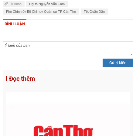
Từ khóa
Đại tá Nguyễn Văn Cam
Phó Chính ủy Bộ Chỉ huy Quân sự TP Cần Thơ
Tết Quân Dân
BÌNH LUẬN
Gửi ý kiến
Đọc thêm