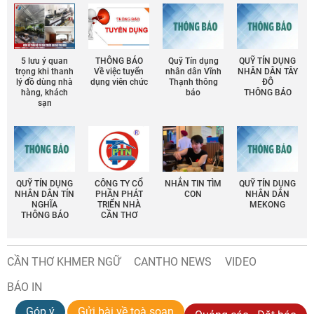
5 lưu ý quan
THÔNG BÁO
Quỹ Tín dụng
QUỸ TÍN DỤNG
trọng khi thanh
Về việc tuyển
nhân dân Vĩnh
NHÂN DÂN TÂY
lý đồ dùng nhà
dụng viên chức
Thạnh thông
ĐÔ
hàng, khách
báo
THÔNG BÁO
sạn
QUỸ TÍN DỤNG
CÔNG TY CỔ
NHẮN TIN TÌM
QUỸ TÍN DỤNG
NHÂN DÂN TÍN
PHẦN PHÁT
CON
NHÂN DÂN
NGHĨA
TRIỂN NHÀ
MEKONG
THÔNG BÁO
CẦN THƠ
CẦN THƠ KHMER NGỮ
CANTHO NEWS
VIDEO
BÁO IN
Góp ý
Gửi bài về toà soạn