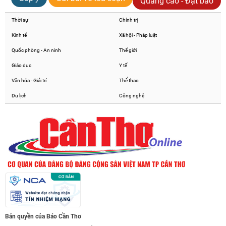
Quảng cáo - Đặt báo
Thời sự
Chính trị
Kinh tế
Xã hội - Pháp luật
Quốc phòng - An ninh
Thế giới
Giáo dục
Y tế
Văn hóa - Giải trí
Thể thao
Du lịch
Công nghệ
Bản quyền của Báo Cần Thơ