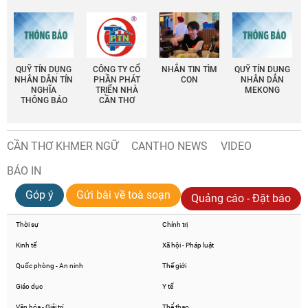
QUỸ TÍN DỤNG
CÔNG TY CỔ
NHẮN TIN TÌM
QUỸ TÍN DỤNG
NHÂN DÂN TÍN
PHẦN PHÁT
CON
NHÂN DÂN
NGHĨA
TRIỂN NHÀ
MEKONG
THÔNG BÁO
CẦN THƠ
CẦN THƠ KHMER NGỮ
CANTHO NEWS
VIDEO
BÁO IN
Góp ý
Gửi bài về toà soạn
Quảng cáo - Đặt báo
Thời sự
Chính trị
Kinh tế
Xã hội - Pháp luật
Quốc phòng - An ninh
Thế giới
Giáo dục
Y tế
Văn hóa - Giải trí
Thể thao