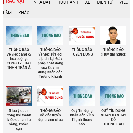
RAO VẶT
NHÀ ĐẤT
HỌC HÀNH
XE
ĐIỆN TỬ
VIỆC
LÀM
KHÁC
THÔNG BÁO
THÔNG BÁO
THÔNG BÁO
THÔNG BÁO
Về việc đăng ký
Về việc sửa đổi
TUYỂN DỤNG
(Truy tìm người)
hoạt động:
địa chỉ tại Giấy
CÔNG TY LUẬT
phép họat động
TNHH TRẦN Á
của Quỹ tín
dụng nhân dân
Trường Khánh
5 lưu ý quan
THÔNG BÁO
Quỹ Tín dụng
QUỸ TÍN DỤNG
trọng khi thanh
Về việc tuyển
nhân dân Vĩnh
NHÂN DÂN TÂY
lý đồ dùng nhà
dụng viên chức
Thạnh thông
ĐÔ
hàng, khách
báo
THÔNG BÁO
sạn