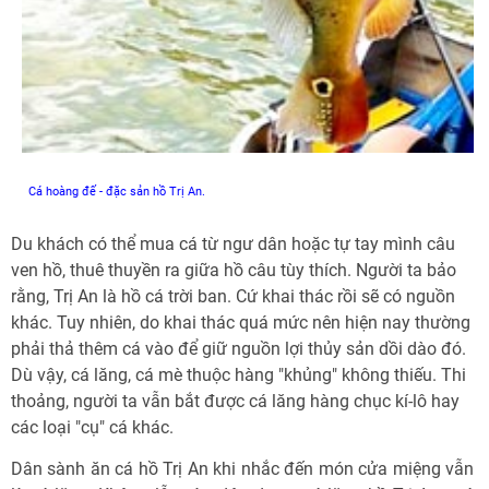
Cá hoàng đế - đặc sản hồ Trị An.
Du khách có thể mua cá từ ngư dân hoặc tự tay mình câu
ven hồ, thuê thuyền ra giữa hồ câu tùy thích. Người ta bảo
rằng, Trị An là hồ cá trời ban. Cứ khai thác rồi sẽ có nguồn
khác. Tuy nhiên, do khai thác quá mức nên hiện nay thường
phải thả thêm cá vào để giữ nguồn lợi thủy sản dồi dào đó.
Dù vậy, cá lăng, cá mè thuộc hàng "khủng" không thiếu. Thi
thoảng, người ta vẫn bắt được cá lăng hàng chục kí-lô hay
các loại "cụ" cá khác.
Dân sành ăn cá hồ Trị An khi nhắc đến món cửa miệng vẫn