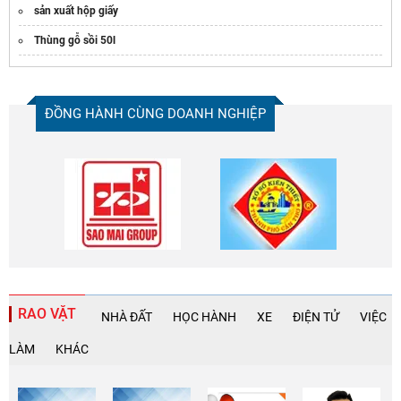
sản xuất hộp giấy
Thùng gỗ sồi 50l
ĐỒNG HÀNH CÙNG DOANH NGHIỆP
RAO VẶT
NHÀ ĐẤT
HỌC HÀNH
XE
ĐIỆN TỬ
VIỆC
LÀM
KHÁC