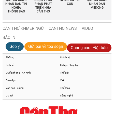
NHÂN DÂN TÍN
PHẦN PHÁT
CON
NHÂN DÂN
NGHĨA
TRIỂN NHÀ
MEKONG
THÔNG BÁO
CẦN THƠ
CẦN THƠ KHMER NGỮ
CANTHO NEWS
VIDEO
BÁO IN
Góp ý
Gửi bài về toà soạn
Quảng cáo - Đặt báo
Thời sự
Chính trị
Kinh tế
Xã hội - Pháp luật
Quốc phòng - An ninh
Thế giới
Giáo dục
Y tế
Văn hóa - Giải trí
Thể thao
Du lịch
Công nghệ