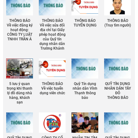
THÔNG BÁO
THÔNG BÁO
THÔNG BÁO
THÔNG BÁO
Về việc đăng ký
Về việc sửa đổi
TUYỂN DỤNG
(Truy tìm người)
hoạt động:
địa chỉ tại Giấy
CÔNG TY LUẬT
phép họat động
TNHH TRẦN Á
của Quỹ tín
dụng nhân dân
Trường Khánh
5 lưu ý quan
THÔNG BÁO
Quỹ Tín dụng
QUỸ TÍN DỤNG
trọng khi thanh
Về việc tuyển
nhân dân Vĩnh
NHÂN DÂN TÂY
lý đồ dùng nhà
dụng viên chức
Thạnh thông
ĐÔ
hàng, khách
báo
THÔNG BÁO
sạn
QUỸ TÍN DỤNG
CÔNG TY CỔ
NHẮN TIN TÌM
QUỸ TÍN DỤNG