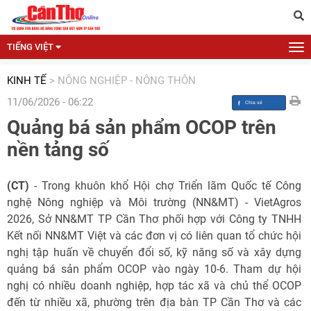
TIẾNG VIỆT
KINH TẾ
>
NÔNG NGHIỆP - NÔNG THÔN
11/06/2026 - 06:22
Quảng bá sản phẩm OCOP trên
nền tảng số
(CT)
- Trong khuôn khổ Hội chợ Triển lãm Quốc tế Công
nghệ Nông nghiệp và Môi trường (NN&MT) - VietAgros
2026, Sở NN&MT TP Cần Thơ phối hợp với Công ty TNHH
Kết nối NN&MT Việt và các đơn vị có liên quan tổ chức hội
nghị tập huấn về chuyển đổi số, kỹ năng số và xây dựng
quảng bá sản phẩm OCOP vào ngày 10-6. Tham dự hội
nghị có nhiều doanh nghiệp, hợp tác xã và chủ thể OCOP
đến từ nhiều xã, phường trên địa bàn TP Cần Thơ và các