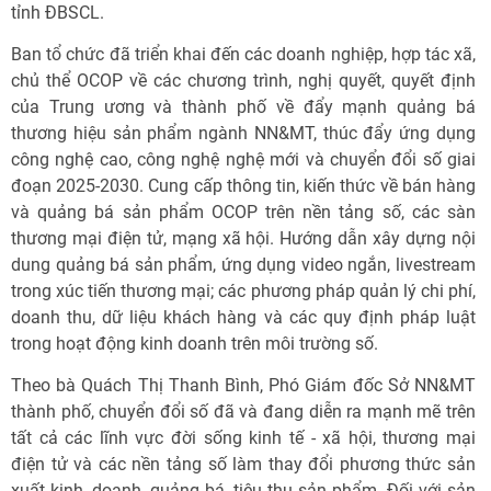
tỉnh ĐBSCL.
Ban tổ chức đã triển khai đến các doanh nghiệp, hợp tác xã,
chủ thể OCOP về các chương trình, nghị quyết, quyết định
của Trung ương và thành phố về đẩy mạnh quảng bá
thương hiệu sản phẩm ngành NN&MT, thúc đẩy ứng dụng
công nghệ cao, công nghệ nghệ mới và chuyển đổi số giai
đoạn 2025-2030. Cung cấp thông tin, kiến thức về bán hàng
và quảng bá sản phẩm OCOP trên nền tảng số, các sàn
thương mại điện tử, mạng xã hội. Hướng dẫn xây dựng nội
dung quảng bá sản phẩm, ứng dụng video ngắn, livestream
trong xúc tiến thương mại; các phương pháp quản lý chi phí,
doanh thu, dữ liệu khách hàng và các quy định pháp luật
trong hoạt động kinh doanh trên môi trường số.
Theo bà Quách Thị Thanh Bình, Phó Giám đốc Sở NN&MT
thành phố, chuyển đổi số đã và đang diễn ra mạnh mẽ trên
tất cả các lĩnh vực đời sống kinh tế - xã hội, thương mại
điện tử và các nền tảng số làm thay đổi phương thức sản
xuất kinh, doanh, quảng bá, tiêu thụ sản phẩm. Đối với sản