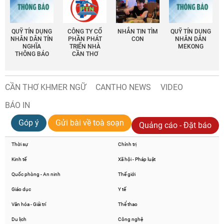
QUỸ TÍN DỤNG
CÔNG TY CỔ
NHẮN TIN TÌM
QUỸ TÍN DỤNG
NHÂN DÂN TÍN
PHẦN PHÁT
CON
NHÂN DÂN
NGHĨA
TRIỂN NHÀ
MEKONG
THÔNG BÁO
CẦN THƠ
CẦN THƠ KHMER NGỮ
CANTHO NEWS
VIDEO
BÁO IN
Góp ý
Gửi bài về toà soạn
Quảng cáo - Đặt báo
Thời sự
Chính trị
Kinh tế
Xã hội - Pháp luật
Quốc phòng - An ninh
Thế giới
Giáo dục
Y tế
Văn hóa - Giải trí
Thể thao
Du lịch
Công nghệ