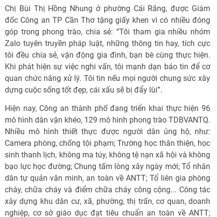
Chị Bùi Thị Hồng Nhung ở phường Cái Răng, được Giám
đốc Công an TP Cần Thơ tặng giấy khen vì có nhiều đóng
góp trong phong trào, chia sẻ: “Tôi tham gia nhiều nhóm
Zalo tuyên truyền pháp luật, những thông tin hay, tích cực
tôi đều chia sẻ, vận động gia đình, bạn bè cùng thực hiện.
Khi phát hiện sự việc nghi vấn, tôi mạnh dạn báo tin để cơ
quan chức năng xử lý. Tôi tin nếu mọi người chung sức xây
dựng cuộc sống tốt đẹp, cái xấu sẽ bị đẩy lùi”.
Hiện nay, Công an thành phố đang triển khai thực hiện 96
mô hình dân vận khéo, 129 mô hình phong trào TDBVANTQ.
Nhiều mô hình thiết thực được người dân ủng hộ, như:
Camera phòng, chống tội phạm; Trường học thân thiện, học
sinh thanh lịch, không ma túy, không tệ nạn xã hội và không
bạo lực học đường; Chung tấm lòng xây ngày mới; Tổ nhân
dân tự quản văn minh, an toàn về ANTT; Tổ liên gia phòng
cháy, chữa cháy và điểm chữa cháy công cộng... Công tác
xây dựng khu dân cư, xã, phường, thị trấn, cơ quan, doanh
nghiệp, cơ sở giáo dục đạt tiêu chuẩn an toàn về ANTT;