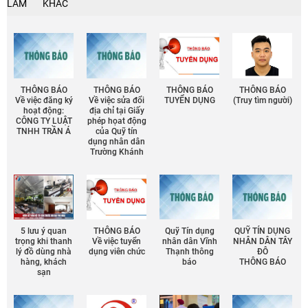
LÀM
KHÁC
THÔNG BÁO
THÔNG BÁO
THÔNG BÁO
THÔNG BÁO
Về việc đăng ký
Về việc sửa đổi
TUYỂN DỤNG
(Truy tìm người)
hoạt động:
địa chỉ tại Giấy
CÔNG TY LUẬT
phép họat động
TNHH TRẦN Á
của Quỹ tín
dụng nhân dân
Trường Khánh
5 lưu ý quan
THÔNG BÁO
Quỹ Tín dụng
QUỸ TÍN DỤNG
trọng khi thanh
Về việc tuyển
nhân dân Vĩnh
NHÂN DÂN TÂY
lý đồ dùng nhà
dụng viên chức
Thạnh thông
ĐÔ
hàng, khách
báo
THÔNG BÁO
sạn