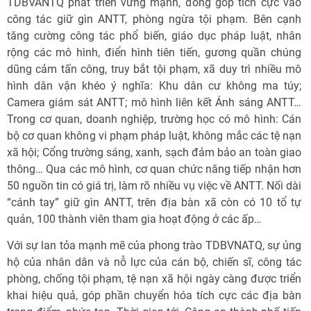
TDBVANTQ phát triển vững mạnh, đóng góp tích cực vào
công tác giữ gìn ANTT, phòng ngừa tội phạm. Bên cạnh
tăng cường công tác phổ biến, giáo dục pháp luật, nhân
rộng các mô hình, điển hình tiên tiến, gương quần chúng
dũng cảm tấn công, truy bắt tội phạm, xã duy trì nhiều mô
hình dân vận khéo ý nghĩa: Khu dân cư không ma túy;
Camera giám sát ANTT; mô hình liên kết Ánh sáng ANTT…
Trong cơ quan, doanh nghiệp, trường học có mô hình: Cán
bộ cơ quan không vi phạm pháp luật, không mắc các tệ nạn
xã hội; Cổng trường sáng, xanh, sạch đảm bảo an toàn giao
thông… Qua các mô hình, cơ quan chức năng tiếp nhận hơn
50 nguồn tin có giá trị, làm rõ nhiều vụ việc về ANTT. Nối dài
“cánh tay” giữ gìn ANTT, trên địa bàn xã còn có 10 tổ tự
quản, 100 thành viên tham gia hoạt động ở các ấp…
Với sự lan tỏa mạnh mẽ của phong trào TDBVNATQ, sự ủng
hộ của nhân dân và nỗ lực của cán bộ, chiến sĩ, công tác
phòng, chống tội phạm, tệ nạn xã hội ngày càng được triển
khai hiệu quả, góp phần chuyển hóa tích cực các địa bàn