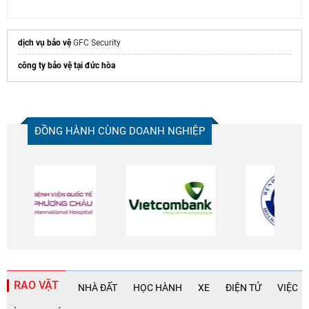
dịch vụ bảo vệ
GFC Security
công ty bảo vệ tại đức hòa
ĐỒNG HÀNH CÙNG DOANH NGHIỆP
RAO VẶT
NHÀ ĐẤT
HỌC HÀNH
XE
ĐIỆN TỬ
VIỆC