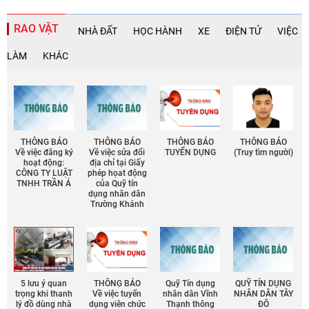
RAO VẶT
NHÀ ĐẤT
HỌC HÀNH
XE
ĐIỆN TỬ
VIỆC
LÀM
KHÁC
THÔNG BÁO
THÔNG BÁO
THÔNG BÁO
THÔNG BÁO
Về việc đăng ký
Về việc sửa đổi
TUYỂN DỤNG
(Truy tìm người)
hoạt động:
địa chỉ tại Giấy
CÔNG TY LUẬT
phép họat động
TNHH TRẦN Á
của Quỹ tín
dụng nhân dân
Trường Khánh
5 lưu ý quan
THÔNG BÁO
Quỹ Tín dụng
QUỸ TÍN DỤNG
trọng khi thanh
Về việc tuyển
nhân dân Vĩnh
NHÂN DÂN TÂY
lý đồ dùng nhà
dụng viên chức
Thạnh thông
ĐÔ