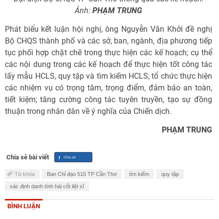
Ảnh:
PHẠM TRUNG
Phát biểu kết luận hội nghị, ông Nguyễn Văn Khởi đề nghị
Bộ CHQS thành phố và các sở, ban, ngành, địa phương tiếp
tục phối hợp chặt chẽ trong thực hiện các kế hoạch; cụ thể
các nội dung trong các kế hoạch để thực hiện tốt công tác
lấy mẫu HCLS, quy tập và tìm kiếm HCLS; tổ chức thực hiện
các nhiệm vụ có trọng tâm, trọng điểm, đảm bảo an toàn,
tiết kiệm; tăng cường công tác tuyên truyền, tạo sự đồng
thuận trong nhân dân về ý nghĩa của Chiến dịch.
PHẠM TRUNG
Chia sẻ bài viết
Từ khóa
Ban Chỉ đạo 515 TP Cần Thơ
tìm kiếm
quy tập
xác định danh tính hài cốt liệt sĩ
BÌNH LUẬN