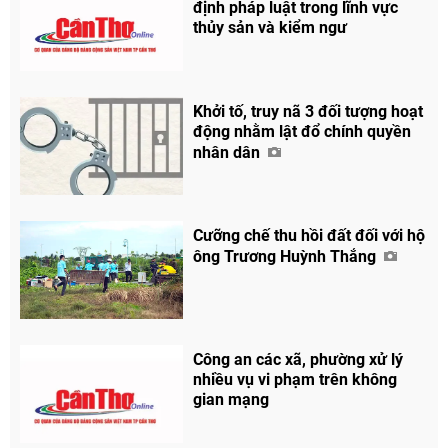
định pháp luật trong lĩnh vực
thủy sản và kiểm ngư
Khởi tố, truy nã 3 đối tượng hoạt
động nhằm lật đổ chính quyền
nhân dân
Cưỡng chế thu hồi đất đối với hộ
ông Trương Huỳnh Thắng
Công an các xã, phường xử lý
nhiều vụ vi phạm trên không
Chia sẻ
gian mạng
Facebook