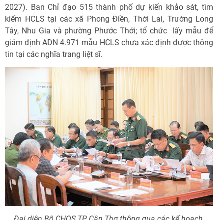
2027). Ban Chỉ đạo 515 thành phố dự kiến khảo sát, tìm
kiếm HCLS tại các xã Phong Điền, Thới Lai, Trường Long
Tây, Nhu Gia và phường Phước Thới; tổ chức lấy mẫu để
giám định ADN 4.971 mẫu HCLS chưa xác định được thông
tin tại các nghĩa trang liệt sĩ.
Đại diện Bộ CHQS TP Cần Thơ thông qua các kế hoạch.