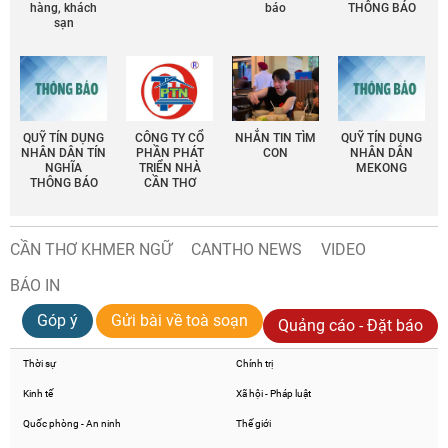
hàng, khách
báo
THÔNG BÁO
sạn
QUỸ TÍN DỤNG
CÔNG TY CỔ
NHẮN TIN TÌM
QUỸ TÍN DỤNG
NHÂN DÂN TÍN
PHẦN PHÁT
CON
NHÂN DÂN
NGHĨA
TRIỂN NHÀ
MEKONG
THÔNG BÁO
CẦN THƠ
CẦN THƠ KHMER NGỮ
CANTHO NEWS
VIDEO
BÁO IN
Góp ý
Gửi bài về toà soạn
Quảng cáo - Đặt báo
Thời sự
Chính trị
Kinh tế
Xã hội - Pháp luật
Quốc phòng - An ninh
Thế giới