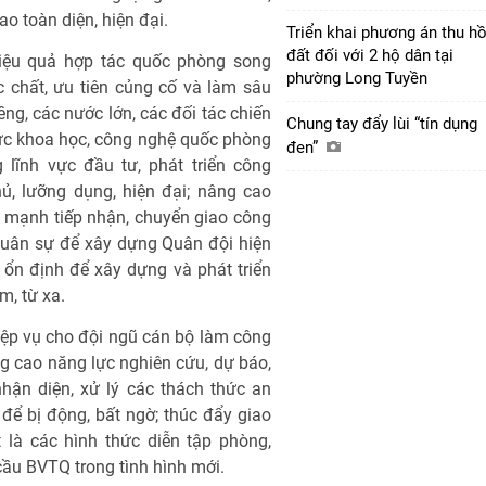
o toàn diện, hiện đại.
Triển khai phương án thu hồ
đất đối với 2 hộ dân tại
iệu quả hợp tác quốc phòng song
phường Long Tuyền
 chất, ưu tiên củng cố và làm sâu
ng, các nước lớn, các đối tác chiến
Chung tay đẩy lùi “tín dụng
 lực khoa học, công nghệ quốc phòng
đen”
 lĩnh vực đầu tư, phát triển công
ủ, lưỡng dụng, hiện đại; nâng cao
ẩy mạnh tiếp nhận, chuyển giao công
quân sự để xây dựng Quân đội hiện
 ổn định để xây dựng và phát triển
, từ xa.
ệp vụ cho đội ngũ cán bộ làm công
 cao năng lực nghiên cứu, dự báo,
hận diện, xử lý các thách thức an
 để bị động, bất ngờ; thúc đẩy giao
 là các hình thức diễn tập phòng,
cầu BVTQ trong tình hình mới.