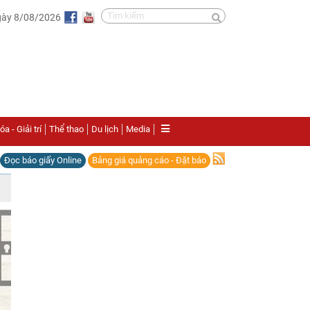
gày 8/08/2026
a - Giải trí
Thể thao
Du lịch
Media
Đọc báo giấy Online
Bảng giá quảng cáo - Đặt báo