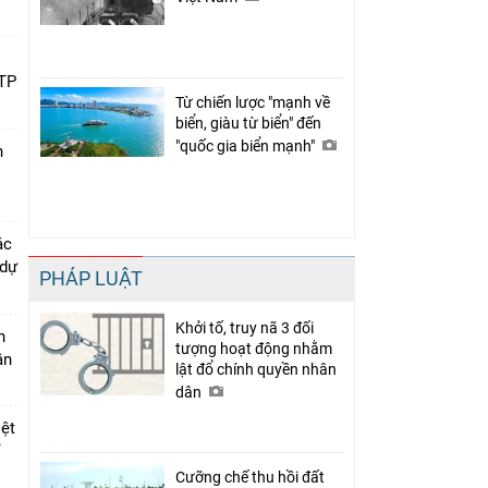
 TP
Từ chiến lược "mạnh về
biển, giàu từ biển" đến
"quốc gia biển mạnh"
n
ác
 dự
PHÁP LUẬT
Khởi tố, truy nã 3 đối
n
tượng hoạt động nhằm
ân
lật đổ chính quyền nhân
dân
iệt
ỉ
Cưỡng chế thu hồi đất