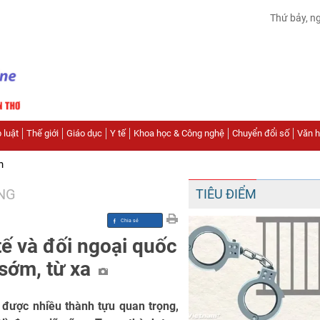
Thứ bảy, n
 luật
Thế giới
Giáo dục
Y tế
Khoa học & Công nghệ
Chuyển đổi số
Văn hó
n
NG
TIÊU ĐIỂM
ế và đối ngoại quốc
 sớm, từ xa
 được nhiều thành tựu quan trọng,