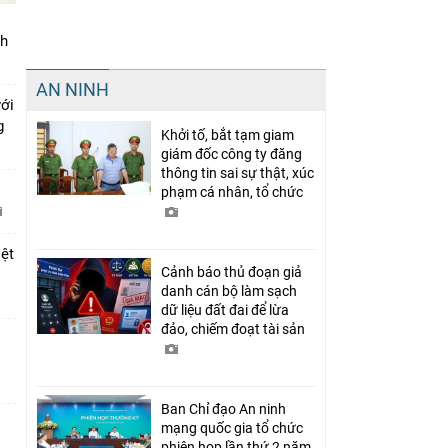
nh
Chia sẻ
AN NINH
Facebook
với
ng
Khởi tố, bắt tạm giam
giám đốc công ty đăng
thông tin sai sự thật, xúc
phạm cá nhân, tổ chức
iệt
Cảnh báo thủ đoạn giả
danh cán bộ làm sạch
dữ liệu đất đai để lừa
đảo, chiếm đoạt tài sản
Ban Chỉ đạo An ninh
mạng quốc gia tổ chức
phiên họp lần thứ 2 năm