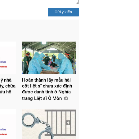
Gửi ý kiến
lý nhà
Hoàn thành lấy mẫu hài
y, chữa
cốt liệt sĩ chưa xác định
cứu hộ
được danh tính ở Nghĩa
trang Liệt sĩ Ô Môn