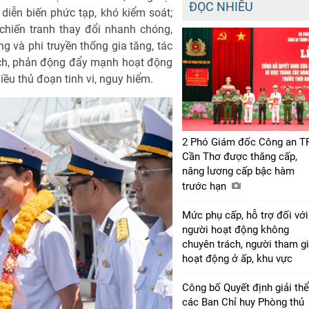
ĐỌC NHIỀU
 diễn biến phức tạp, khó kiểm soát;
chiến tranh thay đổi nhanh chóng,
g và phi truyền thống gia tăng, tác
ịch, phản động đẩy mạnh hoạt động
u thủ đoạn tinh vi, nguy hiểm.
2 Phó Giám đốc Công an T
Cần Thơ được thăng cấp,
nâng lương cấp bậc hàm
trước hạn
Mức phụ cấp, hỗ trợ đối với
người hoạt động không
chuyên trách, người tham g
hoạt động ở ấp, khu vực
Công bố Quyết định giải thể
các Ban Chỉ huy Phòng thủ