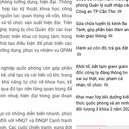
 phòng lưỡng dụng, hiện đại. Thông
phòng Quản lý xuất nhập cả
hợp tác kỹ thuật, khoa học, công
Công an TP Cần Thơ
guồn lực quan trọng về vốn, khoa
 và tổ chức sản xuất hiện đại. Trên
Sửa chữa tuyến lộ kênh Ba
ghệ, trang bị cho Quân đội các loại
Tánh, góp phần bảo đảm an
toàn giao thông
 được triển khai có trọng tâm, trọng
hời tạo điều kiện để phát triển các
Hành xử côn đồ, trả giá đắ
lưỡng dụng, phục vụ nhiệm vụ QPAN
Khởi tố, bắt tạm giam giám
ng nghiệp quốc phòng còn góp phần
đốc công ty đăng thông tin
ế, chế tạo và cải tiến vũ khí, trang
sai sự thật, xúc phạm cá
o khả năng tự chủ về khoa học, kỹ
nhân, tổ chức
 qua đó tạo nền tảng quan trọng để
nh nhuệ, hiện đại trong giai đoạn
Khai mạc lớp bồi dưỡng kiế
thức quốc phòng và an ninh
đối tượng 3 khóa 2 năm 20
p tục có những diễn biến nhanh, phức
p đối với HNQT và ĐNQP. Cạnh tranh
hơn. Các cuộc chiến tranh, xung đột