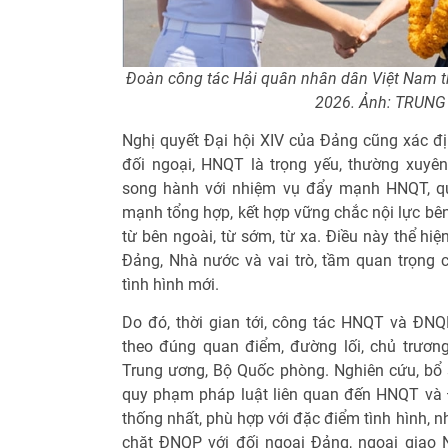
Đoàn công tác Hải quân nhân dân Việt Nam thă
2026. Ảnh: TRUN
Nghị quyết Đại hội XIV của Đảng cũng xác 
đối ngoại, HNQT là trọng yếu, thường xuyê
song hành với nhiệm vụ đẩy mạnh HNQT, q
mạnh tổng hợp, kết hợp vững chắc nội lực bên 
từ bên ngoài, từ sớm, từ xa. Điều này thể hi
Đảng, Nhà nước và vai trò, tầm quan trọng
tình hình mới.
Do đó, thời gian tới, công tác HNQT và ĐNQP 
theo đúng quan điểm, đường lối, chủ trươ
Trung ương, Bộ Quốc phòng. Nghiên cứu, bổ 
quy phạm pháp luật liên quan đến HNQT và
thống nhất, phù hợp với đặc điểm tình hình, n
chặt ĐNQP với đối ngoại Đảng, ngoại giao 