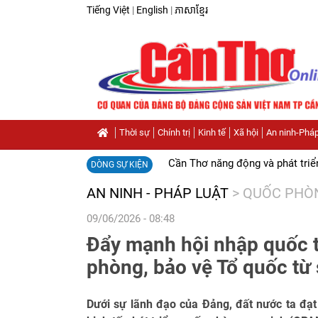
Tiếng Việt
|
English
|
ភាសាខ្មែរ
Thời sự
Chính trị
Kinh tế
Xã hội
An ninh-Pháp
Cần Thơ năng động và phát triể
DÒNG SỰ KIỆN
AN NINH - PHÁP LUẬT
>
QUỐC PHÒ
09/06/2026 - 08:48
Đẩy mạnh hội nhập quốc t
phòng, bảo vệ Tổ quốc từ
Dưới sự lãnh đạo của Đảng, đất nước ta đạt