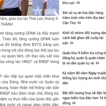
khu vực
Xét xử vụ án lừa đảo hàng
trăm sinh viên trên địa bàn
m, giao lưu tại Thái Lan, tháng 5-
Cần Thơ
G THÀNH
Khởi tố nhóm đối tượng dà
định tăng cường QPAN và đẩy mạnh
cảnh bắt ghen để cướp tài
n. Theo đó, tăng cường QPAN luôn
sản
ua đó khẳng định BVTQ bằng sức
trong với chủ động tạo thế, tạo lực
Quân khu 9 kiểm tra công t
ện sự quan tâm, chỉ đạo sâu sát của
đăng ký, quản lý quân nhân
 của công tác HNQT và ĐNQP trong
bị và dân quân tự vệ
Kỷ niệm 80 năm Ngày truyề
cần tiếp tục quán triệt, triển khai
thống lực lượng An ninh nh
ng của Đảng, Nhà nước và Quân ủy
dân
sung, hoàn thiện hệ thống văn bản
Bắt đối tượng truy nã đặc b
 ĐNQP bảo đảm chặt chẽ, đồng bộ,
nguy hiểm lừa đảo hơn 16 t
hiệm vụ thực tiễn của Quân đội; gắn
đồng
Nhà nước và ngoại giao nhân dân,