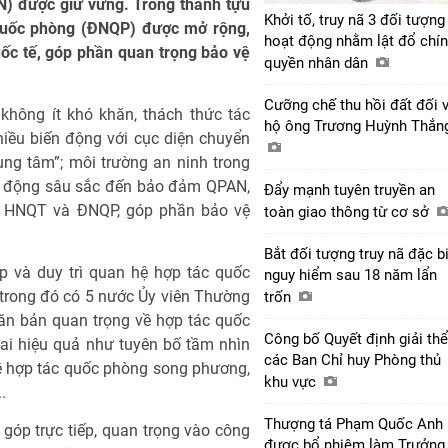
AN) được giữ vững. Trong thành tựu
Khởi tố, truy nã 3 đối tượng
 quốc phòng (ĐNQP) được mở rộng,
hoạt động nhằm lật đổ chí
quốc tế, góp phần quan trọng bảo vệ
quyền nhân dân
Cưỡng chế thu hồi đất đối 
không ít khó khăn, thách thức tác
hộ ông Trương Huỳnh Thắ
iều biến động với cục diện chuyển
ung tâm”; môi trường an ninh trong
ác động sâu sắc đến bảo đảm QPAN,
Đẩy mạnh tuyên truyền an
của HNQT và ĐNQP, góp phần bảo vệ
toàn giao thông từ cơ sở
Bắt đối tượng truy nã đặc b
p và duy trì quan hệ hợp tác quốc
nguy hiểm sau 18 năm lẩn
, trong đó có 5 nước Ủy viên Thường
trốn
ăn bản quan trọng về hợp tác quốc
Công bố Quyết định giải thể
hai hiệu quả như tuyên bố tầm nhìn
các Ban Chỉ huy Phòng thủ
ề hợp tác quốc phòng song phương,
khu vực
.
Thượng tá Phạm Quốc Anh
óp trực tiếp, quan trọng vào công
được bổ nhiệm làm Trưởng