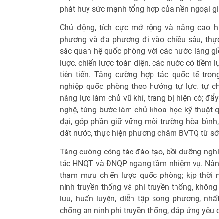
phát huy sức mạnh tổng hợp của nền ngoại gia
Chủ động, tích cực mở rộng và nâng cao h
phương và đa phương đi vào chiều sâu, thực
sắc quan hệ quốc phòng với các nước láng giề
lược, chiến lược toàn diện, các nước có tiềm
tiên tiến. Tăng cường hợp tác quốc tế trong
nghiệp quốc phòng theo hướng tự lực, tự ch
năng lực làm chủ vũ khí, trang bị hiện có; đ
nghệ, từng bước làm chủ khoa học kỹ thuật 
đại, góp phần giữ vững môi trường hòa bình,
đất nước, thực hiện phương châm BVTQ từ sớm
Tăng cường công tác đào tạo, bồi dưỡng nghi
tác HNQT và ĐNQP ngang tầm nhiệm vụ. Nâng
tham mưu chiến lược quốc phòng; kịp thời n
ninh truyền thống và phi truyền thống, không
lưu, huấn luyện, diễn tập song phương, nhất
chống an ninh phi truyền thống, đáp ứng yêu 