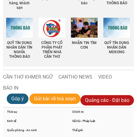
hàng, khách
báo
THÔNG BÁO
sạn
QUỸ TÍN DỤNG
CÔNG TY CỔ
NHẮN TIN TÌM
QUỸ TÍN DỤNG
NHÂN DÂN TÍN
PHẦN PHÁT
CON
NHÂN DÂN
NGHĨA
TRIỂN NHÀ
MEKONG
THÔNG BÁO
CẦN THƠ
CẦN THƠ KHMER NGỮ
CANTHO NEWS
VIDEO
BÁO IN
Góp ý
Gửi bài về toà soạn
Quảng cáo - Đặt báo
Thời sự
Chính trị
Kinh tế
Xã hội - Pháp luật
Quốc phòng - An ninh
Thế giới