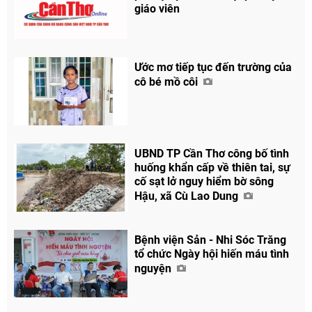
giáo viên
Chia sẻ
Facebook
Ước mơ tiếp tục đến trường của
cô bé mồ côi
UBND TP Cần Thơ công bố tình
huống khẩn cấp về thiên tai, sự
cố sạt lở nguy hiểm bờ sông
Hậu, xã Cù Lao Dung
Bệnh viện Sản - Nhi Sóc Trăng
tổ chức Ngày hội hiến máu tình
nguyện