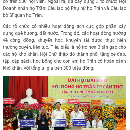
có trên 500 hội viên. Ngoài ra, đã xây dựng 3 tổ chức: Hội
Doanh nhân họ Trần; Câu lạc bộ Phụ nữ họ Trần và Câu lạc
bộ Sĩ quan họ Trần.
Các tổ chức có nhiều hoạt động tích cực góp phần xây
dựng quê hương, đất nước. Trong đó, các hoạt động hướng
về cộng đồng, khuyến học, khuyến tài được thực hiện
thường xuyên, liên tục. Tiêu biểu là hỗ trợ hơn 3 tấn gạo cho
các hộ khó khăn, Hội Chữ thập đỏ thành phố; tặng xe đạp,
tập, cặp sách, học bổng cho con em họ Trần có hoàn cảnh
khó khăn, với tổng trị giá trên 300 triệu đồng.