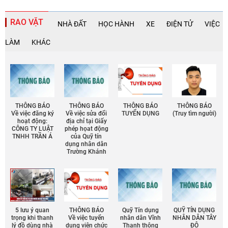
RAO VẶT
NHÀ ĐẤT
HỌC HÀNH
XE
ĐIỆN TỬ
VIỆC
LÀM
KHÁC
THÔNG BÁO
THÔNG BÁO
THÔNG BÁO
THÔNG BÁO
Về việc đăng ký
Về việc sửa đổi
TUYỂN DỤNG
(Truy tìm người)
hoạt động:
địa chỉ tại Giấy
CÔNG TY LUẬT
phép họat động
TNHH TRẦN Á
của Quỹ tín
dụng nhân dân
Trường Khánh
5 lưu ý quan
THÔNG BÁO
Quỹ Tín dụng
QUỸ TÍN DỤNG
trọng khi thanh
Về việc tuyển
nhân dân Vĩnh
NHÂN DÂN TÂY
lý đồ dùng nhà
dụng viên chức
Thạnh thông
ĐÔ