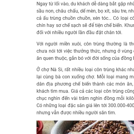
Ngay từ lối vào, du khách dễ dàng bắt gặp nh
sầu non, châu chấu, dế mèn, bọ xít, sâu tre, 
cả ấu trùng chuồn chuồn, xén tóc… Có loại cò
chín hay sơ chế sạch sẽ để tiện chế biến. Kh
đối với nhiều người lần đầu đặt chân tới.
Với người miền xuôi, côn trùng thường là th
chưa nói tới việc thưởng thức, nhưng ở vùng
ăn quen thuộc, gắn bó với đời sống của đồng 
Ở chợ Nà Si, rất nhiều loại côn trùng khác n
lại cùng bà con xuống chợ. Mỗi loại mang mộ
dân địa phương chế biến thành các món ăn,
khách tìm mua. Giá cả các loại côn trùng cũn
chục nghìn đến vài trăm nghìn đồng mỗi kilô
Có những loại đặc sản giá lên tới 300.000-40
nhưng vẫn được nhiều người săn tìm.