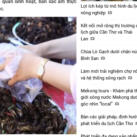
 quán sinh hoạt, bản sắc ẩm thực
Lợi ích kép từ mô hình du lị
c.
nông nghiệp
Kết nối mở rộng thị trường 
lịch giữa Cần Thơ và Thái
Lan
Chùa Lò Gạch dưới chân nú
Bình San
Làm mới trải nghiệm chợ n
và hệ thống sông rạch
Mekong tours - Khám phá t
giới sông nước Mekong dư
góc nhìn “local”
Bàn các giải pháp, định hư
phát triển du lịch Cần Thơ
Phát triển đa dạng sản phẩ