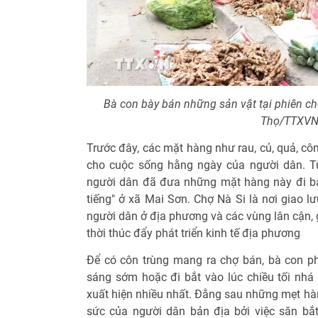
Bà con bày bán những sản vật tại phiên c
Thọ/TTXVN
Trước đây, các mặt hàng như rau, củ, quả, cô
cho cuộc sống hằng ngày của người dân. Từ
người dân đã đưa những mặt hàng này đi bá
tiếng" ở xã Mai Sơn. Chợ Nà Si là nơi giao l
người dân ở địa phương và các vùng lân cận, 
thời thúc đẩy phát triển kinh tế địa phương
Để có côn trùng mang ra chợ bán, bà con phả
sáng sớm hoặc đi bắt vào lúc chiều tối nhá 
xuất hiện nhiều nhất. Đằng sau những mẹt hà
sức của người dân bản địa bởi việc săn bắ