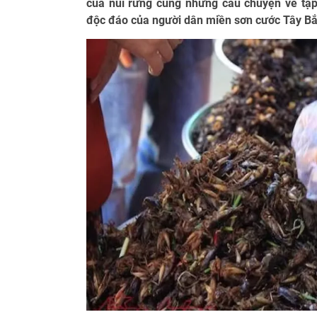
của núi rừng cùng những câu chuyện về tập
độc đáo của người dân miền sơn cước Tây Bắ