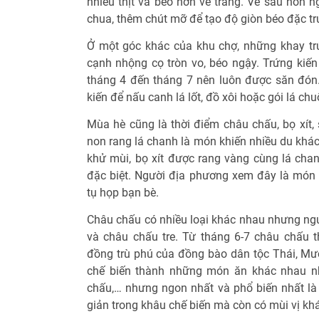
nhiều thịt và béo hơn ve trắng. Ve sầu non 
chua, thêm chút mỡ để tạo độ giòn béo đặc tr
Ở một góc khác của khu chợ, những khay tr
cạnh nhộng cọ tròn vo, béo ngậy. Trứng kiến
tháng 4 đến tháng 7 nên luôn được săn đón
kiến để nấu canh lá lốt, đồ xôi hoặc gói lá ch
Mùa hè cũng là thời điểm châu chấu, bọ xít, 
non rang lá chanh là món khiến nhiều du khác
khử mùi, bọ xít được rang vàng cùng lá chan
đặc biệt. Người địa phương xem đây là món
tụ họp bạn bè.
Châu chấu có nhiều loại khác nhau nhưng ngư
và châu chấu tre. Từ tháng 6-7 châu chấu 
đồng trù phú của đồng bào dân tộc Thái, Mườ
chế biến thành những món ăn khác nhau nh
chấu,… nhưng ngon nhất và phổ biến nhất là
giản trong khâu chế biến mà còn có mùi vị kh