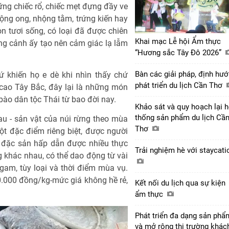
ững chiếc rổ, chiếc mẹt đựng đầy ve
nhộng ong, nhộng tằm, trứng kiến hay
n tươi sống, có loại đã được chiên
Khai mạc Lễ hội Ẩm thực
ung cảnh ấy tạo nên cảm giác lạ lẫm
“Hương sắc Tây Đô 2026”
Bàn các giải pháp, định hư
ứ khiến họ e dè khi nhìn thấy chứ
phát triển du lịch Cần Thơ
 cao Tây Bắc, đây lại là những món
bào dân tộc Thái từ bao đời nay.
Khảo sát và quy hoạch lại 
thống sản phẩm du lịch Cầ
hau - sản vật của núi rừng theo mùa
Thơ
t đặc điểm riêng biệt, được người
 đặc sản hấp dẫn được nhiều thực
Trải nghiệm hè với staycat
g khác nhau, có thể dao động từ vài
gam, tùy loại và thời điểm mùa vụ.
0.000 đồng/kg-mức giá không hề rẻ,
Kết nối du lịch qua sự kiện
ẩm thực
Phát triển đa dạng sản phẩ
và mở rộng thị trường khác