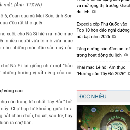
ắt mắt. (Ảnh: TTXVN)
và mở rộng thị trường khác
du lịch
lộ 6, đoạn qua xã Mai Sơn, tỉnh Sơn
qua đều rất khó quên.
Expedia xếp Phú Quốc vào
Top 10 hòn đảo nghỉ dưỡng
ng xuôi, chợ Nà Si hiện ra mộc mạc
nổi bật năm 2026
iến nhiều người vừa tò mò vừa ngạc
bán như những món đặc sản quý của
Tăng cường bảo đảm an to
trong hoạt động du lịch
 chợ Nà Si lại giống như một “bảo
Khai mạc Lễ hội Ẩm thực
 những hương vị rất riêng của núi
“Hương sắc Tây Đô 2026”
hợ vùng cao
ĐỌC NHIỀU
chợ côn trùng lớn nhất Tây Bắc” bởi
 nấy. Chợ họp từ khoảng giữa trưa
 bắt châu chấu, bọ xít, sâu tre, hay
luôn ra chợ bán.