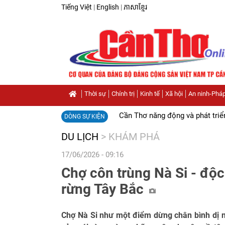
Tiếng Việt
|
English
|
ភាសាខ្មែរ
Thời sự
Chính trị
Kinh tế
Xã hội
An ninh-Pháp
Cần Thơ năng động và phát triể
DÒNG SỰ KIỆN
DU LỊCH
>
KHÁM PHÁ
17/06/2026 - 09:16
Chợ côn trùng Nà Si - độc
rừng Tây Bắc
Chợ Nà Si như một điểm dừng chân bình dị 