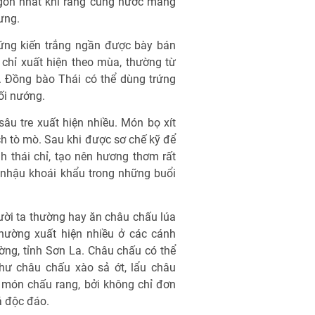
ngon nhất khi rang cùng nước măng
ưng.
ứng kiến trắng ngần được bày bán
 chỉ xuất hiện theo mùa, thường từ
. Đồng bào Thái có thể dùng trứng
uối nướng.
sâu tre xuất hiện nhiều. Món bọ xít
h tò mò. Sau khi được sơ chế kỹ để
h thái chỉ, tạo nên hương thơm rất
 nhậu khoái khẩu trong những buổi
ời ta thường hay ăn châu chấu lúa
thường xuất hiện nhiều ở các cánh
ng, tỉnh Sơn La. Châu chấu có thể
ư châu chấu xào sả ớt, lẩu châu
 món chấu rang, bởi không chỉ đơn
á độc đáo.