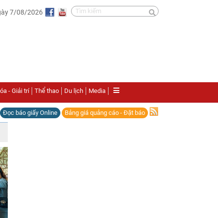
gày 7/08/2026
a - Giải trí
Thể thao
Du lịch
Media
Đọc báo giấy Online
Bảng giá quảng cáo - Đặt báo