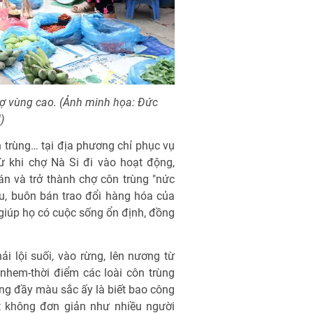
hợ vùng cao. (Ảnh minh họa: Đức
)
n trùng… tại địa phương chỉ phục vụ
 khi chợ Nà Si đi vào hoạt động,
n và trở thành chợ côn trùng "nức
ưu, buôn bán trao đổi hàng hóa của
giúp họ có cuộc sống ổn định, đồng
i lội suối, vào rừng, lên nương từ
nhem-thời điểm các loài côn trùng
ng đầy màu sắc ấy là biết bao công
t không đơn giản như nhiều người