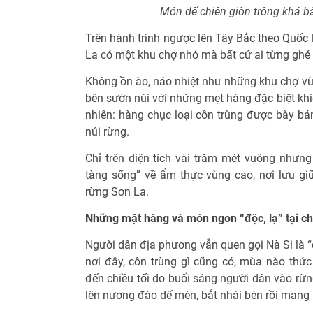
Món dế chiên giòn trông khá b
Trên hành trình ngược lên Tây Bắc theo Quốc 
La có một khu chợ nhỏ mà bất cứ ai từng ghé 
Không ồn ào, náo nhiệt như những khu chợ vù
bên sườn núi với những mẹt hàng đặc biệt kh
nhiên: hàng chục loại côn trùng được bày 
núi rừng.
Chỉ trên diện tích vài trăm mét vuông nhưng
tàng sống” về ẩm thực vùng cao, nơi lưu giữ
rừng Sơn La.
Những mặt hàng và món ngon “độc, lạ” tại c
Người dân địa phương vẫn quen gọi Nà Si là “
nơi đây, côn trùng gì cũng có, mùa nào thức
đến chiều tối do buổi sáng người dân vào rừng
lên nương đào dế mèn, bắt nhái bén rồi mang 