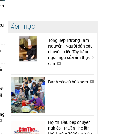
ch
Chia sẻ
du
ẨM THỰC
Facebook
Tổng Bếp Trưởng Tâm
Nguyễn - Người dẫn câu
i
chuyện miền Tây bằng
ngôn ngữ của ẩm thực 5
sao
ổi
Bánh xèo củ hủ khóm
hế
ới
ớng
Hội thi Đầu bếp chuyên
nghiệp TP Cần Thơ lần
m
thứ I, năm 2026 dự kiến