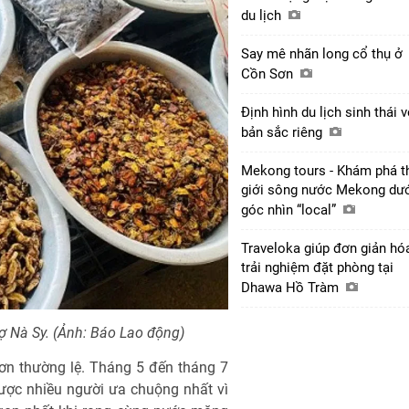
du lịch
Say mê nhãn long cổ thụ ở
Cồn Sơn
Định hình du lịch sinh thái v
bản sắc riêng
Mekong tours - Khám phá t
giới sông nước Mekong dư
góc nhìn “local”
Traveloka giúp đơn giản hó
trải nghiệm đặt phòng tại
Dhawa Hồ Tràm
ợ Nà Sy. (Ảnh: Báo Lao động)
ơn thường lệ. Tháng 5 đến tháng 7
ược nhiều người ưa chuộng nhất vì