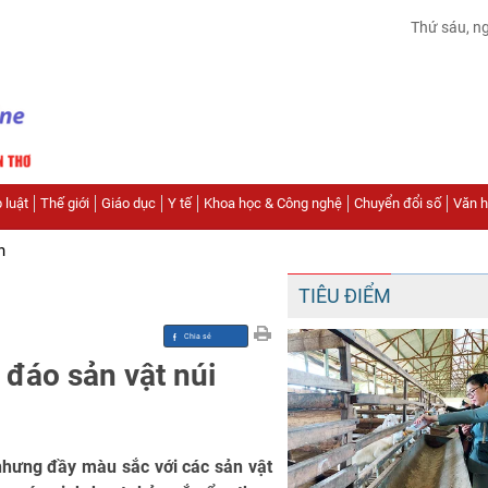
Thứ sáu, n
 luật
Thế giới
Giáo dục
Y tế
Khoa học & Công nghệ
Chuyển đổi số
Văn hó
n
TIÊU ĐIỂM
 đáo sản vật núi
nhưng đầy màu sắc với các sản vật