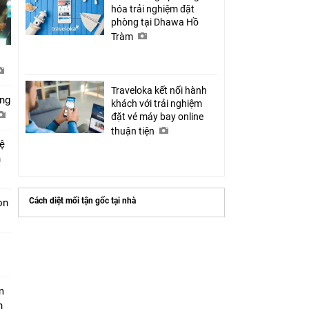
hóa trải nghiệm đặt
phòng tại Dhawa Hồ
Tràm
Traveloka kết nối hành
ớng
khách với trải nghiệm
đặt vé máy bay online
thuận tiện
hệ
n
Cách diệt mối tận gốc tại nhà
ion
m
h