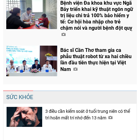
Bệnh viện Đa khoa khu vực Ngã
Bảy triển khai kỹ thuật ngôn ngữ
trị liệu chi trả 100% bảo hiểm y
tế: Cơ hội hòa nhập cho trẻ
chậm nói và người bệnh đột quỵ
Bác sĩ Cần Thơ tham gia ca
phẫu thuật robot từ xa hai chiều
lần đầu tiên thực hiện tại Việt
Nam
SỨC KHỎE
3 điều cần kiểm soát ở tuổi trung niên có thể
trì hoãn mất trí nhớ đến 13 năm