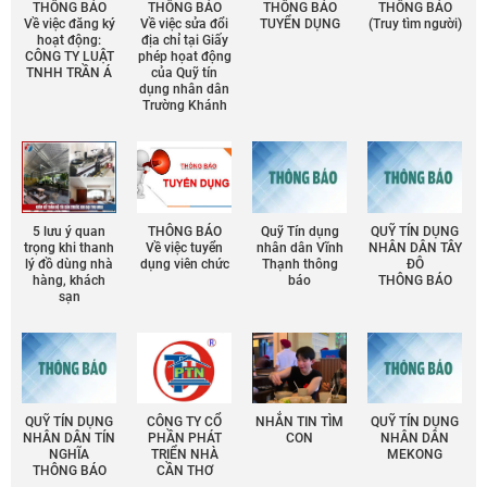
THÔNG BÁO
THÔNG BÁO
THÔNG BÁO
THÔNG BÁO
Về việc đăng ký
Về việc sửa đổi
TUYỂN DỤNG
(Truy tìm người)
hoạt động:
địa chỉ tại Giấy
CÔNG TY LUẬT
phép họat động
TNHH TRẦN Á
của Quỹ tín
dụng nhân dân
Trường Khánh
5 lưu ý quan
THÔNG BÁO
Quỹ Tín dụng
QUỸ TÍN DỤNG
trọng khi thanh
Về việc tuyển
nhân dân Vĩnh
NHÂN DÂN TÂY
lý đồ dùng nhà
dụng viên chức
Thạnh thông
ĐÔ
hàng, khách
báo
THÔNG BÁO
sạn
QUỸ TÍN DỤNG
CÔNG TY CỔ
NHẮN TIN TÌM
QUỸ TÍN DỤNG
NHÂN DÂN TÍN
PHẦN PHÁT
CON
NHÂN DÂN
NGHĨA
TRIỂN NHÀ
MEKONG
THÔNG BÁO
CẦN THƠ