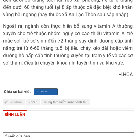
đến dưới 60 tháng tuổi tại 8 ấp thuộc xã đặc biệt khó khăn
vùng bãi ngang (nay thuộc xã An Lạc Thôn sau sáp nhập).
Ngoài ra, ngành còn thực hiện bổ sung vitamin A thường
xuyên cho trẻ thuộc nhóm nguy cơ cao thiếu vitamin A: trẻ
mắc sởi, trẻ sơ sinh đến 72 tháng suy dinh dưỡng cấp tính
nặng; trẻ từ 6-60 tháng tuổi bị tiêu chảy kéo dài hoặc viêm
đường hô hấp cấp tính thường xuyên tại trạm y tế và các cơ
sở khám, điều trị chuyên khoa nhi tuyến tỉnh và khu vực.
H.HOA
Chia sẻ bài viết
Từ khóa
CDC
trung tâm kiểm soát bệnh tật
BÌNH LUẬN