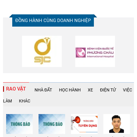
ĐỒNG HÀNH CÙNG DOANH NGHIỆP
RAO VẶT
NHÀ ĐẤT
HỌC HÀNH
XE
ĐIỆN TỬ
VIỆC
LÀM
KHÁC