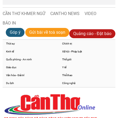
CẦN THƠ KHMER NGỮ
CANTHO NEWS
VIDEO
BÁO IN
Góp ý
Gửi bài về toà soạn
Quảng cáo - Đặt báo
Thời sự
Chính trị
Kinh tế
Xã hội - Pháp luật
Quốc phòng - An ninh
Thế giới
Giáo dục
Y tế
Văn hóa - Giải trí
Thể thao
Du lịch
Công nghệ