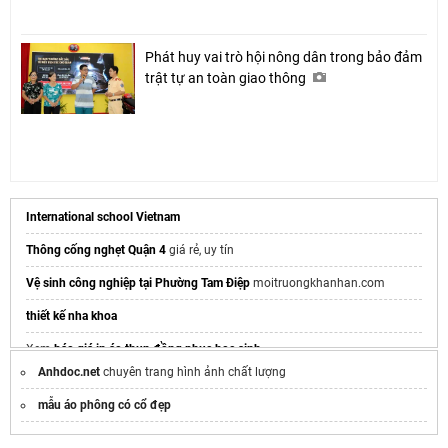
Phát huy vai trò hội nông dân trong bảo đảm
trật tự an toàn giao thông
International school Vietnam
Thông cống nghẹt Quận 4
giá rẻ, uy tín
Vệ sinh công nghiệp tại Phường Tam Điệp
moitruongkhanhan.com
thiết kế nha khoa​
Xem
báo giá in áo thun đồng phục học sinh
Anhdoc.net
chuyên trang hình ảnh chất lượng
Thương hiệu
màn hình tương tác
giá rẻ
mẫu áo phông có cổ đẹp
Cần
thông cống nghẹt Quận 7
gọi ngay 0852.852.386