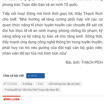
phong trào Toàn dân bảo vệ an ninh Tổ quốc.
Tiếp nối hoạt động mô hình thời gian tới, thầy Thạch Rích
cho biết: "Nhà trường sẽ tăng cường phối hợp với các cơ
quan chức năng tổ chức tuyên truyền các chuyên đề sát với
đòi hỏi thực tế về an ninh mạng, phòng chống tội phạm, kỹ
năng sống và kỹ năng tự bảo vệ cho tăng sinh. Đồng thời,
đẩy mạnh ứng dụng công nghệ thông tin trong tuyên truyền,
phát huy vai trò nêu gương của đội ngũ cán bộ, giáo viên,
nhân viên để lan tỏa mô hình hơn nữa".
Bài, ảnh: THẠCH PÍCH
Chia sẻ bài viết
Từ khóa
4 không
4 có
môi trường học tập an toàn
Trường Bổ túc Văn hóa Pali Trung cấp Nam Bộ
BÌNH LUẬN