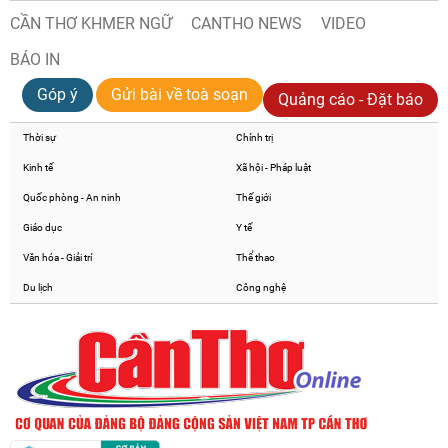
CẦN THƠ KHMER NGỮ
CANTHO NEWS
VIDEO
BÁO IN
Góp ý
Gửi bài về toà soạn
Quảng cáo - Đặt báo
Thời sự
Chính trị
Kinh tế
Xã hội - Pháp luật
Quốc phòng - An ninh
Thế giới
Giáo dục
Y tế
Văn hóa - Giải trí
Thể thao
Du lịch
Công nghệ