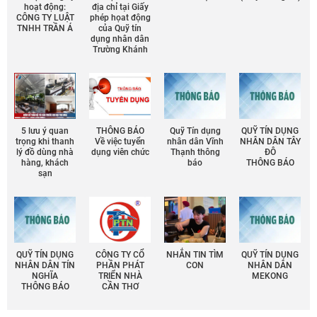
hoạt động:
địa chỉ tại Giấy
CÔNG TY LUẬT
phép họat động
TNHH TRẦN Á
của Quỹ tín
dụng nhân dân
Trường Khánh
5 lưu ý quan
THÔNG BÁO
Quỹ Tín dụng
QUỸ TÍN DỤNG
trọng khi thanh
Về việc tuyển
nhân dân Vĩnh
NHÂN DÂN TÂY
lý đồ dùng nhà
dụng viên chức
Thạnh thông
ĐÔ
hàng, khách
báo
THÔNG BÁO
sạn
QUỸ TÍN DỤNG
CÔNG TY CỔ
NHẮN TIN TÌM
QUỸ TÍN DỤNG
NHÂN DÂN TÍN
PHẦN PHÁT
CON
NHÂN DÂN
NGHĨA
TRIỂN NHÀ
MEKONG
THÔNG BÁO
CẦN THƠ