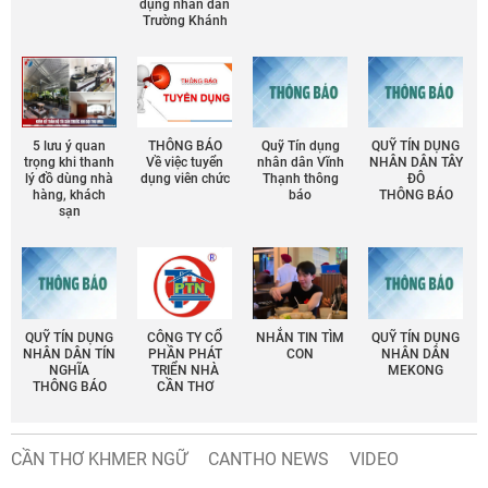
dụng nhân dân
Trường Khánh
5 lưu ý quan
THÔNG BÁO
Quỹ Tín dụng
QUỸ TÍN DỤNG
trọng khi thanh
Về việc tuyển
nhân dân Vĩnh
NHÂN DÂN TÂY
lý đồ dùng nhà
dụng viên chức
Thạnh thông
ĐÔ
hàng, khách
báo
THÔNG BÁO
sạn
QUỸ TÍN DỤNG
CÔNG TY CỔ
NHẮN TIN TÌM
QUỸ TÍN DỤNG
NHÂN DÂN TÍN
PHẦN PHÁT
CON
NHÂN DÂN
NGHĨA
TRIỂN NHÀ
MEKONG
THÔNG BÁO
CẦN THƠ
CẦN THƠ KHMER NGỮ
CANTHO NEWS
VIDEO