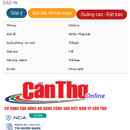
BÁO IN
Góp ý
Gửi bài về toà soạn
Quảng cáo - Đặt báo
Thời sự
Chính trị
Kinh tế
Xã hội - Pháp luật
Quốc phòng - An ninh
Thế giới
Giáo dục
Y tế
Văn hóa - Giải trí
Thể thao
Du lịch
Công nghệ