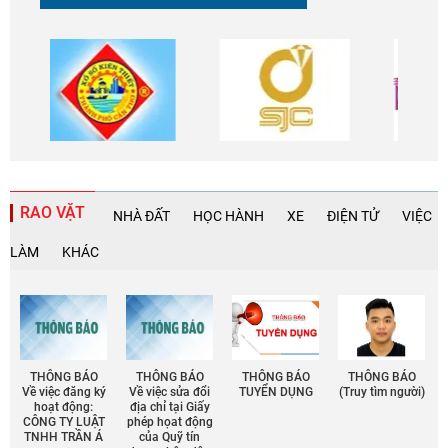
RAO VẶT
NHÀ ĐẤT
HỌC HÀNH
XE
ĐIỆN TỬ
VIỆC
LÀM
KHÁC
THÔNG BÁO
THÔNG BÁO
THÔNG BÁO
THÔNG BÁO
Về việc đăng ký
Về việc sửa đổi
TUYỂN DỤNG
(Truy tìm người)
hoạt động:
địa chỉ tại Giấy
CÔNG TY LUẬT
phép họat động
TNHH TRẦN Á
của Quỹ tín