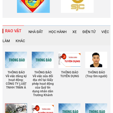
RAO VẶT
NHÀ ĐẤT
HỌC HÀNH
XE
ĐIỆN TỬ
VIỆC
LÀM
KHÁC
THÔNG BÁO
THÔNG BÁO
THÔNG BÁO
THÔNG BÁO
Về việc đăng ký
Về việc sửa đổi
TUYỂN DỤNG
(Truy tìm người)
hoạt động:
địa chỉ tại Giấy
CÔNG TY LUẬT
phép họat động
TNHH TRẦN Á
của Quỹ tín
dụng nhân dân
Trường Khánh