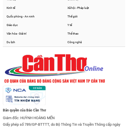
Kinh tế
Xã hội - Pháp luật
Quốc phòng - An ninh
Thế giới
Giáo dục
Y tế
Văn hóa - Giải trí
Thể thao
Du lịch
Công nghệ
Bản quyền của Báo Cần Thơ
Giám đốc: HUỲNH HOÀNG MẾN
Giấy phép số 789/GP-BTTTT, do Bộ Thông Tin và Truyền Thông cấp ngày