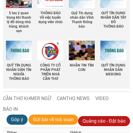
5 lưu ý quan
THÔNG BÁO
Quỹ Tín dụng
QUỸ TÍN DỤNG
trọng khi thanh
Về việc tuyển
nhân dân Vĩnh
NHÂN DÂN TÂY
lý đồ dùng nhà
dụng viên chức
Thạnh thông
ĐÔ
hàng, khách
báo
THÔNG BÁO
sạn
QUỸ TÍN DỤNG
CÔNG TY CỔ
NHẮN TIN TÌM
QUỸ TÍN DỤNG
NHÂN DÂN TÍN
PHẦN PHÁT
CON
NHÂN DÂN
NGHĨA
TRIỂN NHÀ
MEKONG
THÔNG BÁO
CẦN THƠ
CẦN THƠ KHMER NGỮ
CANTHO NEWS
VIDEO
BÁO IN
Góp ý
Gửi bài về toà soạn
Quảng cáo - Đặt báo
Thời sự
Chính trị