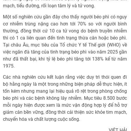
mạch, tiểu đường, rối loạn tâm lý và tử vong.
Một số nghiên cứu gần đây cho thấy người béo phì có nguy
cơ nhiễm trùng nặng cao hơn tới 70% so với người bình
thường, đồng thời cứ 10 ca tử vong do bệnh truyền nhiễm
thì có 1 ca liên quan đến tình trạng thừa cân hoặc béo phì.
Tại châu Âu, mục tiêu của Tổ chức Y tế Thế giới (WHO) về
việc ngăn đà tăng của tình trạng béo phì vào năm 2025 gần
như đã thất bại, khi tỷ lệ béo phì tăng tới 138% kể từ năm
1975.
Các nhà nghiên cứu kết luận rằng việc duy trì thói quen đi
bộ hằng ngày là một trong những biện pháp dễ thực hiện, ít
tốn kém nhưng mang lại hiệu quả rõ rệt trong phòng chống
béo phì và các bệnh không lây nhiễm. Mục tiêu 8.500 bước
mỗi ngày hiện được xem là mức vận động hợp lý để hỗ trợ
giảm cân bền vững, đồng thời cải thiện sức khỏe tim mạch,
chuyển hóa và chất lượng cuộc sống.
VIỆT HẢI