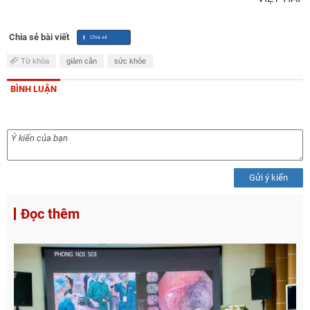
Chia sẻ bài viết
Từ khóa
giảm cân
sức khỏe
BÌNH LUẬN
Gửi ý kiến
Đọc thêm