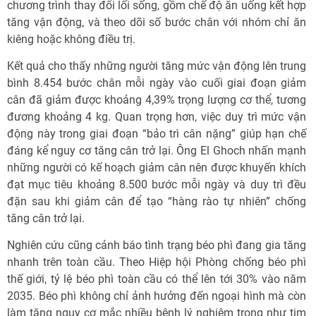
chương trình thay đổi lối sống, gồm chế độ ăn uống kết hợp
tăng vận động, và theo dõi số bước chân với nhóm chỉ ăn
kiêng hoặc không điều trị.
Kết quả cho thấy những người tăng mức vận động lên trung
bình 8.454 bước chân mỗi ngày vào cuối giai đoạn giảm
cân đã giảm được khoảng 4,39% trọng lượng cơ thể, tương
đương khoảng 4 kg. Quan trọng hơn, việc duy trì mức vận
động này trong giai đoạn “bảo trì cân nặng” giúp hạn chế
đáng kể nguy cơ tăng cân trở lại. Ông El Ghoch nhấn mạnh
những người có kế hoạch giảm cân nên được khuyến khích
đạt mục tiêu khoảng 8.500 bước mỗi ngày và duy trì đều
đặn sau khi giảm cân để tạo “hàng rào tự nhiên” chống
tăng cân trở lại.
Nghiên cứu cũng cảnh báo tình trạng béo phì đang gia tăng
nhanh trên toàn cầu. Theo Hiệp hội Phòng chống béo phì
thế giới, tỷ lệ béo phì toàn cầu có thể lên tới 30% vào năm
2035. Béo phì không chỉ ảnh hưởng đến ngoại hình mà còn
làm tăng nguy cơ mắc nhiều bệnh lý nghiêm trọng như tim