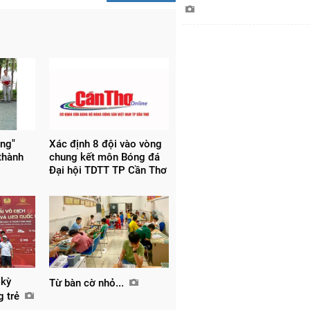
óng"
Xác định 8 đội vào vòng
thành
chung kết môn Bóng đá
Đại hội TDTT TP Cần Thơ
 kỳ
Từ bàn cờ nhỏ...
g trẻ