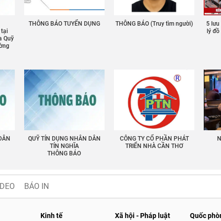
THÔNG BÁO TUYỂN DỤNG
THÔNG BÁO (Truy tìm người)
5 lưu
 tại
lý đ
a Quỹ
ường
 DÂN
QUỸ TÍN DỤNG NHÂN DÂN
CÔNG TY CỔ PHẦN PHÁT
N
TÍN NGHĨA
TRIỂN NHÀ CẦN THƠ
THÔNG BÁO
IDEO
BÁO IN
Kinh tế
Xã hội - Pháp luật
Quốc phòn