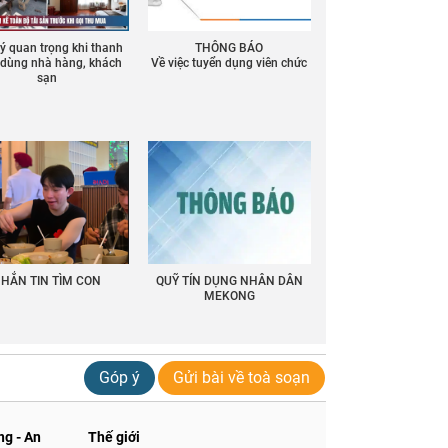
 ý quan trọng khi thanh
THÔNG BÁO
ồ dùng nhà hàng, khách
Về việc tuyển dụng viên chức
sạn
HẮN TIN TÌM CON
QUỸ TÍN DỤNG NHÂN DÂN
MEKONG
Góp ý
Gửi bài về toà soạn
g - An
Thế giới