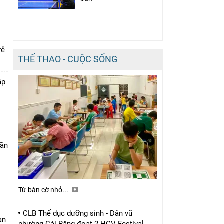
rẻ
THỂ THAO - CUỘC SỐNG
ập
lần
Từ bàn cờ nhỏ...
CLB Thể dục dưỡng sinh - Dân vũ
bàn