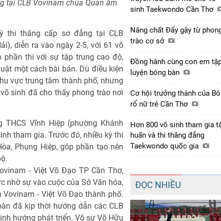
ẳng tại CLB Vovinam chùa Quan âm
sinh Taekwondo Cần Thơ
Nâng chất Đẩy gậy từ phon
ỳ thi thăng cấp sơ đẳng tại CLB
trào cơ sở
, diễn ra vào ngày 2-5, với 61 võ
 phần thi với sự tập trung cao độ,
Đồng hành cùng con em tậ
huật một cách bài bản. Dù điều kiện
luyện bóng bàn
khu vực trung tâm thành phố, nhưng
c võ sinh đã cho thấy phong trào nơi
Cơ hội trưởng thành của B
rổ nữ trẻ Cần Thơ
ng THCS Vĩnh Hiệp (phường Khánh
Hơn 800 võ sinh tham gia t
inh tham gia. Trước đó, nhiều kỳ thi
huấn và thi thăng đẳng
Taekwondo quốc gia
Hòa, Phụng Hiệp, góp phần tạo nên
bộ.
Vovinam - Việt Võ Đạo TP Cần Thơ,
ực nhờ sự vào cuộc của Sở Văn hóa,
ĐỌC NHIỀU
 Vovinam - Việt Võ Đạo thành phố.
đoàn đã kịp thời hướng dẫn các CLB
 định hướng phát triển. Võ sư Võ Hữu