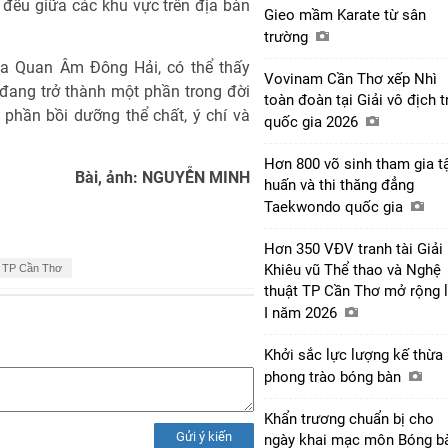
 đều giữa các khu vực trên địa bàn
Gieo mầm Karate từ sân
trường
 Quan Âm Đông Hải, có thể thấy
Vovinam Cần Thơ xếp Nhì
 đang trở thành một phần trong đời
toàn đoàn tại Giải vô địch t
 phần bồi dưỡng thể chất, ý chí và
quốc gia 2026
Hơn 800 võ sinh tham gia t
Bài, ảnh: NGUYỄN MINH
huấn và thi thăng đẳng
Taekwondo quốc gia
Hơn 350 VĐV tranh tài Giải
Khiêu vũ Thể thao và Nghệ
o TP Cần Thơ
thuật TP Cần Thơ mở rộng 
I năm 2026
Khởi sắc lực lượng kế thừa
phong trào bóng bàn
Khẩn trương chuẩn bị cho
Gửi ý kiến
ngày khai mạc môn Bóng 