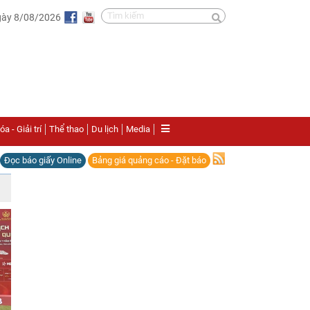
gày 8/08/2026
a - Giải trí
Thể thao
Du lịch
Media
Đọc báo giấy Online
Bảng giá quảng cáo - Đặt báo