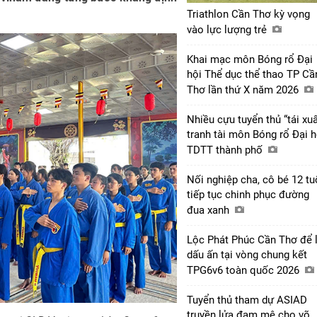
Triathlon Cần Thơ kỳ vọng
vào lực lượng trẻ
Khai mạc môn Bóng rổ Đại
hội Thể dục thể thao TP Cầ
Thơ lần thứ X năm 2026
Nhiều cựu tuyển thủ “tái xuấ
tranh tài môn Bóng rổ Đại h
TDTT thành phố
Nối nghiệp cha, cô bé 12 tu
tiếp tục chinh phục đường
đua xanh
Lộc Phát Phúc Cần Thơ để l
dấu ấn tại vòng chung kết
TPG6v6 toàn quốc 2026
Tuyển thủ tham dự ASIAD
truyền lửa đam mê cho võ