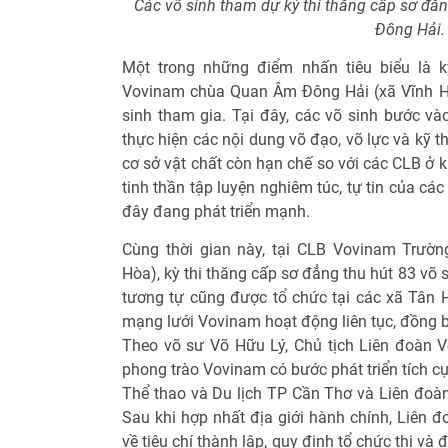
Các võ sinh tham dự kỳ thi thăng cấp sơ đ
Đông Hải.
Một trong những điểm nhấn tiêu biểu là k
Vovinam chùa Quan Âm Đông Hải (xã Vĩnh Hải)
sinh tham gia. Tại đây, các võ sinh bước vào
thực hiện các nội dung võ đạo, võ lực và kỹ t
cơ sở vật chất còn hạn chế so với các CLB ở 
tinh thần tập luyện nghiêm túc, tự tin của cá
đây đang phát triển mạnh.
Cùng thời gian này, tại CLB Vovinam Trườ
Hòa), kỳ thi thăng cấp sơ đẳng thu hút 83 võ s
tương tự cũng được tổ chức tại các xã Tân 
mạng lưới Vovinam hoạt động liên tục, đồng 
Theo võ sư Võ Hữu Lý, Chủ tịch Liên đoàn 
phong trào Vovinam có bước phát triển tích c
Thể thao và Du lịch TP Cần Thơ và Liên đoàn
Sau khi hợp nhất địa giới hành chính, Liên 
về tiêu chí thành lập, quy định tổ chức thi và