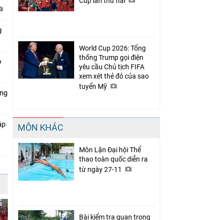
Cup lần thứ hai
g
World Cup 2026: Tổng
thống Trump gọi điện
p
yêu cầu Chủ tịch FIFA
xem xét thẻ đỏ của sao
tuyển Mỹ
óng
ập
MÔN KHÁC
Môn Lặn Đại hội Thể
thao toàn quốc diễn ra
từ ngày 27-11
Bài kiểm tra quan trọng