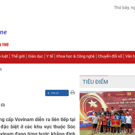
Thứ bảy, n
 luật
Thế giới
Giáo dục
Y tế
Khoa học & Công nghệ
Chuyển đổi số
Văn hó
n
TIÊU ĐIỂM
g cấp Vovinam diễn ra liên tiếp tại
 đặc biệt ở các khu vực thuộc Sóc
Vovinam đang từng bước khẳng định