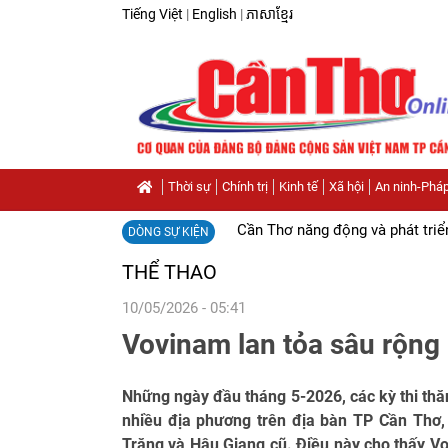
Tiếng Việt
|
English
|
ភាសាខ្មែរ
Thời sự
Chính trị
Kinh tế
Xã hội
An ninh-Pháp
Cần Thơ năng động và phát triể
DÒNG SỰ KIỆN
THỂ THAO
10/05/2026 - 05:41
Vovinam lan tỏa sâu rộng
Những ngày đầu tháng 5-2026, các kỳ thi thăn
nhiều địa phương trên địa bàn TP Cần Thơ,
Trăng và Hậu Giang cũ. Điều này cho thấy 