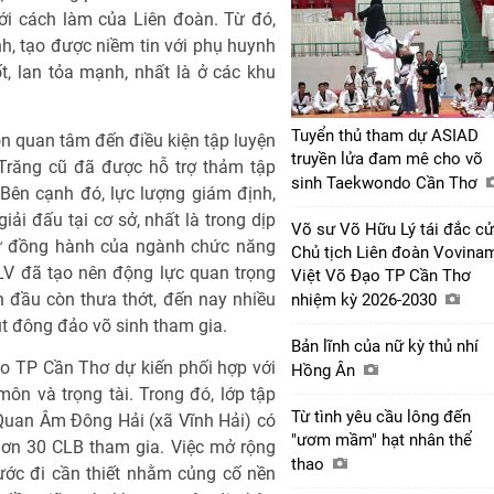
với cách làm của Liên đoàn. Từ đó,
h, tạo được niềm tin với phụ huynh
ốt, lan tỏa mạnh, nhất là ở các khu
Tuyển thủ tham dự ASIAD
n quan tâm đến điều kiện tập luyện
truyền lửa đam mê cho võ
 Trăng cũ đã được hỗ trợ thảm tập
sinh Taekwondo Cần Thơ
 Bên cạnh đó, lực lượng giám định,
giải đấu tại cơ sở, nhất là trong dịp
Võ sư Võ Hữu Lý tái đắc cử
Sự đồng hành của ngành chức năng
Chủ tịch Liên đoàn Vovinam
LV đã tạo nên động lực quan trọng
Việt Võ Đạo TP Cần Thơ
 đầu còn thưa thớt, đến nay nhiều
nhiệm kỳ 2026-2030
t đông đảo võ sinh tham gia.
Bản lĩnh của nữ kỳ thủ nhí
ạo TP Cần Thơ dự kiến phối hợp với
Hồng Ân
ôn và trọng tài. Trong đó, lớp tập
Từ tình yêu cầu lông đến
Quan Âm Đông Hải (xã Vĩnh Hải) có
"ươm mầm" hạt nhân thể
hơn 30 CLB tham gia. Việc mở rộng
thao
ước đi cần thiết nhằm củng cố nền