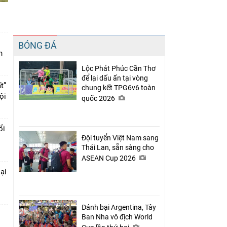
Chia sẻ
BÓNG ĐÁ
Facebook
n
Lộc Phát Phúc Cần Thơ
để lại dấu ấn tại vòng
t”
chung kết TPG6v6 toàn
ội
quốc 2026
ổi
Đội tuyển Việt Nam sang
Thái Lan, sẵn sàng cho
ASEAN Cup 2026
ại
Đánh bại Argentina, Tây
Ban Nha vô địch World