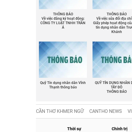
THÔNG BÁO
THÔNG BÁO
Về việc đăng ký hoạt động:
Về việc sửa đổi địa chỉ
CÔNG TY LUẬT TNHH TRẦN
Giấy phép họat động củ
Á
tín dụng nhân dân Tr
Khánh
Chia sẻ
Facebook
Quỹ Tín dụng nhân dân Vĩnh
QUỸ TÍN DỤNG NHÂN
Thạnh thông báo
TÂY ĐÔ
THÔNG BÁO
CẦN THƠ KHMER NGỮ
CANTHO NEWS
V
Thời sự
Chính trị