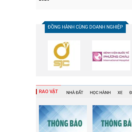
ĐỒNG HÀNH CÙNG DOANH NGHIỆP
RAO VẶT
NHÀ ĐẤT
HỌC HÀNH
XE
Đ