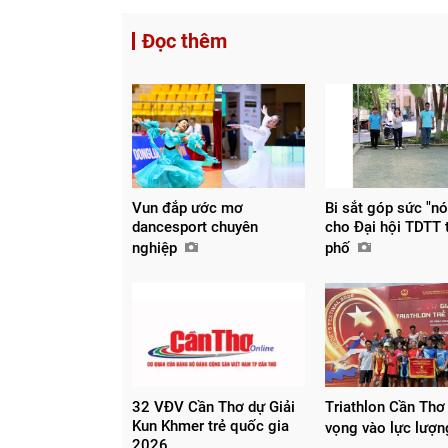
Đọc thêm
Vun đắp ước mơ
Bi sắt góp sức "n
dancesport chuyên
cho Đại hội TDTT 
nghiệp
phố
32 VĐV Cần Thơ dự Giải
Triathlon Cần Thơ
Kun Khmer trẻ quốc gia
vọng vào lực lượn
2026