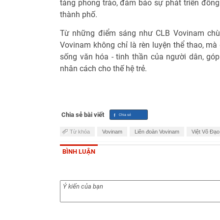
tảng phong trào, đảm bảo sự phát triển đồng
thành phố.
Từ những điểm sáng như CLB Vovinam chùa
Vovinam không chỉ là rèn luyện thể thao, mà
sống văn hóa - tinh thần của người dân, góp
nhân cách cho thế hệ trẻ.
Chia sẻ bài viết
Từ khóa
Vovinam
Liên đoàn Vovinam
Việt Võ Đạ
BÌNH LUẬN