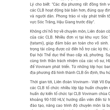
Lý cho biết: "Các địa phương rất đồng tình 
các CLB hoạt động bài bản hơn, đúng quy địn
và người dân. Phong trào vì vậy phát triển t
vực Sóc Trăng, Hậu Giang trước đây".
Không chỉ hỗ trợ về chuyên môn, Liên đoàn cò
của các CLB. Nhiều đơn vị tại khu vực Sóc
(tatami), giúp đảm bảo an toàn cho võ sinh.
trọng tài cũng được cử đến hỗ trợ các kỳ thi, 
Đại hội Thể dục thể thao cấp xã, phường. 
cùng tinh thần trách nhiệm của các võ sư, H
để Vovinam phát triển. Từ những lớp học ban
địa phương đã hình thành CLB ổn định, thu hú
Thời gian tới, Liên đoàn Vovinam - Việt Võ Đ
các CLB tổ chức nhiều lớp tập huấn chuyên m
huấn dự kiến tổ chức tại CLB Vovinam chùa 
khoảng 90-100 HLV, hướng dẫn viên đến từ 
đào tạo, nâng cao trình độ chuyên môn là b