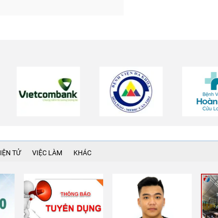
IỆN TỬ
VIỆC LÀM
KHÁC