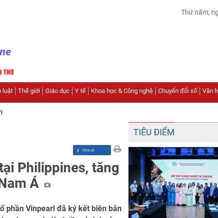
Thứ năm, n
 luật
Thế giới
Giáo dục
Y tế
Khoa học & Công nghệ
Chuyển đổi số
Văn hó
n
TIÊU ĐIỂM
ại Philippines, tăng
g Nam Á
ổ phần Vinpearl đã ký kết biên bản