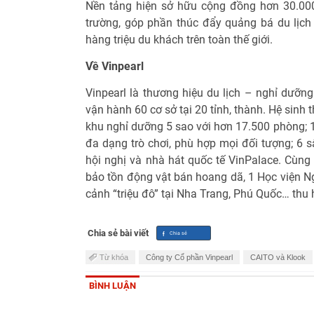
Nền tảng hiện sở hữu cộng đồng hơn 30.000
trường, góp phần thúc đẩy quảng bá du lịc
hàng triệu du khách trên toàn thế giới.
Về Vinpearl
Vinpearl là thương hiệu du lịch – nghỉ dưỡng
vận hành 60 cơ sở tại 20 tỉnh, thành. Hệ sinh
khu nghỉ dưỡng 5 sao với hơn 17.500 phòng; 
đa dạng trò chơi, phù hợp mọi đối tượng; 6 
hội nghị và nhà hát quốc tế VinPalace. Cùng
bảo tồn động vật bán hoang dã, 1 Học viện Ng
cảnh “triệu đô” tại Nha Trang, Phú Quốc… thu
Chia sẻ bài viết
Từ khóa
Công ty Cổ phần Vinpearl
CAITO và Klook
BÌNH LUẬN