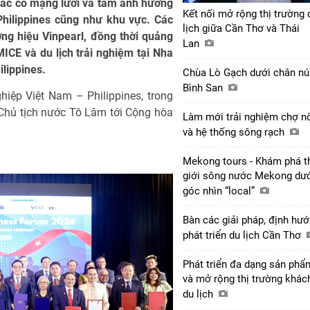
tác có mạng lưới và tầm ảnh hưởng
Kết nối mở rộng thị trường 
 Philippines cũng như khu vực. Các
lịch giữa Cần Thơ và Thái
ơng hiệu Vinpearl, đồng thời quảng
Lan
ICE và du lịch trải nghiệm tại Nha
lippines.
Chùa Lò Gạch dưới chân nú
Bình San
iệp Việt Nam – Philippines, trong
Chủ tịch nước Tô Lâm tới Cộng hòa
Làm mới trải nghiệm chợ n
và hệ thống sông rạch
Mekong tours - Khám phá t
giới sông nước Mekong dư
góc nhìn “local”
Bàn các giải pháp, định hư
phát triển du lịch Cần Thơ
Phát triển đa dạng sản phẩ
và mở rộng thị trường khác
du lịch