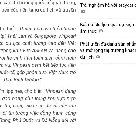
i các thị trường quốc tế quan trọng,
Trải nghiệm hè với staycat
trên các nền tảng du lịch và truyền
Kết nối du lịch qua sự kiện
ho biết:
“Thông qua các thỏa thuận
ẩm thực
tại Thái Lan và Singapore, Vinpearl
h du lịch chất lượng cao đến Việt
Phát triển đa dạng sản phẩ
g trong khu vực ASEAN và nâng cao
và mở rộng thị trường khác
du lịch
ới hệ sinh thái toàn diện gồm nghỉ
ch vụ, Vinpearl cam kết tiếp tục tiên
uốc tế, góp phần đưa Việt Nam trở
- Thái Bình Dương.”
ilippines, cho biết:
“Vinpearl đang
ộc đáo hàng đầu trong khu vực hiện
u trú, công viên chủ đề và các trải
 tôi tin tưởng việc đồng hành cùng
 Trang, Phú Quốc và Đà Nẵng đối với