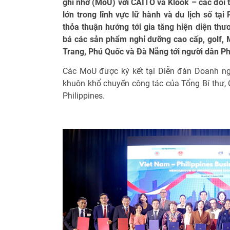
ghi nhớ (MoU) với CAITO và Klook – các đối 
lớn trong lĩnh vực lữ hành và du lịch số tại
thỏa thuận hướng tới gia tăng hiện diện thư
bá các sản phẩm nghỉ dưỡng cao cấp, golf, M
Trang, Phú Quốc và Đà Nẵng tới người dân Phi
Các MoU được ký kết tại Diễn đàn Doanh ngh
khuôn khổ chuyến công tác của Tổng Bí thư, 
Philippines.