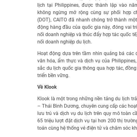
lịch tại Philippines, được thành lập vào n
không ngừng mở rộng cùng sự phối hợp chặ
(DOT), CAITO đã nhanh chóng trở thành một
động hàng đầu của quốc gia này, đóng vai trò 
nối doanh nghiệp và thúc đẩy hợp tác quốc tế,
nối doanh nghiệp du lịch.
Hoạt động dựa trên tầm nhìn quảng bá các đ
văn hóa, ẩm thực và dịch vụ của Philippines
sắc du lịch quốc gia thông qua hợp tác, đồn
triển bền vững.
Về Klook
Klook là một trong những nền tảng du lịch t
– Thái Bình Dương, chuyên cung cấp các hoạt
lưu trú và dịch vụ du lịch trên quy mô toàn 
65 triệu lượt đặt dịch vụ tại hơn 200 thị trư
toán cùng hệ thống vé điện tử và chăm sóc k