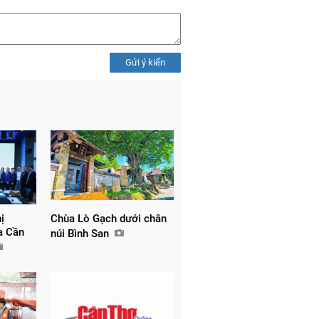
Gửi ý kiến
ị
Chùa Lò Gạch dưới chân
ữa Cần
núi Bình San