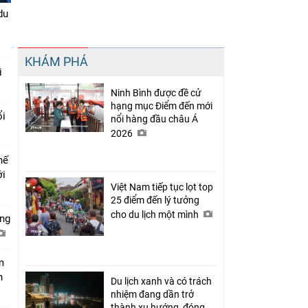
du
Chia sẻ
KHÁM PHÁ
Facebook
i
Ninh Bình được đề cử
hạng mục Điểm đến mới
ổi
nổi hàng đầu châu Á
2026
hế
ới
Việt Nam tiếp tục lọt top
25 điểm đến lý tưởng
cho du lịch một mình
ớng
m
h
Du lịch xanh và có trách
nhiệm đang dần trở
thành xu hướng, đóng