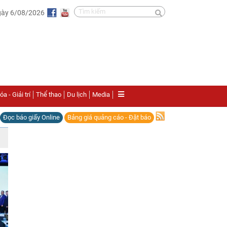
gày 6/08/2026
a - Giải trí
Thể thao
Du lịch
Media
Đọc báo giấy Online
Bảng giá quảng cáo - Đặt báo