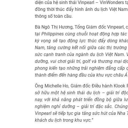
diện của hệ sinh thái Vinpearl – VinWonders tạ
đồng thời thúc đẩy hình ảnh du lịch Việt Nam 
thông số toàn cầu.
Bà Ngô Thị Hương, Tổng Giám đốc Vinpearl, c
tại Philippines cùng chuỗi hoạt động hợp tác 
kỳ vọng sẽ tạo động lực thúc đẩy dòng khác
Nam, tăng cường kết nối giữa các thị trườn
sức cạnh tranh của ngành du lịch Việt Nam. V
dưỡng, vui chơi giải trí, golf và thương mại dị
phong kiến tạo những trải nghiệm đẳng cấp q
thành điểm đến hàng đầu của khu vực châu Á 
Ông Michelle Ho, Giám đốc Điều hành Klook Ph
sở hữu một hệ sinh thái du lịch – giải trí đ
nay, với khả năng phát triển đồng bộ giữa lư
nghiệm nghỉ dưỡng – giải trí đặc sắc. Chúng
Vinpearl sẽ tiếp tục gia tăng sức hút của Nha
khách du lịch trong khu vực.”