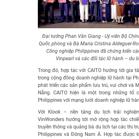
Đại tướng Phan Văn Giang - Uỷ viên Bộ Chính
Quốc phòng và Bà Maria Cristina Aldeguer-R
Công nghiệp Philippines đã chứng kiến các
Vinpearl và các đối tác lữ hành – du l
Trong đó, hợp tác với CAITO hướng tới gia t
trong cộng đồng doanh nghiệp lữ hành tại Phi
phát triển các sản phẩm lưu trú, vui chơi và
Nẵng. CAITO hiện là một trong những tổ c
Philippines với mạng lưới doanh nghiệp lữ hà
Với Klook – nền tảng du lịch trải nghiệ
VinWonders hướng tới mở rộng hợp tác chiế
truyền thông và quảng bá du lịch tại các thị t
Philippines và Đông Nam Á. Hợp tác được 