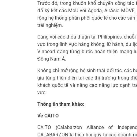
Trước đó, trong khuôn khổ chuyến công tác t
đã ký kết các MoU với Agoda, AirAsia MOVE
rộng hệ thống phân phối quốc tế cho các sản 
trải nghiệm.
Cùng với các thỏa thuận tại Philippines, chuỗi
vực trong lĩnh vực hàng không, lữ hành, du lị
Vinpearl đang từng bước hoàn thiện mạng lưới
Đông Nam Á.
Không chỉ mở rộng hệ sinh thái đối tác, các h
gia tăng hiện diện tại các thị trường trọng đ
khách quốc tế và nâng cao năng lực cạnh tra
vực.
Thông tin tham khảo:
Về CAITO
CAITO (Calabarzon Alliance of Indepen
CALABARZON là hiệp hội quy tụ các doanh ngh