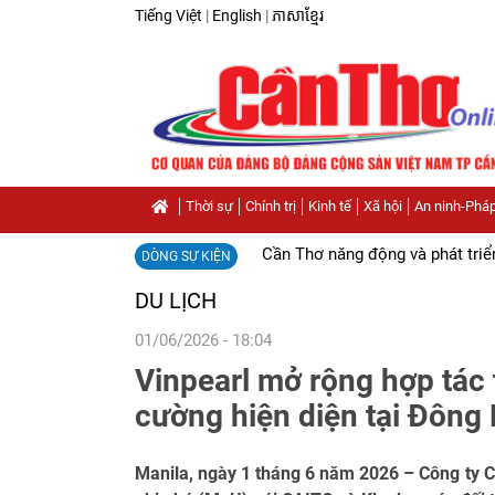
Tiếng Việt
|
English
|
ភាសាខ្មែរ
Thời sự
Chính trị
Kinh tế
Xã hội
An ninh-Pháp
Cần Thơ năng động và phát triể
DÒNG SỰ KIỆN
DU LỊCH
01/06/2026 - 18:04
Vinpearl mở rộng hợp tác t
cường hiện diện tại Đôn
Manila, ngày 1 tháng 6 năm 2026 – Công ty C