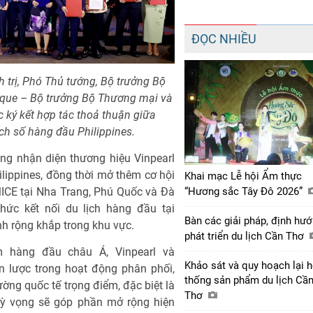
ĐỌC NHIỀU
 trị, Phó Thủ tướng, Bộ trưởng Bộ
oque – Bộ trưởng Bộ Thương mại và
 ký kết hợp tác thoả thuận giữa
ịch số hàng đầu Philippines.
ăng nhận diện thương hiệu Vinpearl
lippines, đồng thời mở thêm cơ hội
Khai mạc Lễ hội Ẩm thực
 MICE tại Nha Trang, Phú Quốc và Đà
“Hương sắc Tây Đô 2026”
hức kết nối du lịch hàng đầu tại
Bàn các giải pháp, định hư
nh rộng khắp trong khu vực.
phát triển du lịch Cần Thơ
m hàng đầu châu Á, Vinpearl và
Khảo sát và quy hoạch lại 
n lược trong hoạt động phân phối,
thống sản phẩm du lịch Cầ
rường quốc tế trọng điểm, đặc biệt là
Thơ
kỳ vọng sẽ góp phần mở rộng hiện