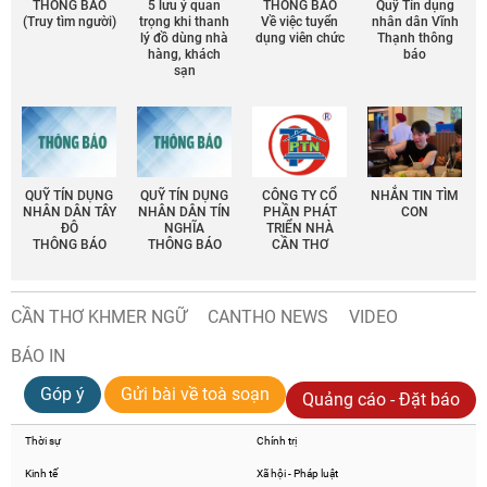
THÔNG BÁO
5 lưu ý quan
THÔNG BÁO
Quỹ Tín dụng
(Truy tìm người)
trọng khi thanh
Về việc tuyển
nhân dân Vĩnh
lý đồ dùng nhà
dụng viên chức
Thạnh thông
hàng, khách
báo
sạn
QUỸ TÍN DỤNG
QUỸ TÍN DỤNG
CÔNG TY CỔ
NHẮN TIN TÌM
NHÂN DÂN TÂY
NHÂN DÂN TÍN
PHẦN PHÁT
CON
ĐÔ
NGHĨA
TRIỂN NHÀ
THÔNG BÁO
THÔNG BÁO
CẦN THƠ
CẦN THƠ KHMER NGỮ
CANTHO NEWS
VIDEO
BÁO IN
Góp ý
Gửi bài về toà soạn
Quảng cáo - Đặt báo
Thời sự
Chính trị
Kinh tế
Xã hội - Pháp luật