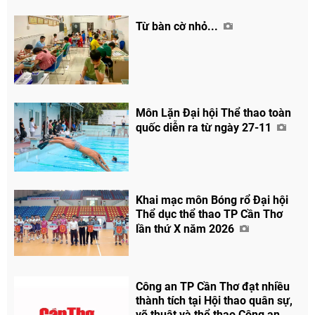
Từ bàn cờ nhỏ...
Môn Lặn Đại hội Thể thao toàn
quốc diễn ra từ ngày 27-11
Chia sẻ
Facebook
Khai mạc môn Bóng rổ Đại hội
Thể dục thể thao TP Cần Thơ
lần thứ X năm 2026
Công an TP Cần Thơ đạt nhiều
thành tích tại Hội thao quân sự,
võ thuật và thể thao Công an