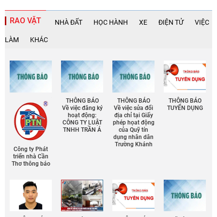
RAO VẶT
NHÀ ĐẤT
HỌC HÀNH
XE
ĐIỆN TỬ
VIỆC
LÀM
KHÁC
THÔNG BÁO
THÔNG BÁO
THÔNG BÁO
Về việc đăng ký
Về việc sửa đổi
TUYỂN DỤNG
hoạt động:
địa chỉ tại Giấy
CÔNG TY LUẬT
phép họat động
TNHH TRẦN Á
của Quỹ tín
dụng nhân dân
Trường Khánh
Công ty Phát
triển nhà Cần
Thơ thông báo