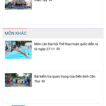
MÔN KHÁC
Môn Lặn Đại hội Thể thao toàn quốc diễn ra
từ ngày 27-11
Bài kiểm tra quan trọng của Điền kinh Cần
Thơ