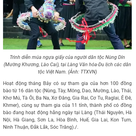
Trình diễn múa ngựa giấy của người dân tộc Nùng Dín
(Mường Khương, Lào Cai), tại Làng Văn hóa-Du lịch các dân
tộc Việt Nam. (Ảnh: TTXVN)
Hoạt động tháng Bảy có sự tham gia của hơn 100 đồng
bào từ 16 dân tộc (Nùng, Tày, Mông, Dao, Mường, Lào, Thái,
Khơ Mú, Tà Ôi, Ba Na, Xơ Đăng, Gia Rai, Cơ Tu, Raglai, Ê Đê,
Khmer), cùng sự tham gia của 11 tỉnh, thành phố có đồng
bào đang hoạt động hằng ngày tại Làng (Thái Nguyên, Hà
Nội, Hà Giang, Sơn La, Hòa Bình, Huế, Gia Lai, Kon Tum,
Ninh Thuận, Đắk Lắk, Sóc Trăng)./.