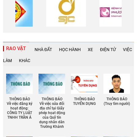
RAO VẶT
NHÀ ĐẤT
HỌC HÀNH
XE
ĐIỆN TỬ
VIỆC
LÀM
KHÁC
THÔNG BÁO
THÔNG BÁO
THÔNG BÁO
THÔNG BÁO
Về việc đăng ký
Về việc sửa đổi
TUYỂN DỤNG
(Truy tìm người)
hoạt động:
địa chỉ tại Giấy
CÔNG TY LUẬT
phép họat động
TNHH TRẦN Á
của Quỹ tín
dụng nhân dân
Trường Khánh