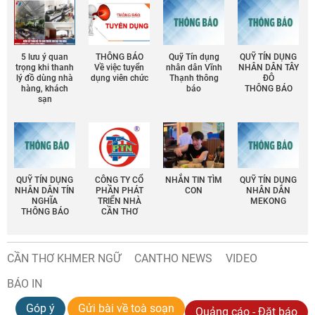
5 lưu ý quan
THÔNG BÁO
Quỹ Tín dụng
QUỸ TÍN DỤNG
trọng khi thanh
Về việc tuyển
nhân dân Vĩnh
NHÂN DÂN TÂY
lý đồ dùng nhà
dụng viên chức
Thạnh thông
ĐÔ
hàng, khách
báo
THÔNG BÁO
sạn
QUỸ TÍN DỤNG
CÔNG TY CỔ
NHẮN TIN TÌM
QUỸ TÍN DỤNG
NHÂN DÂN TÍN
PHẦN PHÁT
CON
NHÂN DÂN
NGHĨA
TRIỂN NHÀ
MEKONG
THÔNG BÁO
CẦN THƠ
CẦN THƠ KHMER NGỮ
CANTHO NEWS
VIDEO
BÁO IN
Góp ý
Gửi bài về toà soạn
Quảng cáo - Đặt báo