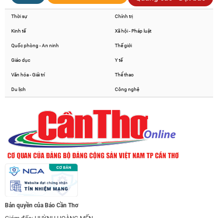
Thời sự
Chính trị
Kinh tế
Xã hội - Pháp luật
Quốc phòng - An ninh
Thế giới
Giáo dục
Y tế
Văn hóa - Giải trí
Thể thao
Du lịch
Công nghệ
Bản quyền của Báo Cần Thơ