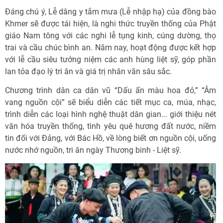
Đáng chú ý, Lễ dâng y tắm mưa (Lễ nhập hạ) của đồng bào
Khmer sẽ được tái hiện, là nghi thức truyền thống của Phật
giáo Nam tông với các nghi lễ tụng kinh, cúng dường, thọ
trai và cầu chúc bình an. Năm nay, hoạt động được kết hợp
với lễ cầu siêu tưởng niệm các anh hùng liệt sỹ, góp phần
lan tỏa đạo lý tri ân và giá trị nhân văn sâu sắc.
Chương trình dân ca dân vũ “Dấu ấn màu hoa đỏ,” “Âm
vang nguồn cội” sẽ biểu diễn các tiết mục ca, múa, nhạc,
trình diễn các loại hình nghệ thuật dân gian... giới thiệu nét
văn hóa truyền thống, tình yêu quê hương đất nước, niềm
tin đối với Đảng, với Bác Hồ, về lòng biết ơn nguồn cội, uống
nước nhớ nguồn, tri ân ngày Thương binh - Liệt sỹ.