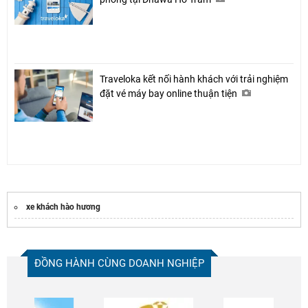
Traveloka kết nối hành khách với trải nghiệm
đặt vé máy bay online thuận tiện
xe khách hào hương
ĐỒNG HÀNH CÙNG DOANH NGHIỆP