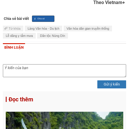
Theo Vietnam+
Chia sẻ bài viết
Từ khóa
Làng Văn hóa - Du lịch
Văn hóa dân gian truyền thống
Lễ dâng y tắm mưa
Dân tộc Nùng Dín
BÌNH LUẬN
Gửi ý kiến
Đọc thêm