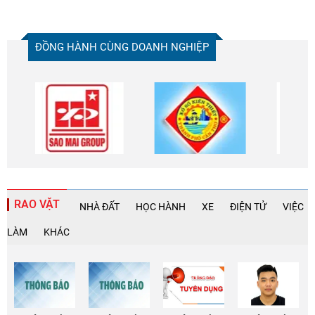
ĐỒNG HÀNH CÙNG DOANH NGHIỆP
RAO VẶT
NHÀ ĐẤT
HỌC HÀNH
XE
ĐIỆN TỬ
VIỆC
LÀM
KHÁC