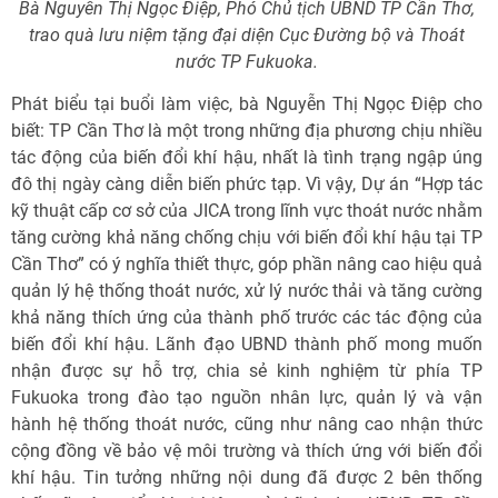
Bà Nguyễn Thị Ngọc Điệp, Phó Chủ tịch UBND TP Cần Thơ,
trao quà lưu niệm tặng đại diện Cục Đường bộ và Thoát
nước TP Fukuoka.
Phát biểu tại buổi làm việc, bà Nguyễn Thị Ngọc Điệp cho
biết: TP Cần Thơ là một trong những địa phương chịu nhiều
tác động của biến đổi khí hậu, nhất là tình trạng ngập úng
đô thị ngày càng diễn biến phức tạp. Vì vậy, Dự án “Hợp tác
kỹ thuật cấp cơ sở của JICA trong lĩnh vực thoát nước nhằm
tăng cường khả năng chống chịu với biến đổi khí hậu tại TP
Cần Thơ” có ý nghĩa thiết thực, góp phần nâng cao hiệu quả
quản lý hệ thống thoát nước, xử lý nước thải và tăng cường
khả năng thích ứng của thành phố trước các tác động của
biến đổi khí hậu. Lãnh đạo UBND thành phố mong muốn
nhận được sự hỗ trợ, chia sẻ kinh nghiệm từ phía TP
Fukuoka trong đào tạo nguồn nhân lực, quản lý và vận
hành hệ thống thoát nước, cũng như nâng cao nhận thức
cộng đồng về bảo vệ môi trường và thích ứng với biến đổi
khí hậu. Tin tưởng những nội dung đã được 2 bên thống