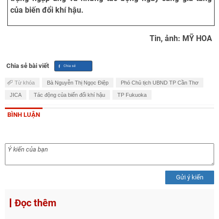
của biến đổi khí hậu.
Tin, ảnh: MỸ HOA
Chia sẻ bài viết
Từ khóa
Bà Nguyễn Thị Ngọc Điệp
Phó Chủ tịch UBND TP Cần Thơ
JICA
Tác động của biến đổi khí hậu
TP Fukuoka
BÌNH LUẬN
Gửi ý kiến
Đọc thêm