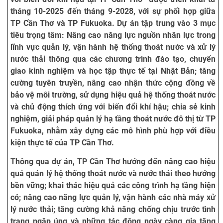
tháng 10-2025 đến tháng 9-2028, với sự phối hợp giữa
TP Cần Thơ và TP Fukuoka. Dự án tập trung vào 3 mục
tiêu trọng tâm: Nâng cao năng lực nguồn nhân lực trong
lĩnh vực quản lý, vận hành hệ thống thoát nước và xử lý
nước thải thông qua các chương trình đào tạo, chuyển
giao kinh nghiệm và học tập thực tế tại Nhật Bản; tăng
cường tuyên truyền, nâng cao nhận thức cộng đồng về
bảo vệ môi trường, sử dụng hiệu quả hệ thống thoát nước
và chủ động thích ứng với biến đổi khí hậu; chia sẻ kinh
nghiệm, giải pháp quản lý hạ tầng thoát nước đô thị từ TP
Fukuoka, nhằm xây dựng các mô hình phù hợp với điều
kiện thực tế của TP Cần Thơ.
Thông qua dự án, TP Cần Thơ hướng đến nâng cao hiệu
quả quản lý hệ thống thoát nước và nước thải theo hướng
bền vững; khai thác hiệu quả các công trình hạ tầng hiện
có; nâng cao năng lực quản lý, vận hành các nhà máy xử
lý nước thải; tăng cường khả năng chống chịu trước tình
trạng ngập úng và những tác động ngày càng gia tăng