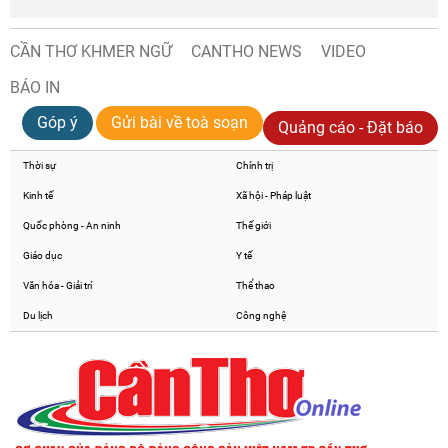
CẦN THƠ KHMER NGỮ
CANTHO NEWS
VIDEO
BÁO IN
Góp ý
Gửi bài về toà soạn
Quảng cáo - Đặt báo
Thời sự
Chính trị
Kinh tế
Xã hội - Pháp luật
Quốc phòng - An ninh
Thế giới
Giáo dục
Y tế
Văn hóa - Giải trí
Thể thao
Du lịch
Công nghệ