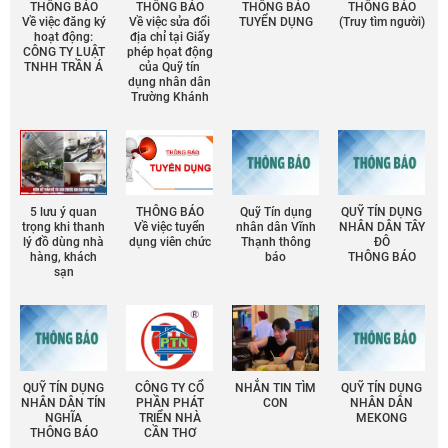
THÔNG BÁO
THÔNG BÁO
THÔNG BÁO
THÔNG BÁO
Về việc đăng ký
Về việc sửa đổi
TUYỂN DỤNG
(Truy tìm người)
hoạt động:
địa chỉ tại Giấy
CÔNG TY LUẬT
phép họat động
TNHH TRẦN Á
của Quỹ tín
dụng nhân dân
Trường Khánh
5 lưu ý quan
THÔNG BÁO
Quỹ Tín dụng
QUỸ TÍN DỤNG
trọng khi thanh
Về việc tuyển
nhân dân Vĩnh
NHÂN DÂN TÂY
lý đồ dùng nhà
dụng viên chức
Thạnh thông
ĐÔ
hàng, khách
báo
THÔNG BÁO
sạn
QUỸ TÍN DỤNG
CÔNG TY CỔ
NHẮN TIN TÌM
QUỸ TÍN DỤNG
NHÂN DÂN TÍN
PHẦN PHÁT
CON
NHÂN DÂN
NGHĨA
TRIỂN NHÀ
MEKONG
THÔNG BÁO
CẦN THƠ