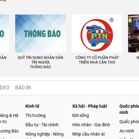
 DÂN
QUỸ TÍN DỤNG NHÂN DÂN
CÔNG TY CỔ PHẦN PHÁT
N
TÍN NGHĨA
TRIỂN NHÀ CẦN THƠ
THÔNG BÁO
IDEO
BÁO IN
Kinh tế
Xã hội - Pháp luật
Quốc phòn
ninh
Đảng & Hệ
Thị trường
Đời sống
 trị
Quốc phò
Đầu tư - Tài chính
Hôn nhân - Gia đình
gương Bác
An ninh
Nông nghiệp - Nông
Nhịp cầu nhân ái