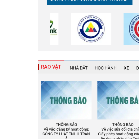
RAO VẶT
NHÀ ĐẤT
HỌC HÀNH
XE
Đ
THÔNG BÁO
THÔNG BÁO
Về việc đăng ký hoạt động:
Về việc sửa đổi địa chỉ
CÔNG TY LUẬT TNHH TRẦN
Giấy phép họat động củ
Á
tín dụng nhân dân Tr