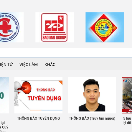
IỆN TỬ
VIỆC LÀM
KHÁC
THÔNG BÁO TUYỂN DỤNG
THÔNG BÁO (Truy tìm người)
5 lưu
 tại
lý đ
a Quỹ
ường