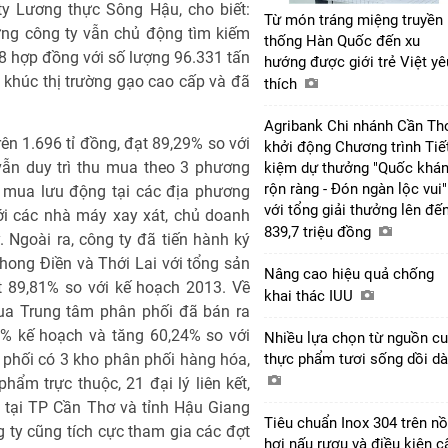
y Lương thực Sông Hậu, cho biết:
Từ món tráng miệng truyền
ưng công ty vẫn chủ động tìm kiếm
thống Hàn Quốc đến xu
88 hợp đồng với số lượng 96.331 tấn
hướng được giới trẻ Việt yê
n khúc thị trường gạo cao cấp và đã
thích
Agribank Chi nhánh Cần Th
n 1.696 tỉ đồng, đạt 89,29% so với
khởi động Chương trình Tiế
vẫn duy trì thu mua theo 3 phương
kiệm dự thưởng "Quốc khá
rộn ràng - Đón ngàn lộc vui"
u mua lưu động tại các địa phương
với tổng giải thưởng lên đế
ới các nhà máy xay xát, chủ doanh
839,7 triệu đồng
. Ngoài ra, công ty đã tiến hành ký
Phong Điền và Thới Lai với tổng sản
Nâng cao hiệu quả chống
t 89,81% so với kế hoạch 2013. Về
khai thác IUU
ua Trung tâm phân phối đã bán ra
13% kế hoạch và tăng 60,24% so với
Nhiều lựa chọn từ nguồn c
phối có 3 kho phân phối hàng hóa,
thực phẩm tươi sống dồi d
hẩm trực thuộc, 21 đại lý liên kết,
 tại TP Cần Thơ và tỉnh Hậu Giang
Tiêu chuẩn Inox 304 trên nồ
ty cũng tích cực tham gia các đợt
hơi nấu rượu và điều kiện c