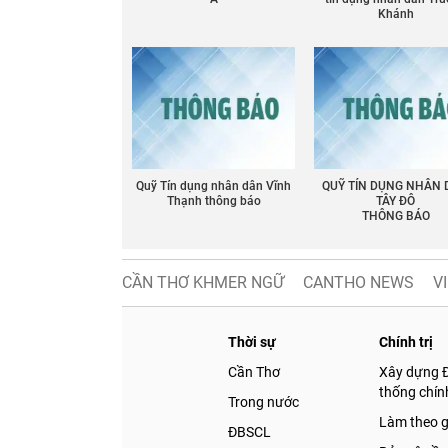
Khánh
Quỹ Tín dụng nhân dân Vĩnh
QUỸ TÍN DỤNG NHÂN
Thạnh thông báo
TÂY ĐÔ
THÔNG BÁO
CẦN THƠ KHMER NGỮ
CANTHO NEWS
V
Thời sự
Chính trị
Cần Thơ
Xây dựng 
thống chính
Trong nước
Làm theo 
ĐBSCL