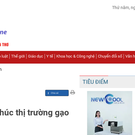
Thứ năm, n
 luật
Thế giới
Giáo dục
Y tế
Khoa học & Công nghệ
Chuyển đổi số
Văn hó
n
TIÊU ĐIỂM
húc thị trường gạo