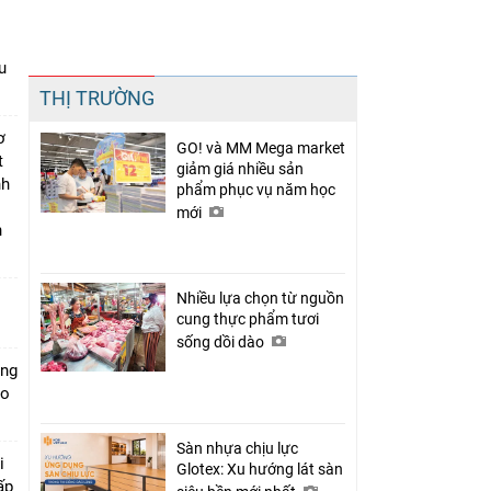
u
Chia sẻ
THỊ TRƯỜNG
Facebook
ơ
GO! và MM Mega market
t
giảm giá nhiều sản
nh
phẩm phục vụ năm học
mới
n
Nhiều lựa chọn từ nguồn
cung thực phẩm tươi
sống dồi dào
ung
ào
Sàn nhựa chịu lực
i
Glotex: Xu hướng lát sàn
ấp