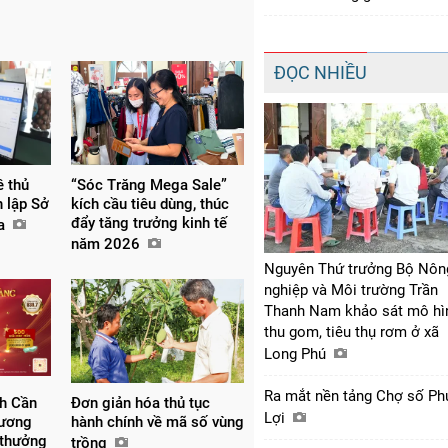
ĐỌC NHIỀU
ề thủ
“Sóc Trăng Mega Sale”
h lập Sở
kích cầu tiêu dùng, thúc
đẩy tăng trưởng kinh tế
óa
năm 2026
Nguyên Thứ trưởng Bộ Nôn
nghiệp và Môi trường Trần
Thanh Nam khảo sát mô hì
thu gom, tiêu thụ rơm ở xã
Long Phú
Ra mắt nền tảng Chợ số Ph
nh Cần
Đơn giản hóa thủ tục
Lợi
hương
hành chính về mã số vùng
 thưởng
trồng