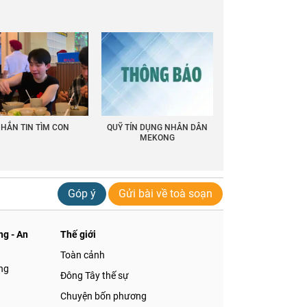
HẮN TIN TÌM CON
QUỸ TÍN DỤNG NHÂN DÂN
MEKONG
Góp ý
Gửi bài về toà soạn
g - An
Thế giới
Toàn cảnh
ng
Đông Tây thế sự
Chuyện bốn phương