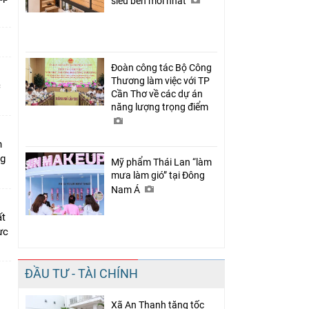
siêu bền mới nhất
Đoàn công tác Bộ Công
Thương làm việc với TP
c
Cần Thơ về các dự án
năng lượng trọng điểm
n
ng
Mỹ phẩm Thái Lan “làm
mưa làm gió” tại Đông
Nam Á
ất
ực
ĐẦU TƯ - TÀI CHÍNH
Xã An Thạnh tăng tốc