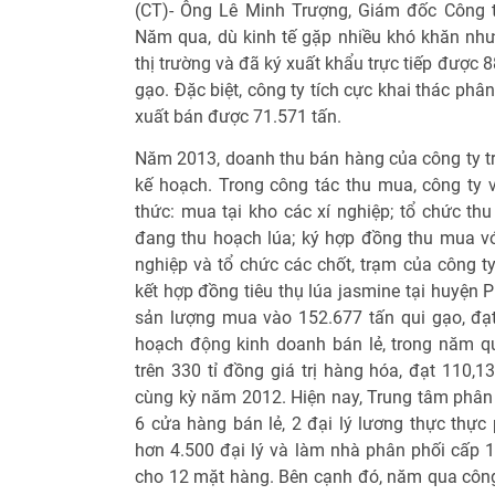
(CT)- Ông Lê Minh Trượng, Giám đốc Công t
Năm qua, dù kinh tế gặp nhiều khó khăn nh
thị trường và đã ký xuất khẩu trực tiếp được 
gạo. Đặc biệt, công ty tích cực khai thác phâ
xuất bán được 71.571 tấn.
Năm 2013, doanh thu bán hàng của công ty trê
kế hoạch. Trong công tác thu mua, công ty 
thức: mua tại kho các xí nghiệp; tổ chức th
đang thu hoạch lúa; ký hợp đồng thu mua v
nghiệp và tổ chức các chốt, trạm của công ty
kết hợp đồng tiêu thụ lúa jasmine tại huyện 
sản lượng mua vào 152.677 tấn qui gạo, đạ
hoạch động kinh doanh bán lẻ, trong năm q
trên 330 tỉ đồng giá trị hàng hóa, đạt 110,
cùng kỳ năm 2012. Hiện nay, Trung tâm phân 
6 cửa hàng bán lẻ, 2 đại lý lương thực thực p
hơn 4.500 đại lý và làm nhà phân phối cấp 1
cho 12 mặt hàng. Bên cạnh đó, năm qua công 