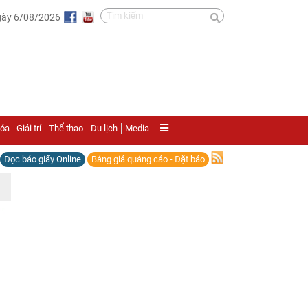
gày 6/08/2026
a - Giải trí
Thể thao
Du lịch
Media
Đọc báo giấy Online
Bảng giá quảng cáo - Đặt báo