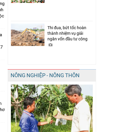
úng
nh
Lộc
Thi đua, bứt tốc hoàn
thành nhiệm vụ giải
a
ngân vốn đầu tư công
m7
NÔNG NGHIỆP - NÔNG THÔN
i
n
Thơ