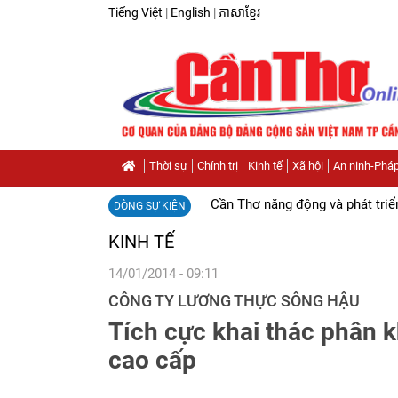
Tiếng Việt
|
English
|
ភាសាខ្មែរ
Thời sự
Chính trị
Kinh tế
Xã hội
An ninh-Pháp
Cần Thơ năng động và phát triể
DÒNG SỰ KIỆN
KINH TẾ
14/01/2014 - 09:11
CÔNG TY LƯƠNG THỰC SÔNG HẬU
Tích cực khai thác phân k
cao cấp