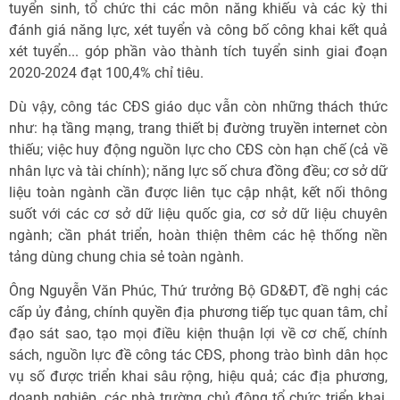
tuyển sinh, tổ chức thi các môn năng khiếu và các kỳ thi
đánh giá năng lực, xét tuyển và công bố công khai kết quả
xét tuyển... góp phần vào thành tích tuyển sinh giai đoạn
2020-2024 đạt 100,4% chỉ tiêu.
Dù vậy, công tác CĐS giáo dục vẫn còn những thách thức
như: hạ tầng mạng, trang thiết bị đường truyền internet còn
thiếu; việc huy động nguồn lực cho CĐS còn hạn chế (cả về
nhân lực và tài chính); năng lực số chưa đồng đều; cơ sở dữ
liệu toàn ngành cần được liên tục cập nhật, kết nối thông
suốt với các cơ sở dữ liệu quốc gia, cơ sở dữ liệu chuyên
ngành; cần phát triển, hoàn thiện thêm các hệ thống nền
tảng dùng chung chia sẻ toàn ngành.
Ông Nguyễn Văn Phúc, Thứ trưởng Bộ GD&ĐT, đề nghị các
cấp ủy đảng, chính quyền địa phương tiếp tục quan tâm, chỉ
đạo sát sao, tạo mọi điều kiện thuận lợi về cơ chế, chính
sách, nguồn lực đề công tác CĐS, phong trào bình dân học
vụ số được triển khai sâu rộng, hiệu quả; các địa phương,
doanh nghiệp, các nhà trường chủ động tổ chức triển khai,