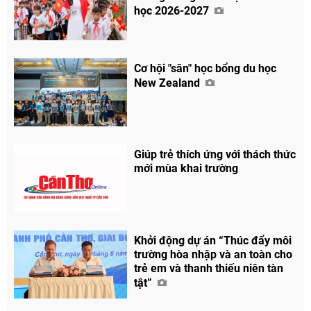
học 2026-2027
Cơ hội "săn" học bổng du học
New Zealand
Giúp trẻ thích ứng với thách thức
mới mùa khai trường
Khởi động dự án “Thúc đẩy môi
trường hòa nhập và an toàn cho
trẻ em và thanh thiếu niên tàn
tật”