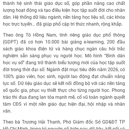
thành hệ sinh thái giáo dục số, góp phần nâng cao chất
lượng hoạt động và tạo điều kiện học tập suốt đời cho nhân
dân. Hệ thống dữ liệu ngành, nền tảng học liệu số, các khóa
học trực tuyến… đã giúp phổ cập tri thức nhanh, rộng khắp.
Theo ông Tô Hồng Nam, tính riêng giáo dục phổ thông
(GDPT) đã có hơn 10.000 bài giảng e-learning, 200 đầu
sách giáo khoa điện tử và hàng chục ngàn câu hỏi trắc
nghiệm sẵn sàng phục vụ người học. Mô hình “Bình dân
học vụ số” đang trở thành biểu tượng mới của học tập suốt
đời trong thời đại số. Ngành đặt mục tiêu đến năm 2026, có
100% giáo viên, học sinh, người lao động đạt chuẩn năng
lực số. Dữ liệu giáo dục sẽ kết nối đồng bộ với các nền tảng
số quốc gia, phục vụ thiết thực cho từng người học. Phong
trào thi đua đang lan tỏa mạnh mẽ, cổ vũ toàn ngành quyết
tâm CĐS vì một nền giáo dục hiện đại, hội nhập và nhân
văn.
Theo bà Trương Hải Thanh, Phó Giám đốc Sở GD&ĐT TP
Hồ Chí Minh, trong kỷ nguyên số hiện nay, dữ liệu, kết nối và