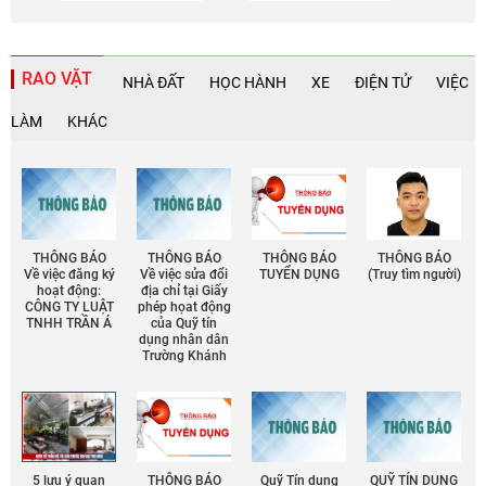
RAO VẶT
NHÀ ĐẤT
HỌC HÀNH
XE
ĐIỆN TỬ
VIỆC
LÀM
KHÁC
THÔNG BÁO
THÔNG BÁO
THÔNG BÁO
THÔNG BÁO
Về việc đăng ký
Về việc sửa đổi
TUYỂN DỤNG
(Truy tìm người)
hoạt động:
địa chỉ tại Giấy
CÔNG TY LUẬT
phép họat động
TNHH TRẦN Á
của Quỹ tín
dụng nhân dân
Trường Khánh
5 lưu ý quan
THÔNG BÁO
Quỹ Tín dụng
QUỸ TÍN DỤNG