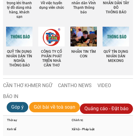
trọng khi thanh
Về việc tuyển
nhân dân Vĩnh
NHÂN DÂN TÂY
lý đồ dùng nhà
dụng viên chức
Thạnh thông
ĐÔ
hàng, khách
báo
THÔNG BÁO
sạn
QUỸ TÍN DỤNG
CÔNG TY CỔ
NHẮN TIN TÌM
QUỸ TÍN DỤNG
NHÂN DÂN TÍN
PHẦN PHÁT
CON
NHÂN DÂN
NGHĨA
TRIỂN NHÀ
MEKONG
THÔNG BÁO
CẦN THƠ
CẦN THƠ KHMER NGỮ
CANTHO NEWS
VIDEO
BÁO IN
Góp ý
Gửi bài về toà soạn
Quảng cáo - Đặt báo
Thời sự
Chính trị
Kinh tế
Xã hội - Pháp luật