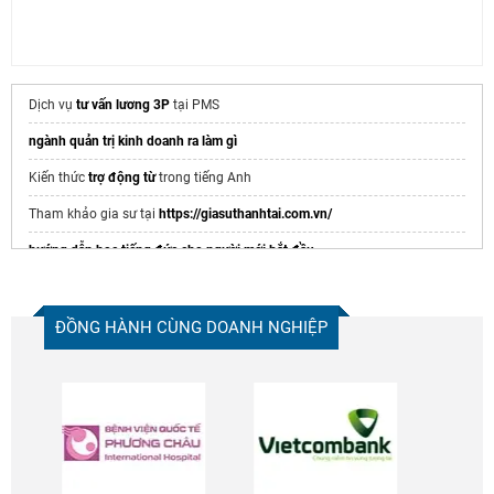
Dịch vụ
tư vấn lương 3P
tại PMS
ngành quản trị kinh doanh ra làm gì
Kiến thức
trợ động từ
trong tiếng Anh
Tham khảo gia sư tại
https://giasuthanhtai.com.vn/
hướng dẫn học tiếng đức cho người mới bắt đầu
Tính diện tích tam giác vuông
ghế nhân viên
ĐỒNG HÀNH CÙNG DOANH NGHIỆP