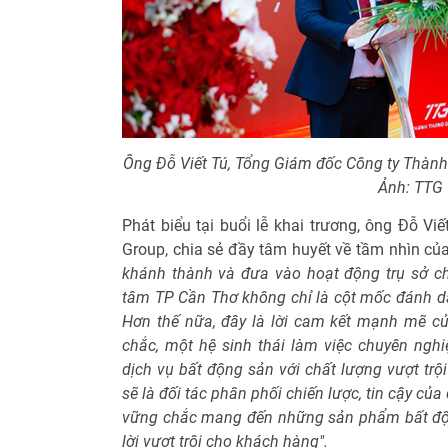
Ông Đỗ Viết Tú, Tổng Giám đốc Công ty Thành 
Ảnh: TTG
Phát biểu tại buổi lễ khai trương, ông Đỗ V
Group, chia sẻ đầy tâm huyết về tầm nhìn củ
khánh thành và đưa vào hoạt động trụ sở chí
tâm TP Cần Thơ không chỉ là cột mốc đánh d
Hơn thế nữa, đây là lời cam kết mạnh mẽ c
chắc, một hệ sinh thái làm việc chuyên ng
dịch vụ bất động sản với chất lượng vượt tr
sẽ là đối tác phân phối chiến lược, tin cậy của
vững chắc mang đến những sản phẩm bất độn
lời vượt trội cho khách hàng".