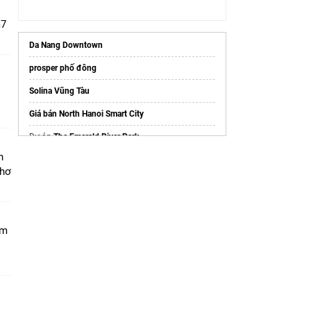
m7
Da Nang Downtown
prosper phố đông
Solina Vũng Tàu
i
Giá bán North Hanoi Smart City
Dự án
The Emerald River Park
n
Căn hộ Starview Sài Gòn
Thơ
thông tin
fours tower
mới nhất
Sắp mở bán
chung cư Le Parc Place
tháng
7/2026
am
Cập nhật
Vin Olympic
thông tin
Khám phá
Le Parc Place ParkCity
cao cấp
Cập nhật
Bảng giá D’.Patrimony
Tân Hoàng Minh
Casa Luna