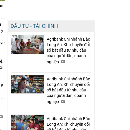
hu
Chia sẻ
ủ
ĐẦU TƯ - TÀI CHÍNH
Facebook
 ý
Agribank Chi nhánh Bắc
 về
Long An: Khi chuyển đổi
số bắt đầu từ nhu cầu
của người dân, doanh
ệ,
nghiệp
mới
Agribank Chi nhánh Bắc
Long An: Khi chuyển đổi
tế
số bắt đầu từ nhu cầu
của người dân, doanh
nghiệp
i
Agribank Chi nhánh Bắc
Long An: Khi chuyển đổi
h
số bắt đầu từ nhu cầu