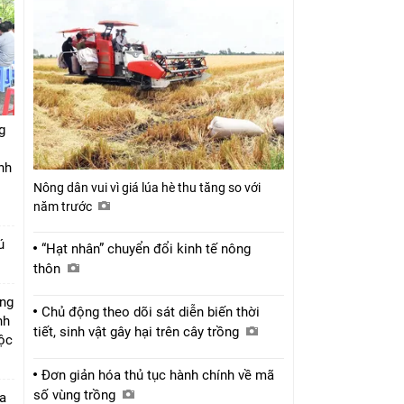
g
nh
Nông dân vui vì giá lúa hè thu tăng so với
năm trước
ú
“Hạt nhân” chuyển đổi kinh tế nông
thôn
úng
Chủ động theo dõi sát diễn biến thời
nh
tiết, sinh vật gây hại trên cây trồng
Lộc
Đơn giản hóa thủ tục hành chính về mã
số vùng trồng
a