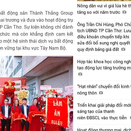
Nông dân vui vì giá lúa hè t
tăng so với năm trước
 bất động sản Thành Thắng Group
ai trương và đưa vào hoạt động trụ
Ông Trần Chí Hùng, Phó Ch
 TP Cần Thơ. Sự kiện không chỉ đánh
tịch UBND TP Cần Thơ: Lưu
ổ chức mà còn khẳng định cam kết
điều khoản chuyển tiếp khi
 một hệ sinh thái dịch vụ bất động
sửa đổi bổ sung nghị quyết
ền vững tại khu vực Tây Nam Bộ.
quy định bảng giá đất
Hợp tác khoa học công ngh
tạo động lực tăng trưởng 
“Hạt nhân” chuyển đổi kinh 
nông thôn
Triển khai giải pháp đổi mớ
sáng tạo của thanh
niên ĐBSCL vào thực tiễn
Hoạt động thương mại, dịc