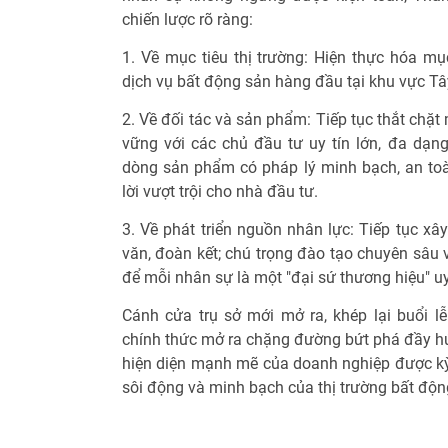
chiến lược rõ ràng:
1. Về mục tiêu thị trường: Hiện thực hóa mục
dịch vụ bất động sản hàng đầu tại khu vực T
2. Về đối tác và sản phẩm: Tiếp tục thắt chặt
vững với các chủ đầu tư uy tín lớn, đa dạ
dòng sản phẩm có pháp lý minh bạch, an toàn
lời vượt trội cho nhà đầu tư.
3. Về phát triển nguồn nhân lực: Tiếp tục x
văn, đoàn kết; chú trọng đào tạo chuyên sâu
để mỗi nhân sự là một "đại sứ thương hiệu" uy
Cánh cửa trụ sở mới mở ra, khép lại buổi lễ
chính thức mở ra chặng đường bứt phá đầy 
hiện diện mạnh mẽ của doanh nghiệp được kỳ
sôi động và minh bạch của thị trường bất động