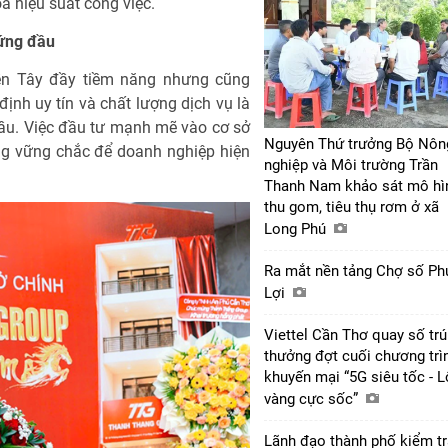
óa hiệu suất công việc.
đứng đầu
iền Tây đầy tiềm năng nhưng cũng
nh uy tín và chất lượng dịch vụ là
 đầu. Việc đầu tư mạnh mẽ vào cơ sở
Nguyên Thứ trưởng Bộ Nôn
óng vững chắc để doanh nghiệp hiện
nghiệp và Môi trường Trần
Thanh Nam khảo sát mô hì
thu gom, tiêu thụ rơm ở xã
Long Phú
Ra mắt nền tảng Chợ số Ph
Lợi
Viettel Cần Thơ quay số tr
thưởng đợt cuối chương trì
khuyến mại “5G siêu tốc - 
vàng cực sốc”
Lãnh đạo thành phố kiểm tr