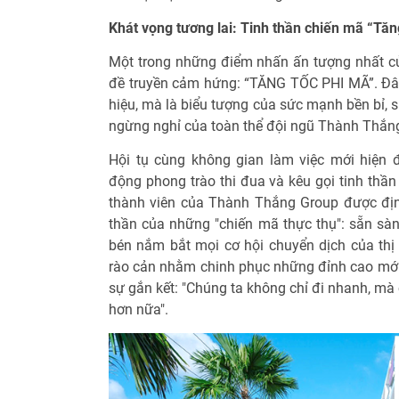
Khát vọng tương lai: Tinh thần chiến mã “Tăn
Một trong những điểm nhấn ấn tượng nhất của
đề truyền cảm hứng: “TĂNG TỐC PHI MÃ”. Đâ
hiệu, mà là biểu tượng của sức mạnh bền bỉ, s
ngừng nghỉ của toàn thể đội ngũ Thành Thắng
Hội tụ cùng không gian làm việc mới hiện 
động phong trào thi đua và kêu gọi tinh thầ
thành viên của Thành Thắng Group được đị
thần của những "chiến mã thực thụ": sẵn sàn
bén nắm bắt mọi cơ hội chuyển dịch của th
rào cản nhằm chinh phục những đỉnh cao mới. V
sự gắn kết: "Chúng ta không chỉ đi nhanh, mà 
hơn nữa".