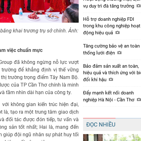
vụ duy trì đà tăng trưởng
Hỗ trợ doanh nghiệp FDI
trong khu công nghiệp hoạt
ăng khai trương trụ sở chính.
Ảnh:
động hiệu quả
Tăng cường bảo vệ an toàn
làm việc chuẩn mực
thống lưới điện
Group đã không ngừng nỗ lực vượt
Bảo đảm sản xuất an toàn,
 trường để khẳng định vị thế vững
hiệu quả và thích ứng với b
i thị trường trọng điểm Tây Nam Bộ.
đổi khí hậu
ến lược của TP Cần Thơ chính là minh
và tầm nhìn dài hạn của công ty.
Đẩy mạnh kết nối doanh
nghiệp Hà Nội - Cần Thơ
ới không gian kiến trúc hiện đại,
t là, tạo ra một trung tâm giao dịch
à đối tác được đón tiếp, tư vấn và
ĐỌC NHIỀU
ộng sản tốt nhất; Hai là, mang đến
m giúp đội ngũ nhân sự phát huy tối