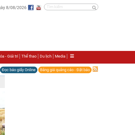
gày 8/08/2026
a - Giải trí
Thể thao
Du lịch
Media
Đọc báo giấy Online
Bảng giá quảng cáo - Đặt báo