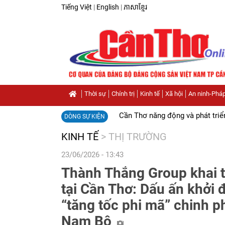
Tiếng Việt
|
English
|
ភាសាខ្មែរ
Thời sự
Chính trị
Kinh tế
Xã hội
An ninh-Pháp
Cần Thơ năng động và phát triể
DÒNG SỰ KIỆN
KINH TẾ
>
THỊ TRƯỜNG
23/06/2026 - 13:43
Thành Thắng Group khai t
tại Cần Thơ: Dấu ấn khởi 
“tăng tốc phi mã” chinh p
Nam Bộ