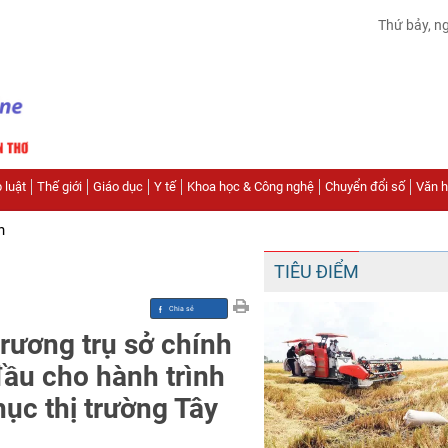
Thứ bảy, n
 luật
Thế giới
Giáo dục
Y tế
Khoa học & Công nghệ
Chuyển đổi số
Văn hó
n
TIÊU ĐIỂM
rương trụ sở chính
đầu cho hành trình
hục thị trường Tây