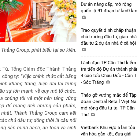
Dự án nâng cấp, mở rộng
quốc lộ 91 đoạn từ km0-k
Trao quyết định chấp thuận
chủ trương đầu tư, giao nhà
đầu tư 2 dự án nhà ở xã hộ
Thắng Group, phát biểu tại sự kiện.
Lãnh đạo TP Cần Thơ kiểm
iết Tú, Tổng Giám đốc Thành Thắng
tra tiến độ Dự án thành phầ
4 cao tốc Châu Đốc - Cần 
a công ty:
"Việc chính thức cắt băng
- Sóc Trăng
nh khang trang, hiện đại tại trung
ấu sự lớn mạnh về quy mô tổ chức.
Tháo gỡ vướng mắc để Tập
ủa chúng tôi về một nền tảng vững
đoàn Central Retail Việt N
hiệp để mang đến những sản phẩm,
mở rộng đầu tư tại TP Cần
ội nhất. Thành Thắng Group cam kết
Thơ
 các chủ đầu tư; đồng thời là cầu nối
Vietbank Khu vực 6 lan tỏa
g sản minh bạch, an toàn và sinh
văn hóa gắn kết, đưa giải