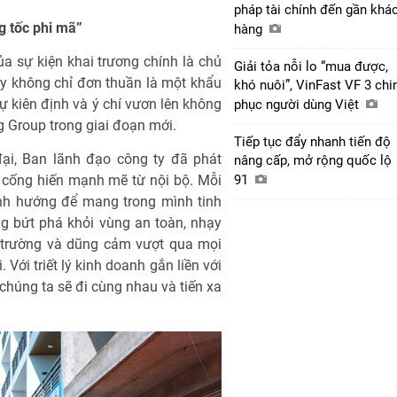
pháp tài chính đến gần khá
g tốc phi mã”
hàng
 sự kiện khai trương chính là chủ
Giải tỏa nỗi lo “mua được,
y không chỉ đơn thuần là một khẩu
khó nuôi”, VinFast VF 3 chi
ự kiên định và ý chí vươn lên không
phục người dùng Việt
 Group trong giai đoạn mới.
Tiếp tục đẩy nhanh tiến độ
đại, Ban lãnh đạo công ty đã phát
nâng cấp, mở rộng quốc lộ
91
n cống hiến mạnh mẽ từ nội bộ. Mỗi
nh hướng để mang trong mình tinh
g bứt phá khỏi vùng an toàn, nhạy
ị trường và dũng cảm vượt qua mọi
ới triết lý kinh doanh gắn liền với
chúng ta sẽ đi cùng nhau và tiến xa