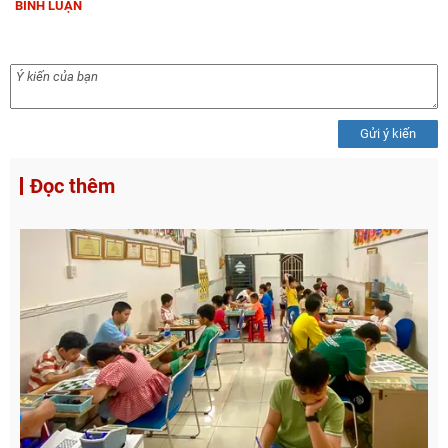
BÌNH LUẬN
Gửi ý kiến
Đọc thêm