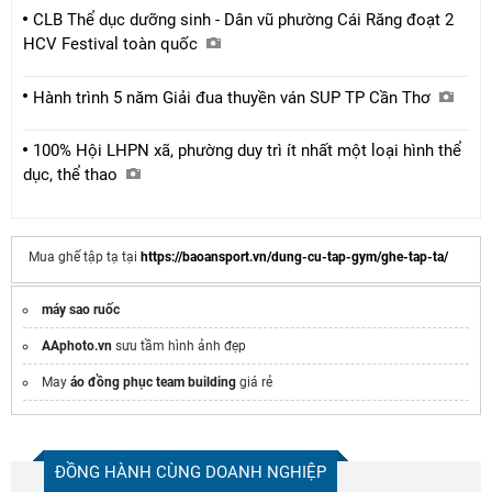
CLB Thể dục dưỡng sinh - Dân vũ phường Cái Răng đoạt 2
HCV Festival toàn quốc
Hành trình 5 năm Giải đua thuyền ván SUP TP Cần Thơ
100% Hội LHPN xã, phường duy trì ít nhất một loại hình thể
dục, thể thao
Mua ghế tập tạ tại
https://baoansport.vn/dung-cu-tap-gym/ghe-tap-ta/
máy sao ruốc
AAphoto.vn
sưu tầm hình ảnh đẹp
May
áo đồng phục team building
giá rẻ
ĐỒNG HÀNH CÙNG DOANH NGHIỆP