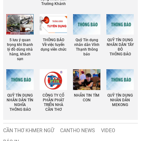
Trường Khánh
5 lưu ý quan
THÔNG BÁO
Quỹ Tín dụng
QUỸ TÍN DỤNG
trọng khi thanh
Về việc tuyển
nhân dân Vĩnh
NHÂN DÂN TÂY
lý đồ dùng nhà
dụng viên chức
Thạnh thông
ĐÔ
hàng, khách
báo
THÔNG BÁO
sạn
QUỸ TÍN DỤNG
CÔNG TY CỔ
NHẮN TIN TÌM
QUỸ TÍN DỤNG
NHÂN DÂN TÍN
PHẦN PHÁT
CON
NHÂN DÂN
NGHĨA
TRIỂN NHÀ
MEKONG
THÔNG BÁO
CẦN THƠ
CẦN THƠ KHMER NGỮ
CANTHO NEWS
VIDEO