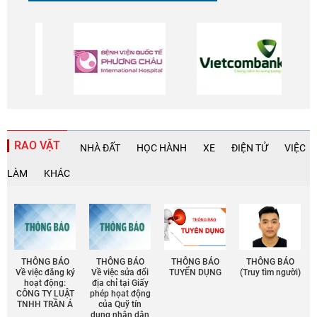
RAO VẶT
NHÀ ĐẤT
HỌC HÀNH
XE
ĐIỆN TỬ
VIỆC
LÀM
KHÁC
THÔNG BÁO
THÔNG BÁO
THÔNG BÁO
THÔNG BÁO
Về việc đăng ký
Về việc sửa đổi
TUYỂN DỤNG
(Truy tìm người)
hoạt động:
địa chỉ tại Giấy
CÔNG TY LUẬT
phép họat động
TNHH TRẦN Á
của Quỹ tín
dụng nhân dân