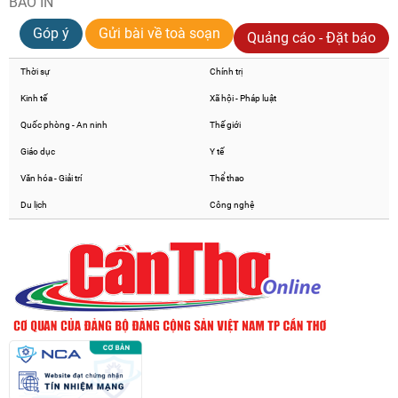
BÁO IN
Góp ý
Gửi bài về toà soạn
Quảng cáo - Đặt báo
Thời sự
Chính trị
Kinh tế
Xã hội - Pháp luật
Quốc phòng - An ninh
Thế giới
Giáo dục
Y tế
Văn hóa - Giải trí
Thể thao
Du lịch
Công nghệ