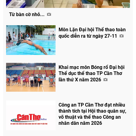
Từ bàn cờ nhỏ...
Môn Lặn Đại hội Thể thao toàn
quốc diễn ra từ ngày 27-11
Khai mạc môn Bóng rổ Đại hội
Thể dục thể thao TP Cần Thơ
lần thứ X năm 2026
Chia sẻ
Facebook
Công an TP Cần Thơ đạt nhiều
thành tích tại Hội thao quân sự,
võ thuật và thể thao Công an
nhân dân năm 2026