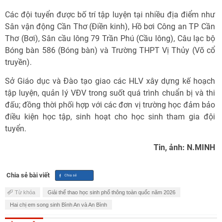
Các đội tuyển được bố trí tập luyện tại nhiều địa điểm như
Sân vận động Cần Thơ (Điền kinh), Hồ bơi Công an TP Cần
Thơ (Bơi), Sân cầu lông 79 Trần Phú (Cầu lông), Câu lạc bộ
Bóng bàn 586 (Bóng bàn) và Trường THPT Vị Thủy (Võ cổ
truyền).
Sở Giáo dục và Đào tạo giao các HLV xây dựng kế hoạch
tập luyện, quản lý VĐV trong suốt quá trình chuẩn bị và thi
đấu; đồng thời phối hợp với các đơn vị trường học đảm bảo
điều kiện học tập, sinh hoạt cho học sinh tham gia đội
tuyển.
Tin, ảnh: N.MINH
Chia sẻ bài viết
Từ khóa
Giải thể thao học sinh phổ thông toàn quốc năm 2026
Hai chị em song sinh Bình An và An Bình