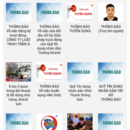
THÔNG BÁO
THÔNG BÁO
THÔNG BÁO
THÔNG BÁO
Về việc đăng ký
Về việc sửa đổi
TUYỂN DỤNG
(Truy tìm người)
hoạt động:
địa chỉ tại Giấy
CÔNG TY LUẬT
phép họat động
TNHH TRẦN Á
của Quỹ tín
dụng nhân dân
Trường Khánh
5 lưu ý quan
THÔNG BÁO
Quỹ Tín dụng
QUỸ TÍN DỤNG
trọng khi thanh
Về việc tuyển
nhân dân Vĩnh
NHÂN DÂN TÂY
lý đồ dùng nhà
dụng viên chức
Thạnh thông
ĐÔ
hàng, khách
báo
THÔNG BÁO
sạn