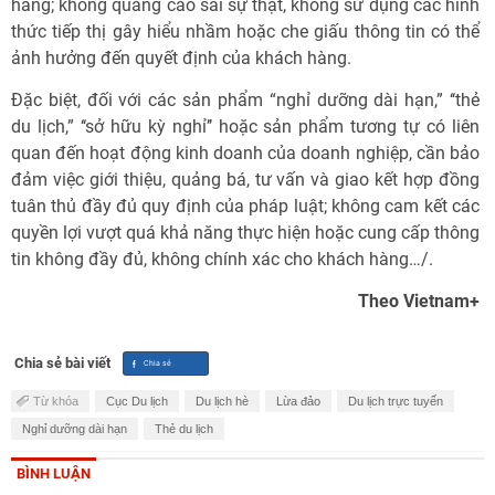
hàng; không quảng cáo sai sự thật, không sử dụng các hình
thức tiếp thị gây hiểu nhầm hoặc che giấu thông tin có thể
ảnh hưởng đến quyết định của khách hàng.
Đặc biệt, đối với các sản phẩm “nghỉ dưỡng dài hạn,” ‘‘thẻ
du lịch,” ‘‘sở hữu kỳ nghỉ’’ hoặc sản phẩm tương tự có liên
quan đến hoạt động kinh doanh của doanh nghiệp, cần bảo
đảm việc giới thiệu, quảng bá, tư vấn và giao kết hợp đồng
tuân thủ đầy đủ quy định của pháp luật; không cam kết các
quyền lợi vượt quá khả năng thực hiện hoặc cung cấp thông
tin không đầy đủ, không chính xác cho khách hàng…/.
Theo Vietnam+
Chia sẻ bài viết
Từ khóa
Cục Du lịch
Du lịch hè
Lừa đảo
Du lịch trực tuyến
Nghỉ dưỡng dài hạn
Thẻ du lịch
BÌNH LUẬN