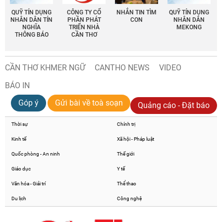
QUỸ TÍN DỤNG
CÔNG TY CỔ
NHẮN TIN TÌM
QUỸ TÍN DỤNG
NHÂN DÂN TÍN
PHẦN PHÁT
CON
NHÂN DÂN
NGHĨA
TRIỂN NHÀ
MEKONG
THÔNG BÁO
CẦN THƠ
CẦN THƠ KHMER NGỮ
CANTHO NEWS
VIDEO
BÁO IN
Góp ý
Gửi bài về toà soạn
Quảng cáo - Đặt báo
Thời sự
Chính trị
Kinh tế
Xã hội - Pháp luật
Quốc phòng - An ninh
Thế giới
Giáo dục
Y tế
Văn hóa - Giải trí
Thể thao
Du lịch
Công nghệ