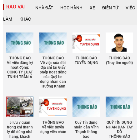
RAO VẶT
NHÀ ĐẤT
HỌC HÀNH
XE
ĐIỆN TỬ
VIỆC
LÀM
KHÁC
THÔNG BÁO
THÔNG BÁO
THÔNG BÁO
THÔNG BÁO
Về việc đăng ký
Về việc sửa đổi
TUYỂN DỤNG
(Truy tìm người)
hoạt động:
địa chỉ tại Giấy
CÔNG TY LUẬT
phép họat động
TNHH TRẦN Á
của Quỹ tín
dụng nhân dân
Trường Khánh
5 lưu ý quan
THÔNG BÁO
Quỹ Tín dụng
QUỸ TÍN DỤNG
trọng khi thanh
Về việc tuyển
nhân dân Vĩnh
NHÂN DÂN TÂY
lý đồ dùng nhà
dụng viên chức
Thạnh thông
ĐÔ
hàng, khách
báo
THÔNG BÁO