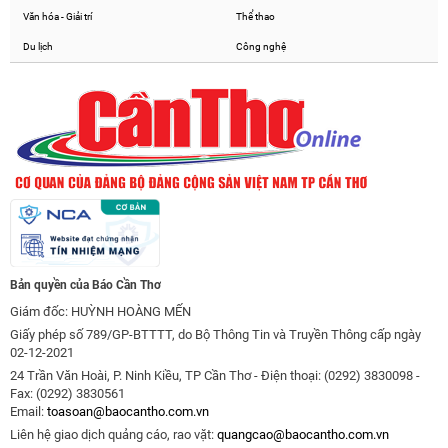
Văn hóa - Giải trí
Thể thao
Du lịch
Công nghệ
Bản quyền của Báo Cần Thơ
Giám đốc: HUỲNH HOÀNG MẾN
Giấy phép số 789/GP-BTTTT, do Bộ Thông Tin và Truyền Thông cấp ngày
02-12-2021
24 Trần Văn Hoài, P. Ninh Kiều, TP Cần Thơ - Điện thoại: (0292) 3830098 -
Fax: (0292) 3830561
Email:
toasoan@baocantho.com.vn
Liên hệ giao dịch quảng cáo, rao vặt:
quangcao@baocantho.com.vn