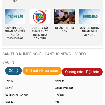
sạn
QUỸ TÍN DỤNG
CÔNG TY CỔ
NHẮN TIN TÌM
QUỸ TÍN DỤNG
NHÂN DÂN TÍN
PHẦN PHÁT
CON
NHÂN DÂN
NGHĨA
TRIỂN NHÀ
MEKONG
THÔNG BÁO
CẦN THƠ
CẦN THƠ KHMER NGỮ
CANTHO NEWS
VIDEO
BÁO IN
Góp ý
Gửi bài về toà soạn
Quảng cáo - Đặt báo
Thời sự
Chính trị
Kinh tế
Xã hội - Pháp luật
Quốc phòng - An ninh
Thế giới
Giáo dục
Y tế