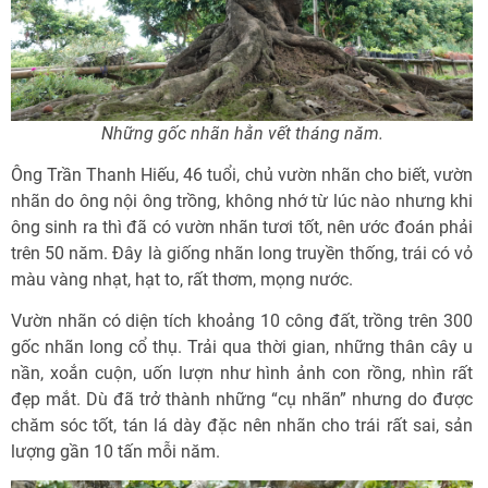
Những gốc nhãn hằn vết tháng năm.
Ông Trần Thanh Hiếu, 46 tuổi, chủ vườn nhãn cho biết, vườn
nhãn do ông nội ông trồng, không nhớ từ lúc nào nhưng khi
ông sinh ra thì đã có vườn nhãn tươi tốt, nên ước đoán phải
trên 50 năm. Đây là giống nhãn long truyền thống, trái có vỏ
màu vàng nhạt, hạt to, rất thơm, mọng nước.
Vườn nhãn có diện tích khoảng 10 công đất, trồng trên 300
gốc nhãn long cổ thụ. Trải qua thời gian, những thân cây u
nần, xoắn cuộn, uốn lượn như hình ảnh con rồng, nhìn rất
đẹp mắt. Dù đã trở thành những “cụ nhãn” nhưng do được
chăm sóc tốt, tán lá dày đặc nên nhãn cho trái rất sai, sản
lượng gần 10 tấn mỗi năm.