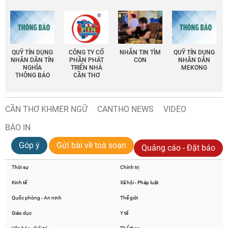
QUỸ TÍN DỤNG
CÔNG TY CỔ
NHẮN TIN TÌM
QUỸ TÍN DỤNG
NHÂN DÂN TÍN
PHẦN PHÁT
CON
NHÂN DÂN
NGHĨA
TRIỂN NHÀ
MEKONG
THÔNG BÁO
CẦN THƠ
CẦN THƠ KHMER NGỮ
CANTHO NEWS
VIDEO
BÁO IN
Góp ý
Gửi bài về toà soạn
Quảng cáo - Đặt báo
Thời sự
Chính trị
Kinh tế
Xã hội - Pháp luật
Quốc phòng - An ninh
Thế giới
Giáo dục
Y tế