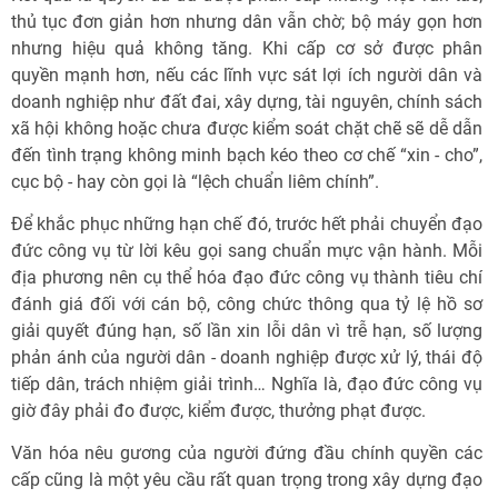
thủ tục đơn giản hơn nhưng dân vẫn chờ; bộ máy gọn hơn
nhưng hiệu quả không tăng. Khi cấp cơ sở được phân
quyền mạnh hơn, nếu các lĩnh vực sát lợi ích người dân và
doanh nghiệp như đất đai, xây dựng, tài nguyên, chính sách
xã hội không hoặc chưa được kiểm soát chặt chẽ sẽ dễ dẫn
đến tình trạng không minh bạch kéo theo cơ chế “xin - cho”,
cục bộ - hay còn gọi là “lệch chuẩn liêm chính”.
Để khắc phục những hạn chế đó, trước hết phải chuyển đạo
đức công vụ từ lời kêu gọi sang chuẩn mực vận hành. Mỗi
địa phương nên cụ thể hóa đạo đức công vụ thành tiêu chí
đánh giá đối với cán bộ, công chức thông qua tỷ lệ hồ sơ
giải quyết đúng hạn, số lần xin lỗi dân vì trễ hạn, số lượng
phản ánh của người dân - doanh nghiệp được xử lý, thái độ
tiếp dân, trách nhiệm giải trình… Nghĩa là, đạo đức công vụ
giờ đây phải đo được, kiểm được, thưởng phạt được.
Văn hóa nêu gương của người đứng đầu chính quyền các
cấp cũng là một yêu cầu rất quan trọng trong xây dựng đạo