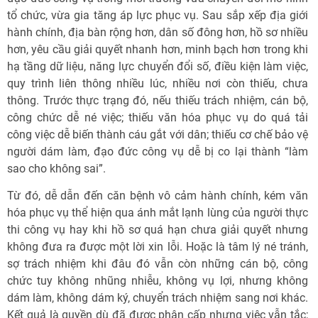
tổ chức, vừa gia tăng áp lực phục vụ. Sau sắp xếp địa giới
hành chính, địa bàn rộng hơn, dân số đông hơn, hồ sơ nhiều
hơn, yêu cầu giải quyết nhanh hơn, minh bạch hơn trong khi
hạ tầng dữ liệu, năng lực chuyển đổi số, điều kiện làm việc,
quy trình liên thông nhiều lúc, nhiều nơi còn thiếu, chưa
thông. Trước thực trạng đó, nếu thiếu trách nhiệm, cán bộ,
công chức dễ né việc; thiếu văn hóa phục vụ do quá tải
công việc dễ biến thành cáu gắt với dân; thiếu cơ chế bảo vệ
người dám làm, đạo đức công vụ dễ bị co lại thành “làm
sao cho không sai”.
Từ đó, dễ dẫn đến căn bệnh vô cảm hành chính, kém văn
hóa phục vụ thể hiện qua ánh mắt lạnh lùng của người thực
thi công vụ hay khi hồ sơ quá hạn chưa giải quyết nhưng
không đưa ra được một lời xin lỗi. Hoặc là tâm lý né tránh,
sợ trách nhiệm khi đâu đó vẫn còn những cán bộ, công
chức tuy không nhũng nhiễu, không vụ lợi, nhưng không
dám làm, không dám ký, chuyển trách nhiệm sang nơi khác.
Kết quả là quyền dù đã được phân cấp nhưng việc vẫn tắc;