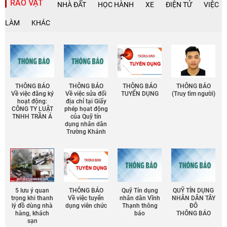
RAO VẶT
NHÀ ĐẤT
HỌC HÀNH
XE
ĐIỆN TỬ
VIỆC
LÀM
KHÁC
THÔNG BÁO
THÔNG BÁO
THÔNG BÁO
THÔNG BÁO
Về việc đăng ký
Về việc sửa đổi
TUYỂN DỤNG
(Truy tìm người)
hoạt động:
địa chỉ tại Giấy
CÔNG TY LUẬT
phép họat động
TNHH TRẦN Á
của Quỹ tín
dụng nhân dân
Trường Khánh
5 lưu ý quan
THÔNG BÁO
Quỹ Tín dụng
QUỸ TÍN DỤNG
trọng khi thanh
Về việc tuyển
nhân dân Vĩnh
NHÂN DÂN TÂY
lý đồ dùng nhà
dụng viên chức
Thạnh thông
ĐÔ
hàng, khách
báo
THÔNG BÁO
sạn