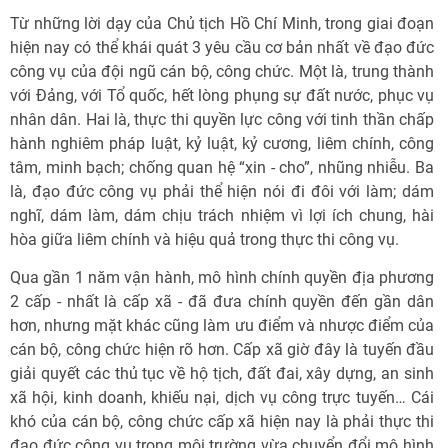
Từ những lời dạy của Chủ tịch Hồ Chí Minh, trong giai đoạn
hiện nay có thể khái quát 3 yêu cầu cơ bản nhất về đạo đức
công vụ của đội ngũ cán bộ, công chức. Một là, trung thành
với Đảng, với Tổ quốc, hết lòng phụng sự đất nước, phục vụ
nhân dân. Hai là, thực thi quyền lực công với tinh thần chấp
hành nghiêm pháp luật, kỷ luật, kỷ cương, liêm chính, công
tâm, minh bạch; chống quan hệ “xin - cho”, nhũng nhiễu. Ba
là, đạo đức công vụ phải thể hiện nói đi đôi với làm; dám
nghĩ, dám làm, dám chịu trách nhiệm vì lợi ích chung, hài
hòa giữa liêm chính và hiệu quả trong thực thi công vụ.
Qua gần 1 năm vận hành, mô hình chính quyền địa phương
2 cấp - nhất là cấp xã - đã đưa chính quyền đến gần dân
hơn, nhưng mặt khác cũng làm ưu điểm và nhược điểm của
cán bộ, công chức hiện rõ hơn. Cấp xã giờ đây là tuyến đầu
giải quyết các thủ tục về hộ tịch, đất đai, xây dựng, an sinh
xã hội, kinh doanh, khiếu nại, dịch vụ công trực tuyến… Cái
khó của cán bộ, công chức cấp xã hiện nay là phải thực thi
đạo đức công vụ trong môi trường vừa chuyển đổi mô hình