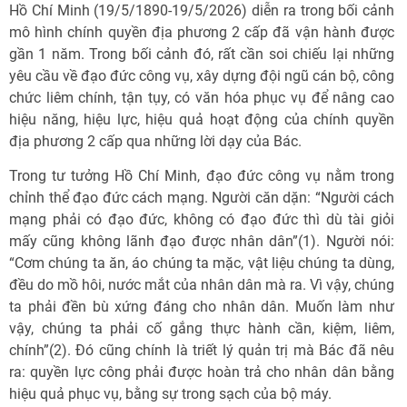
Hồ Chí Minh (19/5/1890-19/5/2026) diễn ra trong bối cảnh
mô hình chính quyền địa phương 2 cấp đã vận hành được
gần 1 năm. Trong bối cảnh đó, rất cần soi chiếu lại những
yêu cầu về đạo đức công vụ, xây dựng đội ngũ cán bộ, công
chức liêm chính, tận tụy, có văn hóa phục vụ để nâng cao
hiệu năng, hiệu lực, hiệu quả hoạt động của chính quyền
địa phương 2 cấp qua những lời dạy của Bác.
Trong tư tưởng Hồ Chí Minh, đạo đức công vụ nằm trong
chỉnh thể đạo đức cách mạng. Người căn dặn: “Người cách
mạng phải có đạo đức, không có đạo đức thì dù tài giỏi
mấy cũng không lãnh đạo được nhân dân”(1). Người nói:
“Cơm chúng ta ăn, áo chúng ta mặc, vật liệu chúng ta dùng,
đều do mồ hôi, nước mắt của nhân dân mà ra. Vì vậy, chúng
ta phải đền bù xứng đáng cho nhân dân. Muốn làm như
vậy, chúng ta phải cố gắng thực hành cần, kiệm, liêm,
chính”(2). Đó cũng chính là triết lý quản trị mà Bác đã nêu
ra: quyền lực công phải được hoàn trả cho nhân dân bằng
hiệu quả phục vụ, bằng sự trong sạch của bộ máy.