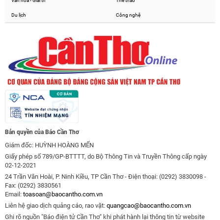
Văn hóa - Giải trí
Thể thao
Du lịch
Công nghệ
Bản quyền của Báo Cần Thơ
Giám đốc: HUỲNH HOÀNG MẾN
Giấy phép số 789/GP-BTTTT, do Bộ Thông Tin và Truyền Thông cấp ngày
02-12-2021
24 Trần Văn Hoài, P. Ninh Kiều, TP Cần Thơ - Điện thoại: (0292) 3830098 -
Fax: (0292) 3830561
Email:
toasoan@baocantho.com.vn
Liên hệ giao dịch quảng cáo, rao vặt:
quangcao@baocantho.com.vn
Ghi rõ nguồn "Báo điện tử Cần Thơ" khi phát hành lại thông tin từ website