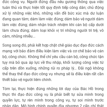
đức công vụ. Người đứng đầu nêu gương thông qua việc
tuân thủ và thực hiện tốt quy định tiếp công dân; chủ động
xử lý những việc khó, những vấn đề bức xúc mà dư luận
đang quan tâm; dám làm việc đúng; dám bảo vệ người dám
làm việc đúng; dám nhận trách nhiệm khi cán bộ cấp dưới
làm chưa đúng; dám loại khỏi vị trí những người trì trệ, vô
cảm, nhũng nhiễu...
Song song đó, phải kết hợp chặt chẽ giáo dục đạo đức cách
mạng với bảo đảm điều kiện làm việc và cơ chế bảo vệ cán
bộ, công chức. Không thể chỉ yêu cầu cán bộ, công chức tận
tụy mà bỏ qua áp lực về thu nhập, khối lượng công việc từ
cấp trên dồn xuống, những rủi ro pháp lý… Đãi ngộ không
thể thay thế đạo đức công vụ nhưng sẽ là điều kiện rất cần
thiết bảo vệ người liêm chính.
Tóm lại, thực hiện đúng những lời dạy của Bác Hồ trong
thực thi đạo đức công vụ là phải biết tự sửa mình trong
quyền lực, tự rèn mình trong công vụ, tự soi mình trước
nhân dân. Mô hình chính quyền địa phương 2 cấp chỉ thật