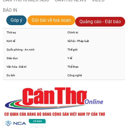
BÁO IN
Góp ý
Gửi bài về toà soạn
Quảng cáo - Đặt báo
Thời sự
Chính trị
Kinh tế
Xã hội - Pháp luật
Quốc phòng - An ninh
Thế giới
Giáo dục
Y tế
Văn hóa - Giải trí
Thể thao
Du lịch
Công nghệ