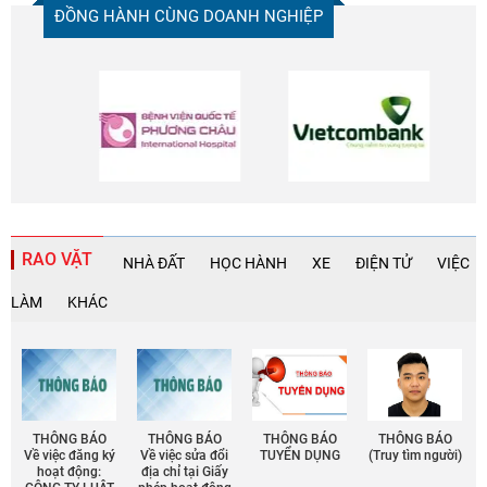
ĐỒNG HÀNH CÙNG DOANH NGHIỆP
RAO VẶT
NHÀ ĐẤT
HỌC HÀNH
XE
ĐIỆN TỬ
VIỆC
LÀM
KHÁC
THÔNG BÁO
THÔNG BÁO
THÔNG BÁO
THÔNG BÁO
Về việc đăng ký
Về việc sửa đổi
TUYỂN DỤNG
(Truy tìm người)
hoạt động:
địa chỉ tại Giấy