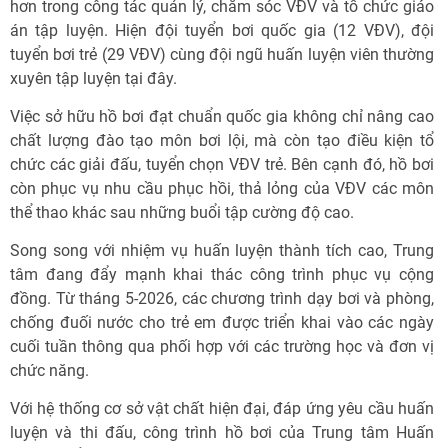
hơn trong công tác quản lý, chăm sóc VĐV và tổ chức giáo
án tập luyện. Hiện đội tuyển bơi quốc gia (12 VĐV), đội
tuyển bơi trẻ (29 VĐV) cùng đội ngũ huấn luyện viên thường
xuyên tập luyện tại đây.
Việc sở hữu hồ bơi đạt chuẩn quốc gia không chỉ nâng cao
chất lượng đào tạo môn bơi lội, mà còn tạo điều kiện tổ
chức các giải đấu, tuyển chọn VĐV trẻ. Bên cạnh đó, hồ bơi
còn phục vụ nhu cầu phục hồi, thả lỏng của VĐV các môn
thể thao khác sau những buổi tập cường độ cao.
Song song với nhiệm vụ huấn luyện thành tích cao, Trung
tâm đang đẩy mạnh khai thác công trình phục vụ cộng
đồng. Từ tháng 5-2026, các chương trình dạy bơi và phòng,
chống đuối nước cho trẻ em được triển khai vào các ngày
cuối tuần thông qua phối hợp với các trường học và đơn vị
chức năng.
Với hệ thống cơ sở vật chất hiện đại, đáp ứng yêu cầu huấn
luyện và thi đấu, công trình hồ bơi của Trung tâm Huấn