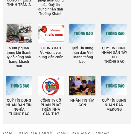
CÔNG TY LUẬT
phép họat động
TNHH TRẦN Á
của Quỹ tín
dụng nhân dân
Trường Khánh
5 lưu ý quan
THÔNG BÁO
Quỹ Tín dụng
QUỸ TÍN DỤNG
trọng khi thanh
Về việc tuyển
nhân dân Vĩnh
NHÂN DÂN TÂY
lý đồ dùng nhà
dụng viên chức
Thạnh thông
ĐÔ
hàng, khách
báo
THÔNG BÁO
sạn
QUỸ TÍN DỤNG
CÔNG TY CỔ
NHẮN TIN TÌM
QUỸ TÍN DỤNG
NHÂN DÂN TÍN
PHẦN PHÁT
CON
NHÂN DÂN
NGHĨA
TRIỂN NHÀ
MEKONG
THÔNG BÁO
CẦN THƠ
CẦN THƠ KHMER NGỮ
CANTHO NEWS
VIDEO