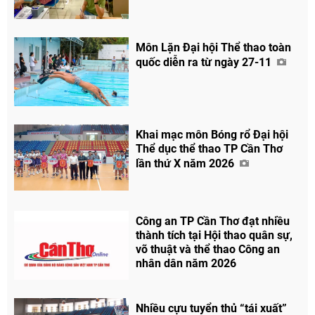
Môn Lặn Đại hội Thể thao toàn
quốc diễn ra từ ngày 27-11
Khai mạc môn Bóng rổ Đại hội
Thể dục thể thao TP Cần Thơ
lần thứ X năm 2026
Công an TP Cần Thơ đạt nhiều
thành tích tại Hội thao quân sự,
võ thuật và thể thao Công an
nhân dân năm 2026
Nhiều cựu tuyển thủ “tái xuất”