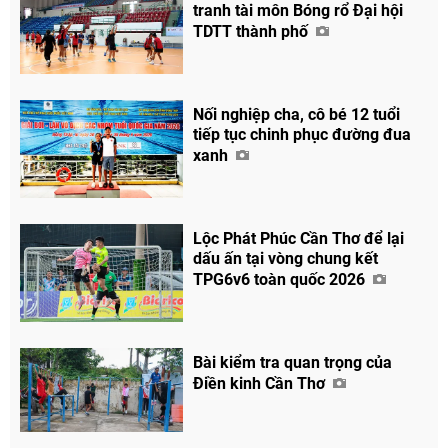
tranh tài môn Bóng rổ Đại hội
TDTT thành phố
Nối nghiệp cha, cô bé 12 tuổi
tiếp tục chinh phục đường đua
Chia sẻ
xanh
Facebook
Lộc Phát Phúc Cần Thơ để lại
dấu ấn tại vòng chung kết
TPG6v6 toàn quốc 2026
Bài kiểm tra quan trọng của
Điền kinh Cần Thơ