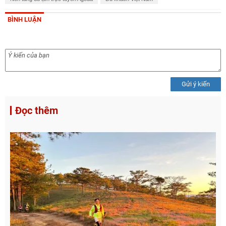
BÌNH LUẬN
Gửi ý kiến
Đọc thêm