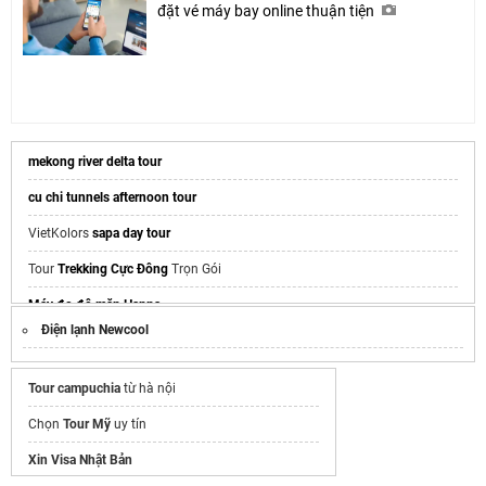
đặt vé máy bay online thuận tiện
mekong river delta tour
cu chi tunnels afternoon tour
VietKolors
sapa day tour
Tour
Trekking Cực Đông
Trọn Gói
Máy đo độ mặn Hanna
Điện lạnh Newcool
Du lịch Nha Trang
giá hấp dẫn
du lịch tây ninh
Tour campuchia
từ hà nội
Website du lịch
ghiendanang
Chọn
Tour Mỹ
uy tín
Website cắm trại
nghiencamtrai
Xin Visa Nhật Bản
f1 singapore