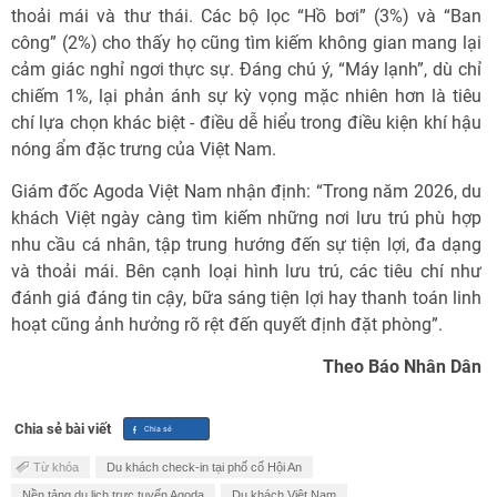
thoải mái và thư thái. Các bộ lọc “Hồ bơi” (3%) và “Ban
công” (2%) cho thấy họ cũng tìm kiếm không gian mang lại
cảm giác nghỉ ngơi thực sự. Đáng chú ý, “Máy lạnh”, dù chỉ
chiếm 1%, lại phản ánh sự kỳ vọng mặc nhiên hơn là tiêu
chí lựa chọn khác biệt - điều dễ hiểu trong điều kiện khí hậu
nóng ẩm đặc trưng của Việt Nam.
Giám đốc Agoda Việt Nam nhận định: “Trong năm 2026, du
khách Việt ngày càng tìm kiếm những nơi lưu trú phù hợp
nhu cầu cá nhân, tập trung hướng đến sự tiện lợi, đa dạng
và thoải mái. Bên cạnh loại hình lưu trú, các tiêu chí như
đánh giá đáng tin cậy, bữa sáng tiện lợi hay thanh toán linh
hoạt cũng ảnh hưởng rõ rệt đến quyết định đặt phòng”.
Theo Báo Nhân Dân
Chia sẻ bài viết
Từ khóa
Du khách check-in tại phố cổ Hội An
Nền tảng du lịch trực tuyến Agoda
Du khách Việt Nam