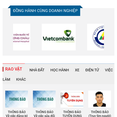
Huế
Du thuyền vịnh Hạ Long
ĐỒNG HÀNH CÙNG DOANH NGHIỆP
Book your
Vietnam tour
today
RAO VẶT
NHÀ ĐẤT
HỌC HÀNH
XE
ĐIỆN TỬ
VIỆC
LÀM
KHÁC
THÔNG BÁO
THÔNG BÁO
THÔNG BÁO
THÔNG BÁO
Về việc đăng ký
Về việc sửa đổi
TUYỂN DỤNG
(Truy tìm người)