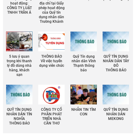
hoạt động:
địa chỉ tại Giấy
CÔNG TY LUẬT
phép họat động
TNHH TRẦN Á
của Quỹ tín
dụng nhân dân
Trường Khánh
5 lưu ý quan
THÔNG BÁO
Quỹ Tín dụng
QUỸ TÍN DỤNG
trọng khi thanh
Về việc tuyển
nhân dân Vĩnh
NHÂN DÂN TÂY
lý đồ dùng nhà
dụng viên chức
Thạnh thông
ĐÔ
hàng, khách
báo
THÔNG BÁO
sạn
QUỸ TÍN DỤNG
CÔNG TY CỔ
NHẮN TIN TÌM
QUỸ TÍN DỤNG
NHÂN DÂN TÍN
PHẦN PHÁT
CON
NHÂN DÂN
NGHĨA
TRIỂN NHÀ
MEKONG
THÔNG BÁO
CẦN THƠ