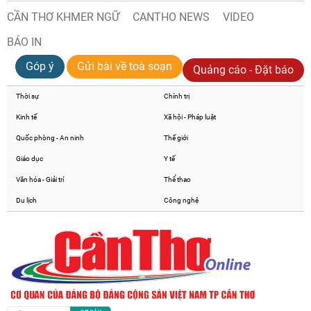
CẦN THƠ KHMER NGỮ
CANTHO NEWS
VIDEO
BÁO IN
Góp ý
Gửi bài về toà soạn
Quảng cáo - Đặt báo
Thời sự
Chính trị
Kinh tế
Xã hội - Pháp luật
Quốc phòng - An ninh
Thế giới
Giáo dục
Y tế
Văn hóa - Giải trí
Thể thao
Du lịch
Công nghệ