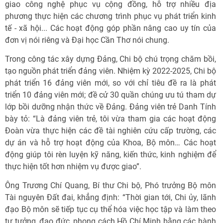
giao công nghệ phục vụ cộng đồng, hỗ trợ nhiều địa
phương thực hiện các chương trình phục vụ phát triển kinh
tế - xã hội... Các hoạt động góp phần nâng cao uy tín của
đơn vị nói riêng và Đại học Cần Thơ nói chung.
Trong công tác xây dựng Đảng, Chi bộ chú trọng chăm bồi,
tạo nguồn phát triển đảng viên. Nhiệm kỳ 2022-2025, Chi bộ
phát triển 16 đảng viên mới, so với chỉ tiêu đề ra là phát
triển 10 đảng viên mới; đề cử 30 quần chúng ưu tú tham dự
lớp bồi dưỡng nhận thức về Đảng. Đảng viên trẻ Danh Tính
bày tỏ: “Là đảng viên trẻ, tôi vừa tham gia các hoạt động
Đoàn vừa thực hiện các đề tài nghiên cứu cấp trường, các
dự án và hỗ trợ hoạt động của Khoa, Bộ môn… Các hoạt
động giúp tôi rèn luyện kỹ năng, kiến thức, kinh nghiệm để
thực hiện tốt hơn nhiệm vụ được giao”.
Ông Trương Chí Quang, Bí thư Chi bộ, Phó trưởng Bộ môn
Tài nguyên Đất đai, khẳng định: “Thời gian tới, Chi ủy, lãnh
đạo Bộ môn sẽ tiếp tục cụ thể hóa việc học tập và làm theo
tư tưởng, đạo đức, phong cách Hồ Chí Minh bằng các hành