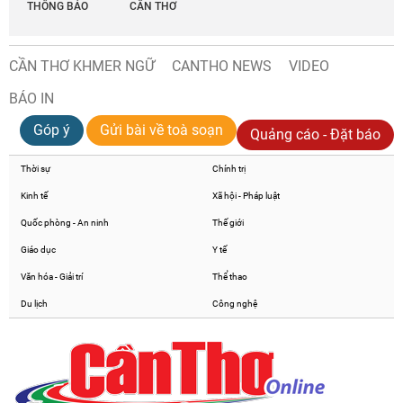
THÔNG BÁO
CẦN THƠ
CẦN THƠ KHMER NGỮ
CANTHO NEWS
VIDEO
BÁO IN
Góp ý
Gửi bài về toà soạn
Quảng cáo - Đặt báo
Thời sự
Chính trị
Kinh tế
Xã hội - Pháp luật
Quốc phòng - An ninh
Thế giới
Giáo dục
Y tế
Văn hóa - Giải trí
Thể thao
Du lịch
Công nghệ