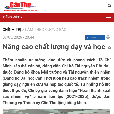
TIẾNG VIỆT
CHÍNH TRỊ
>
LÀM THEO GƯƠNG BÁC
03/05/2026 - 20:44
Nâng cao chất lượng dạy và học
Thấm nhuần tư tưởng, đạo đức và phong cách Hồ Chí
Minh, tập thể cán bộ, đảng viên Chi bộ Tài nguyên Đất đai,
thuộc Đảng bộ Khoa Môi trường và Tài nguyên thiên nhiên
(Đảng bộ Đại học Cần Thơ) luôn nêu cao trách nhiệm trong
giảng dạy, nghiên cứu và hợp tác quốc tế. Từ những nỗ lực
thiết thực đó, Chi bộ giữ vững danh hiệu “Hoàn thành xuất
sắc nhiệm vụ” 5 năm liên tục (2021-2025), được Ban
Thường vụ Thành ủy Cần Thơ tặng bằng khen.