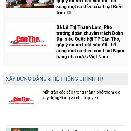
góp ý dự án Luật sửa đổi, bổ
Facebook
sung một số điều của Luật Kiến
trúc
Bà Lê Thị Thanh Lam, Phó
trưởng đoàn chuyên trách Đoàn
Đại biểu Quốc hội TP Cần Thơ,
góp ý dự án Luật sửa đổi, bổ
sung một số điều của Luật Ngân
hàng nhà nước Việt Nam
XÂY DỰNG ĐẢNG & HỆ THỐNG CHÍNH TRỊ
Mặt trận các cấp trong thành phố tham gia
xây dựng Đảng và chính quyền