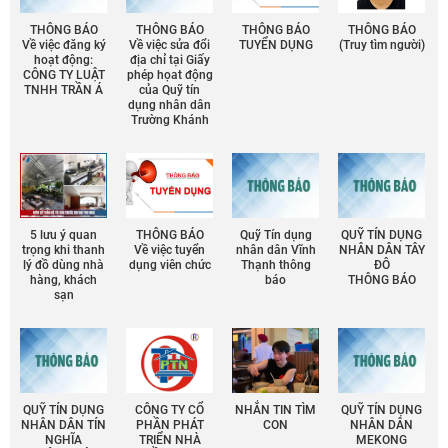
THÔNG BÁO
THÔNG BÁO
THÔNG BÁO
THÔNG BÁO
Về việc đăng ký
Về việc sửa đổi
TUYỂN DỤNG
(Truy tìm người)
hoạt động:
địa chỉ tại Giấy
CÔNG TY LUẬT
phép họat động
TNHH TRẦN Á
của Quỹ tín
dụng nhân dân
Trường Khánh
5 lưu ý quan
THÔNG BÁO
Quỹ Tín dụng
QUỸ TÍN DỤNG
trọng khi thanh
Về việc tuyển
nhân dân Vĩnh
NHÂN DÂN TÂY
lý đồ dùng nhà
dụng viên chức
Thạnh thông
ĐÔ
hàng, khách
báo
THÔNG BÁO
sạn
QUỸ TÍN DỤNG
CÔNG TY CỔ
NHẮN TIN TÌM
QUỸ TÍN DỤNG
NHÂN DÂN TÍN
PHẦN PHÁT
CON
NHÂN DÂN
NGHĨA
TRIỂN NHÀ
MEKONG