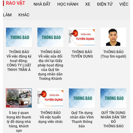
RAO VẶT
NHÀ ĐẤT
HỌC HÀNH
XE
ĐIỆN TỬ
VIỆC
LÀM
KHÁC
THÔNG BÁO
THÔNG BÁO
THÔNG BÁO
THÔNG BÁO
Về việc đăng ký
Về việc sửa đổi
TUYỂN DỤNG
(Truy tìm người)
hoạt động:
địa chỉ tại Giấy
CÔNG TY LUẬT
phép họat động
TNHH TRẦN Á
của Quỹ tín
dụng nhân dân
Trường Khánh
5 lưu ý quan
THÔNG BÁO
Quỹ Tín dụng
QUỸ TÍN DỤNG
trọng khi thanh
Về việc tuyển
nhân dân Vĩnh
NHÂN DÂN TÂY
lý đồ dùng nhà
dụng viên chức
Thạnh thông
ĐÔ
hàng, khách
báo
THÔNG BÁO
sạn