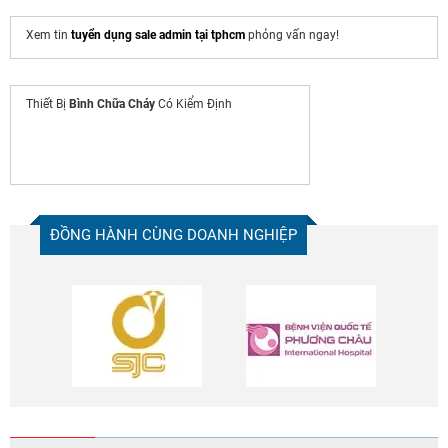
Xem tin
tuyển dụng sale admin tại tphcm
phỏng vấn ngay!
Thiết Bị
Bình Chữa Cháy
Có Kiểm Định
ĐỒNG HÀNH CÙNG DOANH NGHIỆP