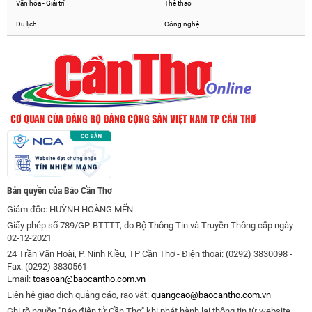
Văn hóa - Giải trí
Thể thao
Du lịch
Công nghệ
Bản quyền của Báo Cần Thơ
Giám đốc: HUỲNH HOÀNG MẾN
Giấy phép số 789/GP-BTTTT, do Bộ Thông Tin và Truyền Thông cấp ngày
02-12-2021
24 Trần Văn Hoài, P. Ninh Kiều, TP Cần Thơ - Điện thoại: (0292) 3830098 -
Fax: (0292) 3830561
Email:
toasoan@baocantho.com.vn
Liên hệ giao dịch quảng cáo, rao vặt:
quangcao@baocantho.com.vn
Ghi rõ nguồn "Báo điện tử Cần Thơ" khi phát hành lại thông tin từ website