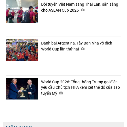
Đội tuyển Việt Nam sang Thái Lan, sẵn sàng
cho ASEAN Cup 2026
Đánh bại Argentina, Tây Ban Nha vô địch
World Cup lần thứ hai
World Cup 2026: Tổng thống Trump gọi điện
yêu cầu Chủ tịch FIFA xem xét thẻ đỏ của sao
tuyển Mỹ