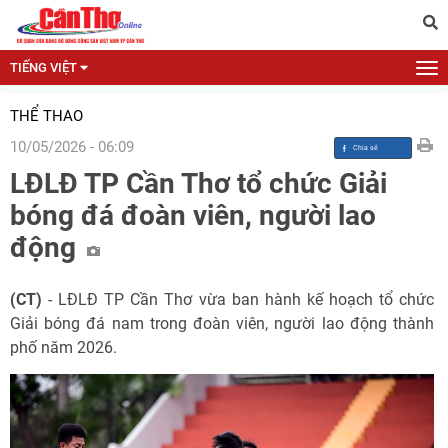
TIẾNG VIỆT
THỂ THAO
10/05/2026 - 06:09
LĐLĐ TP Cần Thơ tổ chức Giải
bóng đá đoàn viên, người lao
động
(CT)
- LĐLĐ TP Cần Thơ vừa ban hành kế hoạch tổ chức
Giải bóng đá nam trong đoàn viên, người lao động thành
phố năm 2026.