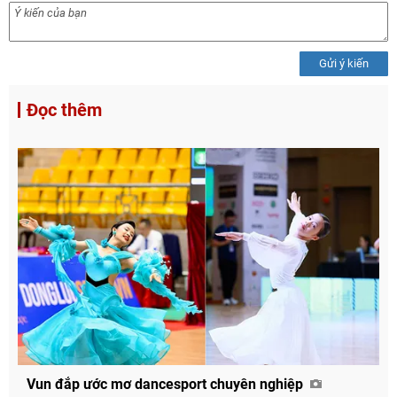
Gửi ý kiến
Đọc thêm
Vun đắp ước mơ dancesport chuyên nghiệp