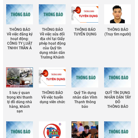
THÔNG BÁO
THÔNG BÁO
THÔNG BÁO
THÔNG BÁO
Về việc đăng ký
Về việc sửa đổi
TUYỂN DỤNG
(Truy tìm người)
hoạt động:
địa chỉ tại Giấy
CÔNG TY LUẬT
phép họat động
TNHH TRẦN Á
của Quỹ tín
dụng nhân dân
Trường Khánh
5 lưu ý quan
THÔNG BÁO
Quỹ Tín dụng
QUỸ TÍN DỤNG
trọng khi thanh
Về việc tuyển
nhân dân Vĩnh
NHÂN DÂN TÂY
lý đồ dùng nhà
dụng viên chức
Thạnh thông
ĐÔ
hàng, khách
báo
THÔNG BÁO
sạn