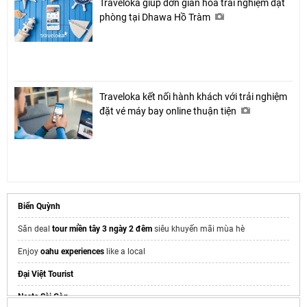
Traveloka giúp đơn giản hóa trải nghiệm đặt
phòng tại Dhawa Hồ Tràm
Traveloka kết nối hành khách với trải nghiệm
đặt vé máy bay online thuận tiện
Biển Quỳnh
Săn deal
tour miền tây 3 ngày 2 đêm
siêu khuyến mãi mùa hè
Enjoy
oahu experiences
like a local
Đại Việt Tourist
Nesta Sài Gòn