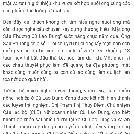
mật và tự tin giới thiệu khu vườn kết hợp nuôi ong cùng các
sản phẩm đặc trưng từ mật ong.
Đến đây, du khách không chỉ tìm hiểu nghề nuôi ong mà
còn được nghe câu chuyện xây dựng thương hiệu “Mật ong
Sáu Phương Cù Lao Dung” suốt hàng chục năm qua. Ông
Sáu Phương chia sẻ: “Tôi chủ yếu nuôi ong lấy mật, bán con
giống và hỗ trợ bà con làm kinh tế vườn. Độ khoảng 2-3
tuần nay thì bắt đầu thử kết hợp làm du lịch. Một phần vì
các cháu thuyết phục làm để quảng bá địa phương, mặt
khác cũng muốn cùng bà con cù lao cùng làm du lịch lan
tỏa nét đẹp quê nhà”.
Tương tự, nhiều nghề truyền thống, vườn cây, sản phẩm
nông nghiệp ở Cù Lao Dung đang được kết nối, hình thành
các tuyến trải nghiệm. Chị Phạm Thị Thúy Diễm, Chủ nhiệm
Câu lạc bộ (CLB) Nữ doanh nhân Cù Lao Dung, cho biết
nhóm đã khảo sát nhiều điểm tại xã Cù Lao Dung và xã An
Thạnh nhằm xây dựng các tuyến du lịch bền vững, mang
dấu ấn địa phương. Chị Thúy Diễm chia sẻ: “Ở tuyến xã An