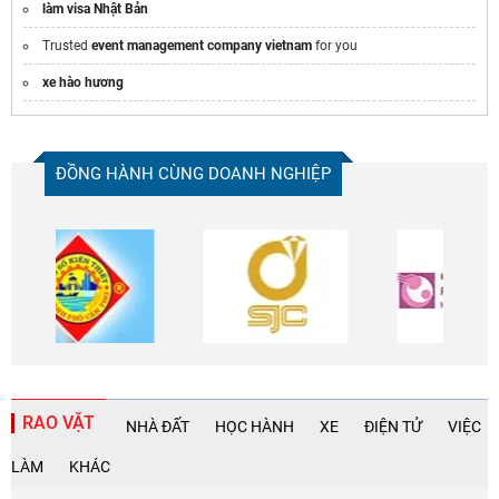
làm visa Nhật Bản
vé universal studios singapore
Trusted
event management company vietnam
for you
Khám phá
Chương trình hè
Sơn Tiên
xe hào hương
Mua eSIM du lịch Nhật Bản:
https://hugosim.vn/esim/esim-du-lich-nhat-
ban/
https://maytravel.vn/
ĐỒNG HÀNH CÙNG DOANH NGHIỆP
RAO VẶT
NHÀ ĐẤT
HỌC HÀNH
XE
ĐIỆN TỬ
VIỆC
LÀM
KHÁC