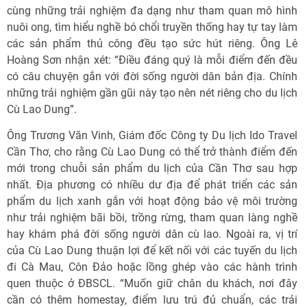
cùng những trải nghiệm đa dạng như tham quan mô hình
nuôi ong, tìm hiểu nghề bó chổi truyền thống hay tự tay làm
các sản phẩm thủ công đều tạo sức hút riêng. Ông Lê
Hoàng Sơn nhận xét: “Điều đáng quý là mỗi điểm đến đều
có câu chuyện gắn với đời sống người dân bản địa. Chính
những trải nghiệm gần gũi này tạo nên nét riêng cho du lịch
Cù Lao Dung”.
Ông Trương Văn Vinh, Giám đốc Công ty Du lịch Ido Travel
Cần Thơ, cho rằng Cù Lao Dung có thể trở thành điểm đến
mới trong chuỗi sản phẩm du lịch của Cần Thơ sau hợp
nhất. Địa phương có nhiều dư địa để phát triển các sản
phẩm du lịch xanh gắn với hoạt động bảo vệ môi trường
như trải nghiệm bãi bồi, trồng rừng, tham quan làng nghề
hay khám phá đời sống người dân cù lao. Ngoài ra, vị trí
của Cù Lao Dung thuận lợi để kết nối với các tuyến du lịch
đi Cà Mau, Côn Đảo hoặc lồng ghép vào các hành trình
quen thuộc ở ĐBSCL. “Muốn giữ chân du khách, nơi đây
cần có thêm homestay, điểm lưu trú đủ chuẩn, các trải