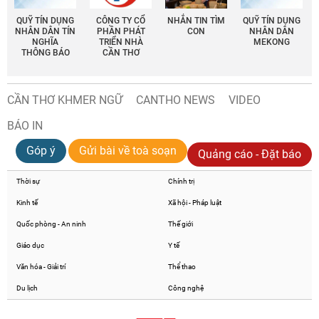
QUỸ TÍN DỤNG
CÔNG TY CỔ
NHẮN TIN TÌM
QUỸ TÍN DỤNG
NHÂN DÂN TÍN
PHẦN PHÁT
CON
NHÂN DÂN
NGHĨA
TRIỂN NHÀ
MEKONG
THÔNG BÁO
CẦN THƠ
CẦN THƠ KHMER NGỮ
CANTHO NEWS
VIDEO
BÁO IN
Góp ý
Gửi bài về toà soạn
Quảng cáo - Đặt báo
Thời sự
Chính trị
Kinh tế
Xã hội - Pháp luật
Quốc phòng - An ninh
Thế giới
Giáo dục
Y tế
Văn hóa - Giải trí
Thể thao
Du lịch
Công nghệ