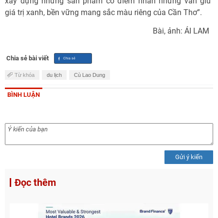
xây dựng những sản phẩm có điểm nhấn nhưng vẫn giữ
giá trị xanh, bền vững mang sắc màu riêng của Cần Thơ”.
Bài, ảnh: ÁI LAM
Chia sẻ bài viết
Từ khóa
du lịch
Cù Lao Dung
BÌNH LUẬN
Gửi ý kiến
Đọc thêm